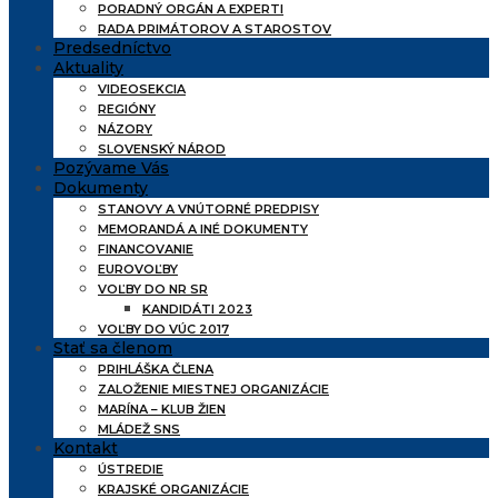
PORADNÝ ORGÁN A EXPERTI
RADA PRIMÁTOROV A STAROSTOV
Predsedníctvo
Aktuality
VIDEOSEKCIA
REGIÓNY
NÁZORY
SLOVENSKÝ NÁROD
Pozývame Vás
Dokumenty
STANOVY A VNÚTORNÉ PREDPISY
MEMORANDÁ A INÉ DOKUMENTY
FINANCOVANIE
EUROVOĽBY
VOĽBY DO NR SR
KANDIDÁTI 2023
VOĽBY DO VÚC 2017
Stať sa členom
PRIHLÁŠKA ČLENA
ZALOŽENIE MIESTNEJ ORGANIZÁCIE
MARÍNA – KLUB ŽIEN
MLÁDEŽ SNS
Kontakt
ÚSTREDIE
KRAJSKÉ ORGANIZÁCIE