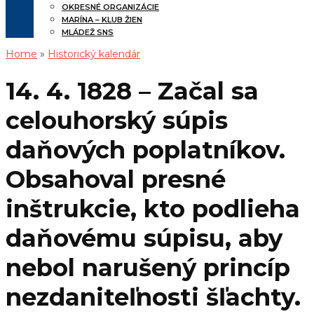
OKRESNÉ ORGANIZÁCIE
MARÍNA – KLUB ŽIEN
MLÁDEŽ SNS
Home
»
Historický kalendár
14. 4. 1828 – Začal sa
celouhorský súpis
daňových poplatníkov.
Obsahoval presné
inštrukcie, kto podlieha
daňovému súpisu, aby
nebol narušený princíp
nezdaniteľnosti šľachty.