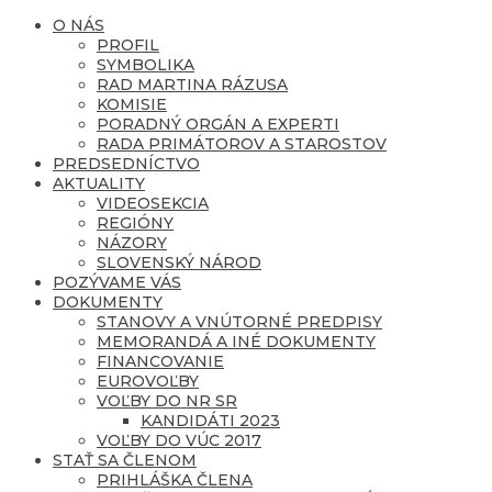
O NÁS
PROFIL
SYMBOLIKA
RAD MARTINA RÁZUSA
KOMISIE
PORADNÝ ORGÁN A EXPERTI
RADA PRIMÁTOROV A STAROSTOV
PREDSEDNÍCTVO
AKTUALITY
VIDEOSEKCIA
REGIÓNY
NÁZORY
SLOVENSKÝ NÁROD
POZÝVAME VÁS
DOKUMENTY
STANOVY A VNÚTORNÉ PREDPISY
MEMORANDÁ A INÉ DOKUMENTY
FINANCOVANIE
EUROVOĽBY
VOĽBY DO NR SR
KANDIDÁTI 2023
VOĽBY DO VÚC 2017
STAŤ SA ČLENOM
PRIHLÁŠKA ČLENA