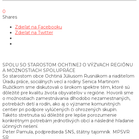
0
Shares
Zdieľať na Facebooku
Zdieľať na Twitter
SPOLU SO STAROSTOM OCHTINEJ O VÝZVACH REGIÓNU
A MOŽNOSTIACH SPOLUPRÁCE
So starostom obce Ochtiná Júliusom Rusnákom a riaditeľom
Úradu práce, sociálnych vecí a rodiny Senica Martinom
Ružičkom sme diskutovali o širokom spektre tém, ktoré sú
dôležité pre kvalitu života obyvateľov v regióne. Hovorili sme
o možnostiach zamestnávania dlhodobo nezamestnaných,
potrebách detí a rodín, ako aj o význame komunitných
centier pri podpore vylúčených či ohrozených skupín.
Takéto stretnutia sú dôležité pre lepšie porozumenie
konkrétnym potrebám jednotlivých obcí a následné hľadanie
účinných riešení.
Peter Pamula, podpredseda SNS, štátny tajomník MPSVR
SR