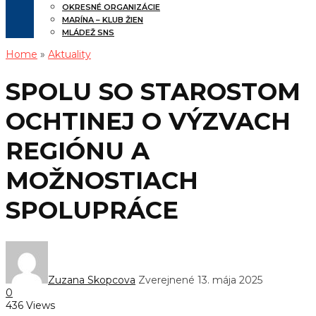
OKRESNÉ ORGANIZÁCIE
MARÍNA – KLUB ŽIEN
MLÁDEŽ SNS
Home
»
Aktuality
SPOLU SO STAROSTOM
OCHTINEJ O VÝZVACH
REGIÓNU A
MOŽNOSTIACH
SPOLUPRÁCE
Zuzana Skopcova
Zverejnené 13. mája 2025
0
436 Views