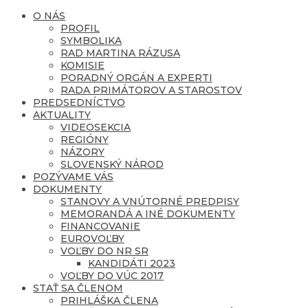
O NÁS
PROFIL
SYMBOLIKA
RAD MARTINA RÁZUSA
KOMISIE
PORADNÝ ORGÁN A EXPERTI
RADA PRIMÁTOROV A STAROSTOV
PREDSEDNÍCTVO
AKTUALITY
VIDEOSEKCIA
REGIÓNY
NÁZORY
SLOVENSKÝ NÁROD
POZÝVAME VÁS
DOKUMENTY
STANOVY A VNÚTORNÉ PREDPISY
MEMORANDÁ A INÉ DOKUMENTY
FINANCOVANIE
EUROVOĽBY
VOĽBY DO NR SR
KANDIDÁTI 2023
VOĽBY DO VÚC 2017
STAŤ SA ČLENOM
PRIHLÁŠKA ČLENA