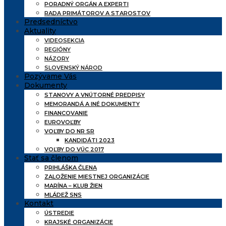
PORADNÝ ORGÁN A EXPERTI
RADA PRIMÁTOROV A STAROSTOV
Predsedníctvo
Aktuality
VIDEOSEKCIA
REGIÓNY
NÁZORY
SLOVENSKÝ NÁROD
Pozývame Vás
Dokumenty
STANOVY A VNÚTORNÉ PREDPISY
MEMORANDÁ A INÉ DOKUMENTY
FINANCOVANIE
EUROVOĽBY
VOĽBY DO NR SR
KANDIDÁTI 2023
VOĽBY DO VÚC 2017
Stať sa členom
PRIHLÁŠKA ČLENA
ZALOŽENIE MIESTNEJ ORGANIZÁCIE
MARÍNA – KLUB ŽIEN
MLÁDEŽ SNS
Kontakt
ÚSTREDIE
KRAJSKÉ ORGANIZÁCIE