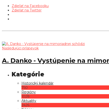
Zdieľať na Facebooku
Zdieľať na Twitter
Nasledujúci príspevok
A. Danko - Vystúpenie na mimor
Historický kalendár
750
Regióny
1028
Aktuality
2426