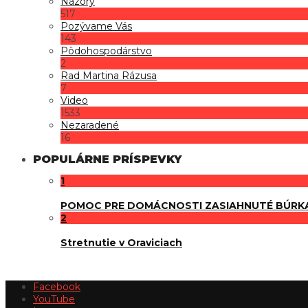
Názory
517
Pozývame Vás
143
Pôdohospodárstvo
2
Rad Martina Rázusa
7
Video
1533
Nezaradené
16
POPULÁRNE PRÍSPEVKY
1
POMOC PRE DOMÁCNOSTI ZASIAHNUTÉ BÚRK
2
Stretnutie v Oraviciach
Facebook
YouTube