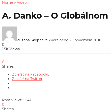
Home
»
Video
A. Danko – O Globálnom
Zuzana Skopcova
Zverejnené 21. novembra 2018
0
1.5K Views
0
Shares
Zdieľať na Facebooku
Zdieľať na Twitter
Post Views:
1 547
0
Shares