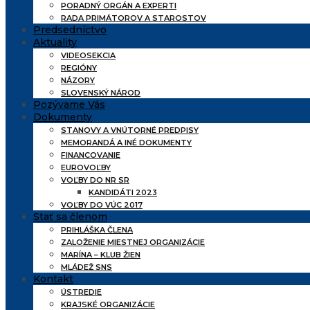
PORADNÝ ORGÁN A EXPERTI
RADA PRIMÁTOROV A STAROSTOV
Predsedníctvo
Aktuality
VIDEOSEKCIA
REGIÓNY
NÁZORY
SLOVENSKÝ NÁROD
Pozývame Vás
Dokumenty
STANOVY A VNÚTORNÉ PREDPISY
MEMORANDÁ A INÉ DOKUMENTY
FINANCOVANIE
EUROVOĽBY
VOĽBY DO NR SR
KANDIDÁTI 2023
VOĽBY DO VÚC 2017
Stať sa členom
PRIHLÁŠKA ČLENA
ZALOŽENIE MIESTNEJ ORGANIZÁCIE
MARÍNA – KLUB ŽIEN
MLÁDEŽ SNS
Kontakt
ÚSTREDIE
KRAJSKÉ ORGANIZÁCIE