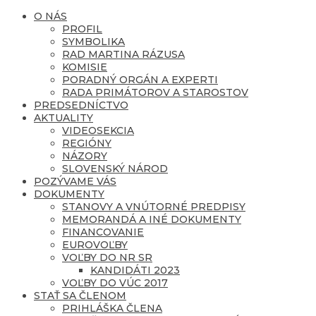
O NÁS
PROFIL
SYMBOLIKA
RAD MARTINA RÁZUSA
KOMISIE
PORADNÝ ORGÁN A EXPERTI
RADA PRIMÁTOROV A STAROSTOV
PREDSEDNÍCTVO
AKTUALITY
VIDEOSEKCIA
REGIÓNY
NÁZORY
SLOVENSKÝ NÁROD
POZÝVAME VÁS
DOKUMENTY
STANOVY A VNÚTORNÉ PREDPISY
MEMORANDÁ A INÉ DOKUMENTY
FINANCOVANIE
EUROVOĽBY
VOĽBY DO NR SR
KANDIDÁTI 2023
VOĽBY DO VÚC 2017
STAŤ SA ČLENOM
PRIHLÁŠKA ČLENA