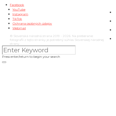
Facebook
YouTube
Instagram
TikTok
Ochrana osobných údajov
Webmail
© Slovenská národná strana 2019 - 2026. Na preberanie
fotografií z tejto stránky je potrebný súhlas Slovenskej národnej
strany.
Press enter/return to begin your search