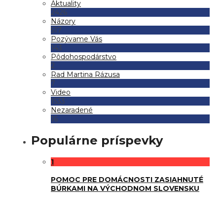
Aktuality
2426
Názory
517
Pozývame Vás
143
Pôdohospodárstvo
2
Rad Martina Rázusa
7
Video
1533
Nezaradené
16
Populárne príspevky
1
POMOC PRE DOMÁCNOSTI ZASIAHNUTÉ
BÚRKAMI NA VÝCHODNOM SLOVENSKU