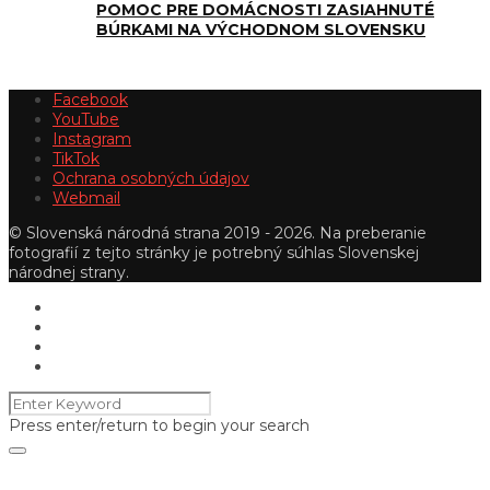
POMOC PRE DOMÁCNOSTI ZASIAHNUTÉ
BÚRKAMI NA VÝCHODNOM SLOVENSKU
Facebook
YouTube
Instagram
TikTok
Ochrana osobných údajov
Webmail
© Slovenská národná strana 2019 - 2026. Na preberanie
fotografií z tejto stránky je potrebný súhlas Slovenskej
národnej strany.
Press enter/return to begin your search