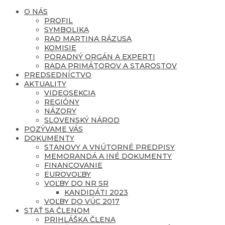
O NÁS
PROFIL
SYMBOLIKA
RAD MARTINA RÁZUSA
KOMISIE
PORADNÝ ORGÁN A EXPERTI
RADA PRIMÁTOROV A STAROSTOV
PREDSEDNÍCTVO
AKTUALITY
VIDEOSEKCIA
REGIÓNY
NÁZORY
SLOVENSKÝ NÁROD
POZÝVAME VÁS
DOKUMENTY
STANOVY A VNÚTORNÉ PREDPISY
MEMORANDÁ A INÉ DOKUMENTY
FINANCOVANIE
EUROVOĽBY
VOĽBY DO NR SR
KANDIDÁTI 2023
VOĽBY DO VÚC 2017
STAŤ SA ČLENOM
PRIHLÁŠKA ČLENA