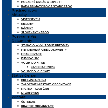
PORADNÝ ORGÁN A EXPERTI
RADA PRIMÁTOROV A STAROSTOV
Predsedníctvo
Aktuality
VIDEOSEKCIA
REGIÓNY
NÁZORY
SLOVENSKÝ NÁROD
Pozývame Vás
Dokumenty
STANOVY A VNÚTORNÉ PREDPISY
MEMORANDÁ A INÉ DOKUMENTY
FINANCOVANIE
EUROVOĽBY
VOĽBY DO NR SR
KANDIDÁTI 2023
VOĽBY DO VÚC 2017
Stať sa členom
PRIHLÁŠKA ČLENA
ZALOŽENIE MIESTNEJ ORGANIZÁCIE
MARÍNA – KLUB ŽIEN
MLÁDEŽ SNS
Kontakt
ÚSTREDIE
KRAJSKÉ ORGANIZÁCIE