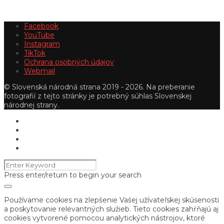
Facebook
YouTube
Instagram
TikTok
Ochrana osobných údajov
Webmail
© Slovenská národná strana 2019 - 2026. Na preberanie
fotografií z tejto stránky je potrebný súhlas Slovenskej
národnej strany.
Press enter/return to begin your search
Používame cookies na zlepšenie Vašej užívateľskej skúsenosti
a poskytovanie relevantných služieb. Tieto cookies zahŕňajú aj
cookies vytvorené pomocou analytických nástrojov, ktoré