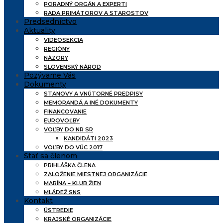
PORADNÝ ORGÁN A EXPERTI
RADA PRIMÁTOROV A STAROSTOV
Predsedníctvo
Aktuality
VIDEOSEKCIA
REGIÓNY
NÁZORY
SLOVENSKÝ NÁROD
Pozývame Vás
Dokumenty
STANOVY A VNÚTORNÉ PREDPISY
MEMORANDÁ A INÉ DOKUMENTY
FINANCOVANIE
EUROVOĽBY
VOĽBY DO NR SR
KANDIDÁTI 2023
VOĽBY DO VÚC 2017
Stať sa členom
PRIHLÁŠKA ČLENA
ZALOŽENIE MIESTNEJ ORGANIZÁCIE
MARÍNA – KLUB ŽIEN
MLÁDEŽ SNS
Kontakt
ÚSTREDIE
KRAJSKÉ ORGANIZÁCIE