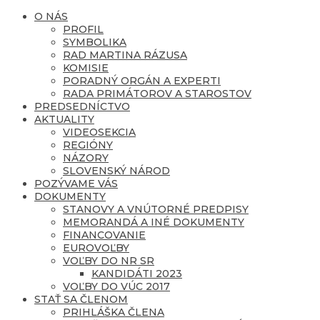
O NÁS
PROFIL
SYMBOLIKA
RAD MARTINA RÁZUSA
KOMISIE
PORADNÝ ORGÁN A EXPERTI
RADA PRIMÁTOROV A STAROSTOV
PREDSEDNÍCTVO
AKTUALITY
VIDEOSEKCIA
REGIÓNY
NÁZORY
SLOVENSKÝ NÁROD
POZÝVAME VÁS
DOKUMENTY
STANOVY A VNÚTORNÉ PREDPISY
MEMORANDÁ A INÉ DOKUMENTY
FINANCOVANIE
EUROVOĽBY
VOĽBY DO NR SR
KANDIDÁTI 2023
VOĽBY DO VÚC 2017
STAŤ SA ČLENOM
PRIHLÁŠKA ČLENA