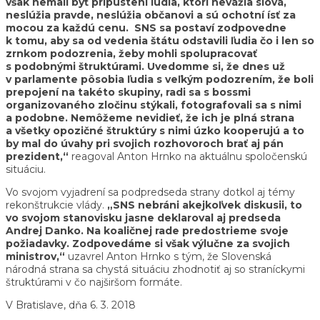
však nemali byť pripustení ľudia, ktorí nevážia slová,
neslúžia pravde, neslúžia občanovi a sú ochotní ísť za
mocou za každú cenu. SNS sa postaví zodpovedne
k tomu, aby sa od vedenia štátu odstavili ľudia čo i len so
zrnkom podozrenia, žeby mohli spolupracovať
s podobnými štruktúrami. Uvedomme si, že dnes už
v parlamente pôsobia ľudia s veľkým podozrením, že boli
prepojení na takéto skupiny, radi sa s bossmi
organizovaného zločinu stýkali, fotografovali sa s nimi
a podobne. Nemôžeme nevidieť, že ich je plná strana
a všetky opozičné štruktúry s nimi úzko kooperujú a to
by mal do úvahy pri svojich rozhovoroch brať aj pán
prezident,“
reagoval Anton Hrnko na aktuálnu spoločenskú
situáciu.
Vo svojom vyjadrení sa podpredseda strany dotkol aj témy
rekonštrukcie vlády.
„SNS nebráni akejkoľvek diskusii, to
vo svojom stanovisku jasne deklaroval aj predseda
Andrej Danko. Na koaličnej rade predostrieme svoje
požiadavky. Zodpovedáme si však výlučne za svojich
ministrov,“
uzavrel Anton Hrnko s tým, že Slovenská
národná strana sa chystá situáciu zhodnotiť aj so straníckymi
štruktúrami v čo najširšom formáte.
V Bratislave, dňa 6. 3. 2018