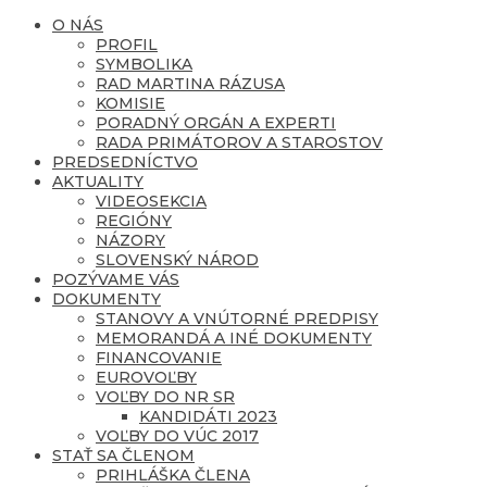
O NÁS
PROFIL
SYMBOLIKA
RAD MARTINA RÁZUSA
KOMISIE
PORADNÝ ORGÁN A EXPERTI
RADA PRIMÁTOROV A STAROSTOV
PREDSEDNÍCTVO
AKTUALITY
VIDEOSEKCIA
REGIÓNY
NÁZORY
SLOVENSKÝ NÁROD
POZÝVAME VÁS
DOKUMENTY
STANOVY A VNÚTORNÉ PREDPISY
MEMORANDÁ A INÉ DOKUMENTY
FINANCOVANIE
EUROVOĽBY
VOĽBY DO NR SR
KANDIDÁTI 2023
VOĽBY DO VÚC 2017
STAŤ SA ČLENOM
PRIHLÁŠKA ČLENA