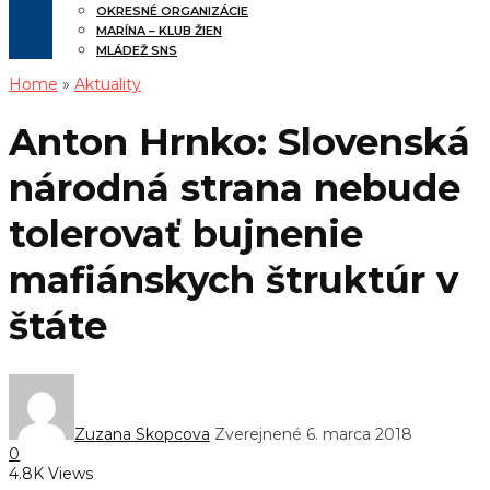
OKRESNÉ ORGANIZÁCIE
MARÍNA – KLUB ŽIEN
MLÁDEŽ SNS
Home
»
Aktuality
Anton Hrnko: Slovenská
národná strana nebude
tolerovať bujnenie
mafiánskych štruktúr v
štáte
Zuzana Skopcova
Zverejnené 6. marca 2018
0
4.8K Views