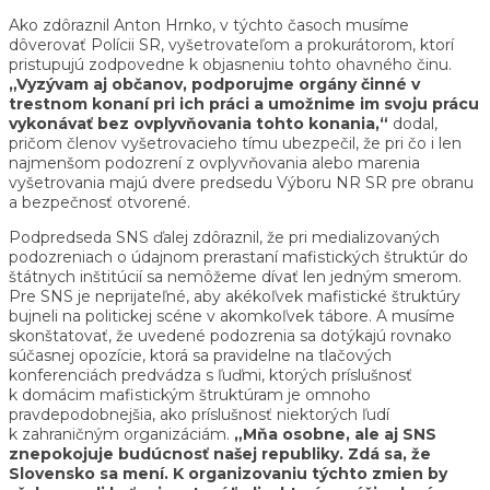
Ako zdôraznil Anton Hrnko, v týchto časoch musíme
dôverovať Polícii SR, vyšetrovateľom a prokurátorom, ktorí
pristupujú zodpovedne k objasneniu tohto ohavného činu.
„Vyzývam aj občanov, podporujme orgány činné v
trestnom konaní pri ich práci a umožnime im svoju prácu
vykonávať bez ovplyvňovania tohto konania,“
dodal,
pričom členov vyšetrovacieho tímu ubezpečil, že pri čo i len
najmenšom podozrení z ovplyvňovania alebo marenia
vyšetrovania majú dvere predsedu Výboru NR SR pre obranu
a bezpečnosť otvorené.
Podpredseda SNS ďalej zdôraznil, že pri medializovaných
podozreniach o údajnom prerastaní mafistických štruktúr do
štátnych inštitúcií sa nemôžeme dívať len jedným smerom.
Pre SNS je neprijateľné, aby akékoľvek mafistické štruktúry
bujneli na politickej scéne v akomkoľvek tábore. A musíme
skonštatovať, že uvedené podozrenia sa dotýkajú rovnako
súčasnej opozície, ktorá sa pravidelne na tlačových
konferenciách predvádza s ľuďmi, ktorých príslušnosť
k domácim mafistickým štruktúram je omnoho
pravdepodobnejšia, ako príslušnosť niektorých ľudí
k zahraničným organizáciám.
„Mňa osobne, ale aj SNS
znepokojuje budúcnosť našej republiky. Zdá sa, že
Slovensko sa mení. K organizovaniu týchto zmien by