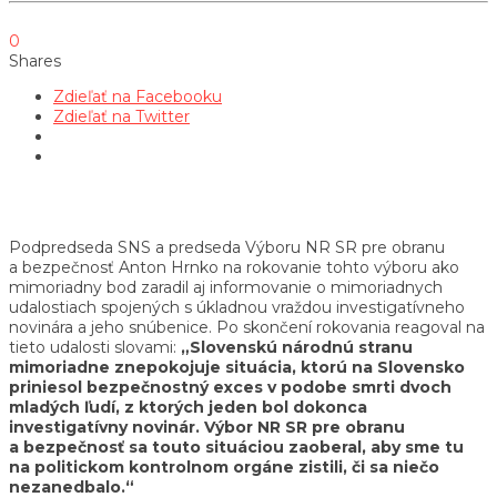
0
Shares
Zdieľať na Facebooku
Zdieľať na Twitter
Podpredseda SNS a predseda Výboru NR SR pre obranu
a bezpečnosť Anton Hrnko na rokovanie tohto výboru ako
mimoriadny bod zaradil aj informovanie o mimoriadnych
udalostiach spojených s úkladnou vraždou investigatívneho
novinára a jeho snúbenice. Po skončení rokovania reagoval na
tieto udalosti slovami:
„Slovenskú národnú stranu
mimoriadne znepokojuje situácia, ktorú na Slovensko
priniesol bezpečnostný exces v podobe smrti dvoch
mladých ľudí, z ktorých jeden bol dokonca
investigatívny novinár. Výbor NR SR pre obranu
a bezpečnosť sa touto situáciou zaoberal, aby sme tu
na politickom kontrolnom orgáne zistili, či sa niečo
nezanedbalo.“