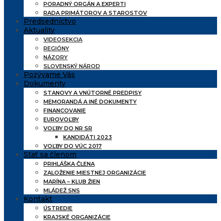
PORADNÝ ORGÁN A EXPERTI
RADA PRIMÁTOROV A STAROSTOV
Predsedníctvo
Aktuality
VIDEOSEKCIA
REGIÓNY
NÁZORY
SLOVENSKÝ NÁROD
Pozývame Vás
Dokumenty
STANOVY A VNÚTORNÉ PREDPISY
MEMORANDÁ A INÉ DOKUMENTY
FINANCOVANIE
EUROVOĽBY
VOĽBY DO NR SR
KANDIDÁTI 2023
VOĽBY DO VÚC 2017
Stať sa členom
PRIHLÁŠKA ČLENA
ZALOŽENIE MIESTNEJ ORGANIZÁCIE
MARÍNA – KLUB ŽIEN
MLÁDEŽ SNS
Kontakt
ÚSTREDIE
KRAJSKÉ ORGANIZÁCIE