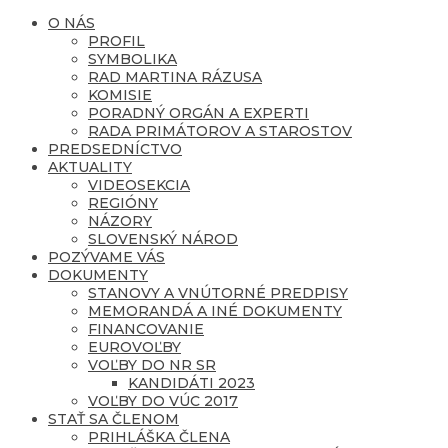
O NÁS
PROFIL
SYMBOLIKA
RAD MARTINA RÁZUSA
KOMISIE
PORADNÝ ORGÁN A EXPERTI
RADA PRIMÁTOROV A STAROSTOV
PREDSEDNÍCTVO
AKTUALITY
VIDEOSEKCIA
REGIÓNY
NÁZORY
SLOVENSKÝ NÁROD
POZÝVAME VÁS
DOKUMENTY
STANOVY A VNÚTORNÉ PREDPISY
MEMORANDÁ A INÉ DOKUMENTY
FINANCOVANIE
EUROVOĽBY
VOĽBY DO NR SR
KANDIDÁTI 2023
VOĽBY DO VÚC 2017
STAŤ SA ČLENOM
PRIHLÁŠKA ČLENA