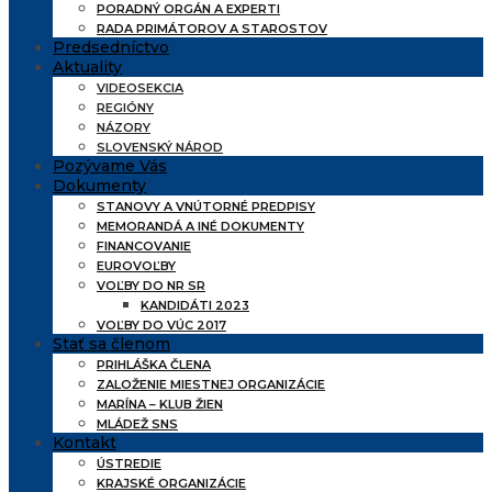
PORADNÝ ORGÁN A EXPERTI
RADA PRIMÁTOROV A STAROSTOV
Predsedníctvo
Aktuality
VIDEOSEKCIA
REGIÓNY
NÁZORY
SLOVENSKÝ NÁROD
Pozývame Vás
Dokumenty
STANOVY A VNÚTORNÉ PREDPISY
MEMORANDÁ A INÉ DOKUMENTY
FINANCOVANIE
EUROVOĽBY
VOĽBY DO NR SR
KANDIDÁTI 2023
VOĽBY DO VÚC 2017
Stať sa členom
PRIHLÁŠKA ČLENA
ZALOŽENIE MIESTNEJ ORGANIZÁCIE
MARÍNA – KLUB ŽIEN
MLÁDEŽ SNS
Kontakt
ÚSTREDIE
KRAJSKÉ ORGANIZÁCIE