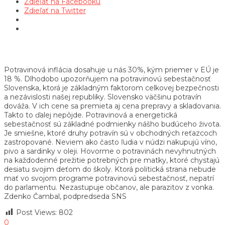
Zdieľať na Facebooku
Zdieľať na Twitter
Potravinová inflácia dosahuje u nás 30%, kým priemer v EÚ je
18 %. Dlhodobo upozorňujem na potravinovú sebestačnosť
Slovenska, ktorá je základným faktorom celkovej bezpečnosti
a nezávislosti našej republiky. Slovensko väčšinu potravín
dováža. V ich cene sa premieta aj cena prepravy a skladovania.
Takto to ďalej nepôjde. Potravinová a energetická
sebestačnosť sú základné podmienky nášho budúceho života.
Je smiešne, ktoré druhy potravín sú v obchodných reťazcoch
zastropované. Neviem ako často ľudia v núdzi nakupujú víno,
pivo a sardinky v oleji. Hovorme o potravinách nevyhnutných
na každodenné prežitie potrebných pre matky, ktoré chystajú
desiatu svojim deťom do školy. Ktorá politická strana nebude
mať vo svojom programe potravinovú sebestačnosť, nepatrí
do parlamentu. Nezastupuje občanov, ale parazitov z vonka.
Zdenko Čambal, podpredseda SNS
Post Views:
802
0