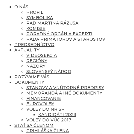
O NÁS
PROFIL
SYMBOLIKA
RAD MARTINA RÁZUSA
KOMISIE
PORADNÝ ORGÁN A EXPERTI
RADA PRIMÁTOROV A STAROSTOV
PREDSEDNÍCTVO
AKTUALITY
VIDEOSEKCIA
REGIÓNY
NÁZORY
SLOVENSKÝ NÁROD
POZÝVAME VÁS
DOKUMENTY
STANOVY A VNÚTORNÉ PREDPISY
MEMORANDÁ A INÉ DOKUMENTY
FINANCOVANIE
EUROVOĽBY
VOĽBY DO NR SR
KANDIDÁTI 2023
VOĽBY DO VÚC 2017
STAŤ SA ČLENOM
PRIHLÁŠKA ČLENA