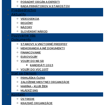
PORADNÝ ORGÁN A EXPERTI
RADA PRIMÁTOROV A STAROSTOV
Predsedníctvo
Aktuality
VIDEOSEKCIA
REGIÓNY
NÁZORY
SLOVENSKÝ NÁROD
Pozývame Vás
Dokumenty
STANOVY A VNÚTORNÉ PREDPISY
MEMORANDÁ A INÉ DOKUMENTY
FINANCOVANIE
EUROVOĽBY
VOĽBY DO NR SR
KANDIDÁTI 2023
VOĽBY DO VÚC 2017
Stať sa členom
PRIHLÁŠKA ČLENA
ZALOŽENIE MIESTNEJ ORGANIZÁCIE
MARÍNA – KLUB ŽIEN
MLÁDEŽ SNS
Kontakt
ÚSTREDIE
KRAJSKÉ ORGANIZÁCIE