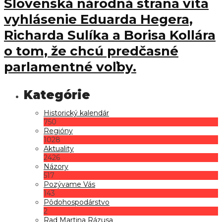
Slovenská národná strana víta
vyhlásenie Eduarda Hegera,
Richarda Sulíka a Borisa Kollára
o tom, že chcú predčasné
parlamentné voľby.
Historický kalendár
750
Regióny
1028
Aktuality
2426
Názory
517
Pozývame Vás
143
Pôdohospodárstvo
2
Rad Martina Rázusa