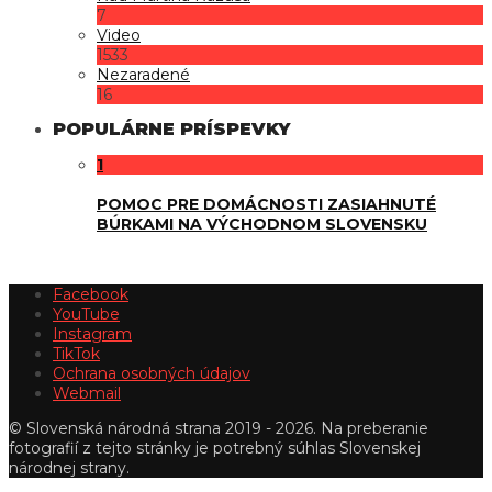
7
Video
1533
Nezaradené
16
POPULÁRNE PRÍSPEVKY
1
POMOC PRE DOMÁCNOSTI ZASIAHNUTÉ
BÚRKAMI NA VÝCHODNOM SLOVENSKU
Facebook
YouTube
Instagram
TikTok
Ochrana osobných údajov
Webmail
© Slovenská národná strana 2019 - 2026. Na preberanie
fotografií z tejto stránky je potrebný súhlas Slovenskej
národnej strany.