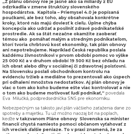
„Z plánu obnovy nie je jasné ako sa miliardy z EÚ
odzrkadlia v zmene štruktúry slovenského
hospodárstva. Kapitola – Priemysel 4.0 je popísaná
poučkami, ale bez toho, aby obsahovala konkrétne
kroky, ktoré nás majú doviesť k cieľu. Úplne chýba
koncepcia ako udržať a posilniť zdravé podnikateľské
prostredie. Ak sa štát nezačne okamžite zaoberať
témou ako pomáhať malým a stredným podnikateľom,
ktorí tvoria chrbtovú kosť ekonomiky, tak plán obnovy
ani nepotrebujeme. Napríklad Česká republika poslala
každému živnostníkovi v prvom období pomoc vo výške
25 000 Kč a v druhom období 19 500 Kč bez ohľadu na
ich obrat alebo dlhy v sociálnej či zdravotnej poisťovni.
Na Slovensku poslali obchodníkom kontrolu na
evidenciu tržieb a mediálne to prezentovali ako úspech
pri odhalení množstva nedostatkov. Aj plán obnovy je
viac o tom ako koho budeme ešte viac kontrolovať a nie
o tom ako budeme motivovať ľudí podnikať,“
povedala
Eva Milučká, podpredsedníčka SNS pre ekonomiku.
Nebezpečným sa takisto javí plán väčšieho zaťaženia dane zo
spotreby a majetku. Tu už možno naozaj biť na poplach,
keďže
v takzvanom Pláne obnovy Slovenska sa minister
financií chystá namiesto pomoci občanom vyťahovať z
ich vreciek ďalšie peniaze. To v praxi znamená, že za