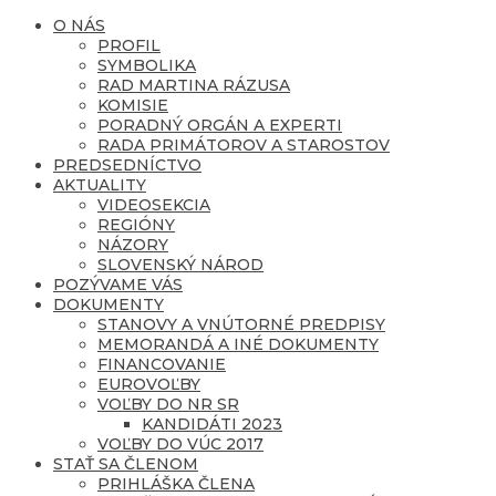
O NÁS
PROFIL
SYMBOLIKA
RAD MARTINA RÁZUSA
KOMISIE
PORADNÝ ORGÁN A EXPERTI
RADA PRIMÁTOROV A STAROSTOV
PREDSEDNÍCTVO
AKTUALITY
VIDEOSEKCIA
REGIÓNY
NÁZORY
SLOVENSKÝ NÁROD
POZÝVAME VÁS
DOKUMENTY
STANOVY A VNÚTORNÉ PREDPISY
MEMORANDÁ A INÉ DOKUMENTY
FINANCOVANIE
EUROVOĽBY
VOĽBY DO NR SR
KANDIDÁTI 2023
VOĽBY DO VÚC 2017
STAŤ SA ČLENOM
PRIHLÁŠKA ČLENA