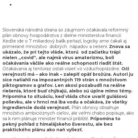
Slovenská národná strana so záujmom očakávala reformný
plán obnovy hospodárstva z dielne ministerstva financií.
Keďže ide o 7 miliardový balík peňazí, logicky sme čakali aj
primerané množstvo dobrých nápadov a riešení.
Znova sa
ukázalo, že pri tejto vláde, ktorú od začiatku trápi
nielen „covid“, ale najmä vírus amaterizmu, boli
očakávania väčšie ako reálne schopnosti riadiť štát.
Očakávania aj tentoraz ostali visieť vo vzduchoprázdne.
Oči
verejnosti má – ako inak – zalepiť opäť brožúra. Autori ju
síce natiahli na impozantných 119 strán s množstvom
piktogramov a grafov. Len akosi pozabudli na reálne
riešenia, ktoré buď chýbajú, alebo sú úplne mimo témy.
Pripomína to situáciu, keď vláda chce uvariť gulášovú
polievku, ale v hrnci má iba vodu a očakáva, že všetky
ingrediencie dodá verejnosť.
Plán obnovy obsahuje
množstvo ambicióznych cieľov, ale veľmi chabo popisuje, ako
sa k nim plánuje minister financií priblížiť.
Pripomína to
pekný pohľad z himalájskeho Everestu, ale bez
praktického plánu ako naň vyliezť.