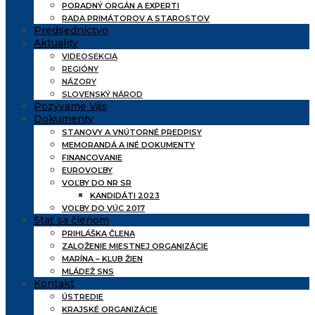
PORADNÝ ORGÁN A EXPERTI
RADA PRIMÁTOROV A STAROSTOV
Predsedníctvo
Aktuality
VIDEOSEKCIA
REGIÓNY
NÁZORY
SLOVENSKÝ NÁROD
Pozývame Vás
Dokumenty
STANOVY A VNÚTORNÉ PREDPISY
MEMORANDÁ A INÉ DOKUMENTY
FINANCOVANIE
EUROVOĽBY
VOĽBY DO NR SR
KANDIDÁTI 2023
VOĽBY DO VÚC 2017
Stať sa členom
PRIHLÁŠKA ČLENA
ZALOŽENIE MIESTNEJ ORGANIZÁCIE
MARÍNA – KLUB ŽIEN
MLÁDEŽ SNS
Kontakt
ÚSTREDIE
KRAJSKÉ ORGANIZÁCIE