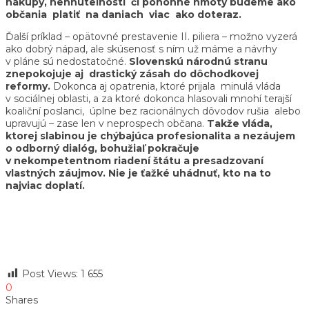
nákupy, nehnuteľnosti či pohonné hmoty budeme ako
občania platiť na daniach viac ako doteraz.
Ďalší príklad – opätovné prestavenie II. piliera – možno vyzerá
ako dobrý nápad, ale skúsenosť s ním už máme a návrhy
v pláne sú nedostatočné.
Slovenskú národnú stranu
znepokojuje aj drastický zásah do dôchodkovej
reformy.
Dokonca aj opatrenia, ktoré prijala minulá vláda
v sociálnej oblasti, a za ktoré dokonca hlasovali mnohí terajší
koaliční poslanci, úplne bez racionálnych dôvodov rušia alebo
upravujú – zase len v neprospech občana.
Takže vláda,
ktorej slabinou je chýbajúca profesionalita a nezáujem
o odborný dialóg, bohužiaľ pokračuje
v nekompetentnom riadení štátu a presadzovaní
vlastných záujmov. Nie je ťažké uhádnuť, kto na to
najviac doplatí.
Post Views:
1 655
0
Shares