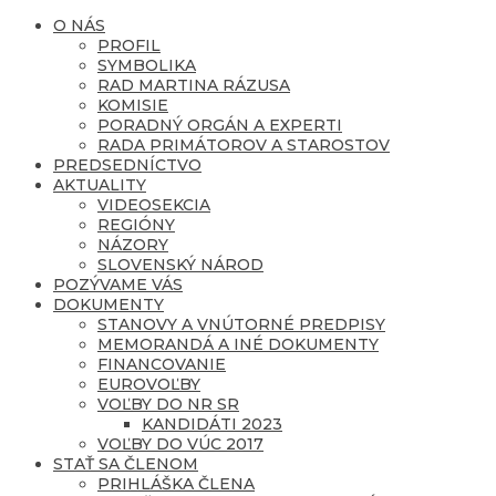
O NÁS
PROFIL
SYMBOLIKA
RAD MARTINA RÁZUSA
KOMISIE
PORADNÝ ORGÁN A EXPERTI
RADA PRIMÁTOROV A STAROSTOV
PREDSEDNÍCTVO
AKTUALITY
VIDEOSEKCIA
REGIÓNY
NÁZORY
SLOVENSKÝ NÁROD
POZÝVAME VÁS
DOKUMENTY
STANOVY A VNÚTORNÉ PREDPISY
MEMORANDÁ A INÉ DOKUMENTY
FINANCOVANIE
EUROVOĽBY
VOĽBY DO NR SR
KANDIDÁTI 2023
VOĽBY DO VÚC 2017
STAŤ SA ČLENOM
PRIHLÁŠKA ČLENA