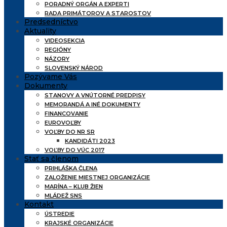
PORADNÝ ORGÁN A EXPERTI
RADA PRIMÁTOROV A STAROSTOV
Predsedníctvo
Aktuality
VIDEOSEKCIA
REGIÓNY
NÁZORY
SLOVENSKÝ NÁROD
Pozývame Vás
Dokumenty
STANOVY A VNÚTORNÉ PREDPISY
MEMORANDÁ A INÉ DOKUMENTY
FINANCOVANIE
EUROVOĽBY
VOĽBY DO NR SR
KANDIDÁTI 2023
VOĽBY DO VÚC 2017
Stať sa členom
PRIHLÁŠKA ČLENA
ZALOŽENIE MIESTNEJ ORGANIZÁCIE
MARÍNA – KLUB ŽIEN
MLÁDEŽ SNS
Kontakt
ÚSTREDIE
KRAJSKÉ ORGANIZÁCIE