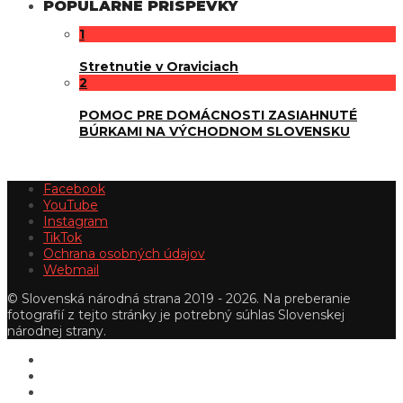
POPULÁRNE PRÍSPEVKY
1
Stretnutie v Oraviciach
2
POMOC PRE DOMÁCNOSTI ZASIAHNUTÉ
BÚRKAMI NA VÝCHODNOM SLOVENSKU
Facebook
YouTube
Instagram
TikTok
Ochrana osobných údajov
Webmail
© Slovenská národná strana 2019 - 2026. Na preberanie
fotografií z tejto stránky je potrebný súhlas Slovenskej
národnej strany.