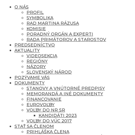
O NÁS
PROFIL
SYMBOLIKA
RAD MARTINA RÁZUSA
KOMISIE
PORADNÝ ORGÁN A EXPERTI
RADA PRIMÁTOROV A STAROSTOV
PREDSEDNÍCTVO
AKTUALITY
VIDEOSEKCIA
REGIÓNY
NÁZORY
SLOVENSKÝ NÁROD
POZÝVAME VÁS
DOKUMENTY
STANOVY A VNÚTORNÉ PREDPISY
MEMORANDÁ A INÉ DOKUMENTY
FINANCOVANIE
EUROVOĽBY
VOĽBY DO NR SR
KANDIDÁTI 2023
VOĽBY DO VÚC 2017
STAŤ SA ČLENOM
PRIHLÁŠKA ČLENA