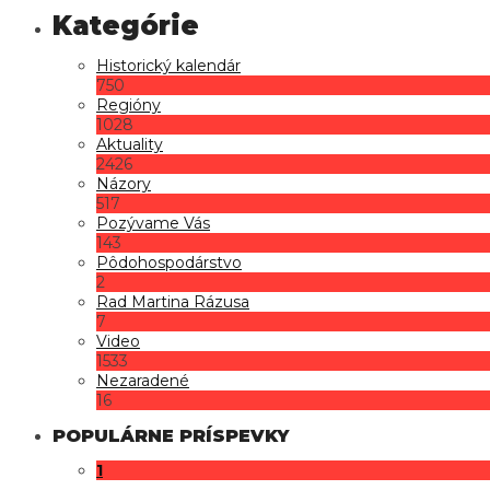
Historický kalendár
750
Regióny
1028
Aktuality
2426
Názory
517
Pozývame Vás
143
Pôdohospodárstvo
2
Rad Martina Rázusa
7
Video
1533
Nezaradené
16
POPULÁRNE PRÍSPEVKY
1