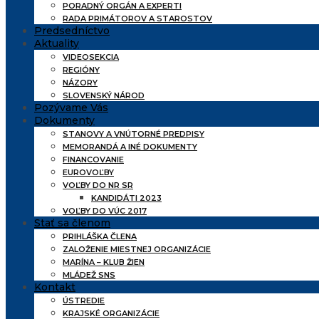
PORADNÝ ORGÁN A EXPERTI
RADA PRIMÁTOROV A STAROSTOV
Predsedníctvo
Aktuality
VIDEOSEKCIA
REGIÓNY
NÁZORY
SLOVENSKÝ NÁROD
Pozývame Vás
Dokumenty
STANOVY A VNÚTORNÉ PREDPISY
MEMORANDÁ A INÉ DOKUMENTY
FINANCOVANIE
EUROVOĽBY
VOĽBY DO NR SR
KANDIDÁTI 2023
VOĽBY DO VÚC 2017
Stať sa členom
PRIHLÁŠKA ČLENA
ZALOŽENIE MIESTNEJ ORGANIZÁCIE
MARÍNA – KLUB ŽIEN
MLÁDEŽ SNS
Kontakt
ÚSTREDIE
KRAJSKÉ ORGANIZÁCIE