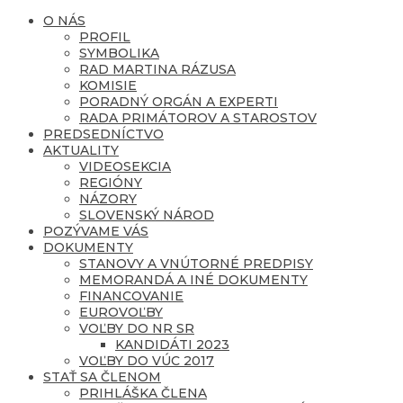
O NÁS
PROFIL
SYMBOLIKA
RAD MARTINA RÁZUSA
KOMISIE
PORADNÝ ORGÁN A EXPERTI
RADA PRIMÁTOROV A STAROSTOV
PREDSEDNÍCTVO
AKTUALITY
VIDEOSEKCIA
REGIÓNY
NÁZORY
SLOVENSKÝ NÁROD
POZÝVAME VÁS
DOKUMENTY
STANOVY A VNÚTORNÉ PREDPISY
MEMORANDÁ A INÉ DOKUMENTY
FINANCOVANIE
EUROVOĽBY
VOĽBY DO NR SR
KANDIDÁTI 2023
VOĽBY DO VÚC 2017
STAŤ SA ČLENOM
PRIHLÁŠKA ČLENA