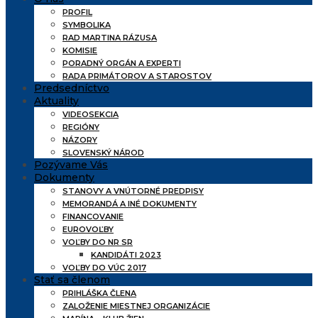
PROFIL
SYMBOLIKA
RAD MARTINA RÁZUSA
KOMISIE
PORADNÝ ORGÁN A EXPERTI
RADA PRIMÁTOROV A STAROSTOV
Predsedníctvo
Aktuality
VIDEOSEKCIA
REGIÓNY
NÁZORY
SLOVENSKÝ NÁROD
Pozývame Vás
Dokumenty
STANOVY A VNÚTORNÉ PREDPISY
MEMORANDÁ A INÉ DOKUMENTY
FINANCOVANIE
EUROVOĽBY
VOĽBY DO NR SR
KANDIDÁTI 2023
VOĽBY DO VÚC 2017
Stať sa členom
PRIHLÁŠKA ČLENA
ZALOŽENIE MIESTNEJ ORGANIZÁCIE