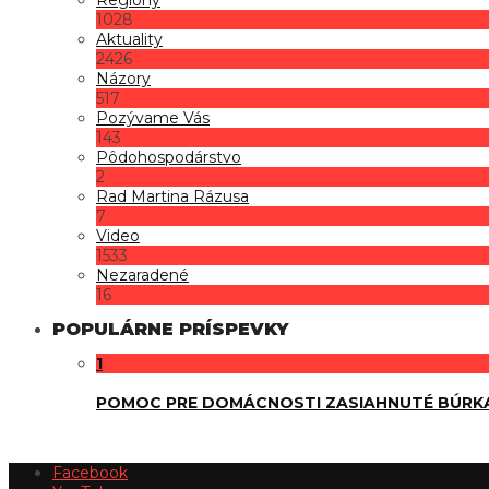
1028
Aktuality
2426
Názory
517
Pozývame Vás
143
Pôdohospodárstvo
2
Rad Martina Rázusa
7
Video
1533
Nezaradené
16
POPULÁRNE PRÍSPEVKY
1
POMOC PRE DOMÁCNOSTI ZASIAHNUTÉ BÚRK
Facebook