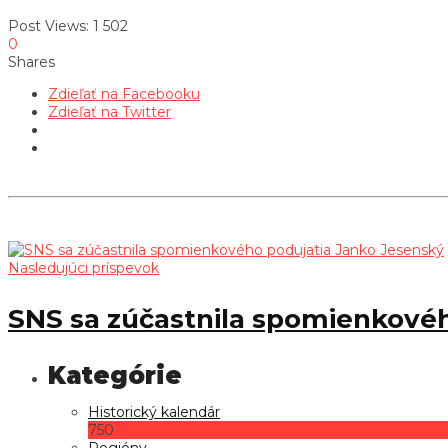
Post Views:
1 502
0
Shares
Zdieľať na Facebooku
Zdieľať na Twitter
Nasledujúci príspevok
SNS sa zúčastnila spomienkové
Historický kalendár
750
Regióny