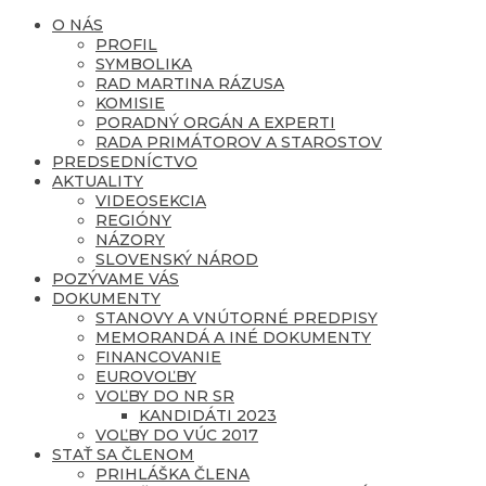
O NÁS
PROFIL
SYMBOLIKA
RAD MARTINA RÁZUSA
KOMISIE
PORADNÝ ORGÁN A EXPERTI
RADA PRIMÁTOROV A STAROSTOV
PREDSEDNÍCTVO
AKTUALITY
VIDEOSEKCIA
REGIÓNY
NÁZORY
SLOVENSKÝ NÁROD
POZÝVAME VÁS
DOKUMENTY
STANOVY A VNÚTORNÉ PREDPISY
MEMORANDÁ A INÉ DOKUMENTY
FINANCOVANIE
EUROVOĽBY
VOĽBY DO NR SR
KANDIDÁTI 2023
VOĽBY DO VÚC 2017
STAŤ SA ČLENOM
PRIHLÁŠKA ČLENA