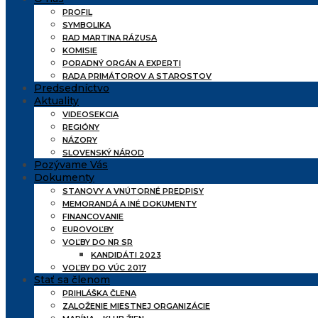
PROFIL
SYMBOLIKA
RAD MARTINA RÁZUSA
KOMISIE
PORADNÝ ORGÁN A EXPERTI
RADA PRIMÁTOROV A STAROSTOV
Predsedníctvo
Aktuality
VIDEOSEKCIA
REGIÓNY
NÁZORY
SLOVENSKÝ NÁROD
Pozývame Vás
Dokumenty
STANOVY A VNÚTORNÉ PREDPISY
MEMORANDÁ A INÉ DOKUMENTY
FINANCOVANIE
EUROVOĽBY
VOĽBY DO NR SR
KANDIDÁTI 2023
VOĽBY DO VÚC 2017
Stať sa členom
PRIHLÁŠKA ČLENA
ZALOŽENIE MIESTNEJ ORGANIZÁCIE