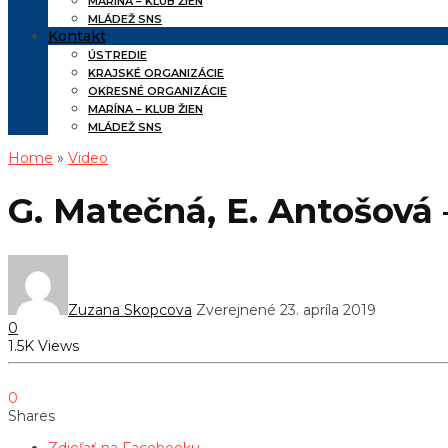
MARÍNA – KLUB ŽIEN
MLÁDEŽ SNS
Kontakt
ÚSTREDIE
KRAJSKÉ ORGANIZÁCIE
OKRESNÉ ORGANIZÁCIE
MARÍNA – KLUB ŽIEN
MLÁDEŽ SNS
Home
»
Video
G. Matečná, E. Antošová 
Zuzana Skopcova
Zverejnené 23. apríla 2019
0
1.5K Views
0
Shares
Zdieľať na Facebooku