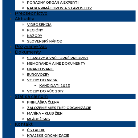
PORADNÝ ORGÁN A EXPERTI
RADA PRIMÁTOROV A STAROSTOV
Predsedníctvo
Aktuality
VIDEOSEKCIA
REGIÓNY
NÁZORY
SLOVENSKÝ NÁROD
Pozývame Vás
Dokumenty
STANOVY A VNÚTORNÉ PREDPISY
MEMORANDÁ A INÉ DOKUMENTY
FINANCOVANIE
EUROVOĽBY
VOĽBY DO NR SR
KANDIDÁTI 2023
VOĽBY DO VÚC 2017
Stať sa členom
PRIHLÁŠKA ČLENA
ZALOŽENIE MIESTNEJ ORGANIZÁCIE
MARÍNA – KLUB ŽIEN
MLÁDEŽ SNS
Kontakt
ÚSTREDIE
KRAJSKÉ ORGANIZÁCIE