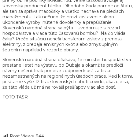
pre výrobné podniky likvidačnou. Veľké ťažkosti avizuje aj
slovenský producent hliníka. Dlhodobo žiada pomoc od štátu,
ale ten sa správa macošsky a všetko necháva na pleciach
manažmentu. Tak nečudo, že hrozí zastavenie alebo
ukončenie výroby, nútené dovolenky a prepúšťanie.
Slovenská národná strana sa pýta – uvedomuje si rezort
hospodárstva a vláda túto časovanú bombu? Na čo vláda
čaká? Prečo situáciu nerieši transferom ziskov z prenosu
elektriny, z predaja emisných kvót alebo zmysluplným
šetrením napríklad v rezorte obrany.
Slovenská národná strana očakáva, že minister hospodárstva
prestane lietať na výstavu do Dubaja a okamžite predloží
návrhy riešení. Inak ponesie zodpovednosť za tisíce
nezamestnaných na regionálnych úradoch práce. Keď k tomu
prirátame vyše 12 tisíc slovenských obetí covidu, ukazuje sa,
že táto vláda už má na rováši prešľapov viac ako dosť.
FOTO TASR
Post Views:
944