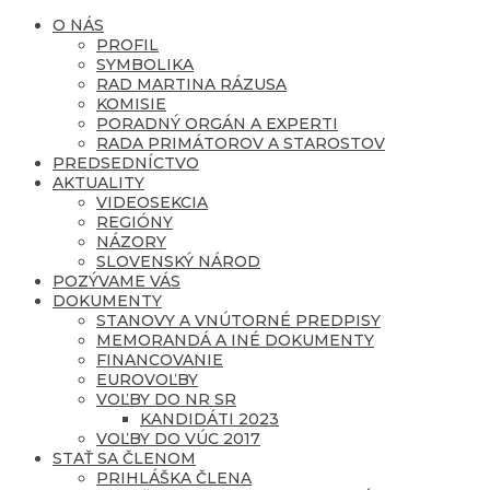
O NÁS
PROFIL
SYMBOLIKA
RAD MARTINA RÁZUSA
KOMISIE
PORADNÝ ORGÁN A EXPERTI
RADA PRIMÁTOROV A STAROSTOV
PREDSEDNÍCTVO
AKTUALITY
VIDEOSEKCIA
REGIÓNY
NÁZORY
SLOVENSKÝ NÁROD
POZÝVAME VÁS
DOKUMENTY
STANOVY A VNÚTORNÉ PREDPISY
MEMORANDÁ A INÉ DOKUMENTY
FINANCOVANIE
EUROVOĽBY
VOĽBY DO NR SR
KANDIDÁTI 2023
VOĽBY DO VÚC 2017
STAŤ SA ČLENOM
PRIHLÁŠKA ČLENA