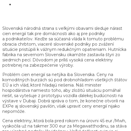
Slovenská národná strana s veľkými obavami sleduje nárast
cien energií tak pre domácnosti ako aj pre podniky
a podnikateľov. Keďže sa súčasná vláda k tomuto problému
obracia chrbtom, viaceré slovenské podniky po zvážení
situácie pristúpili k vážnym redukčným opatreniam. Hutnícka
fabrika na severnom Slovensku okamžite zastavila štyri zo
siedmich pecí. Dôvodom je príliš vysoká cena elektriny
potrebnej na zabezpečenie výroby.
Problém cien energií sa netýka iba Slovenska. Ceny na
komoditných burzách sú pod drobnohľadom všetkých štátov
EÚ a ich vlád, ktoré hľadajú riešenia. Náš minister
hospodárstva namiesto toho, aby zložitú situáciu pomáhal
riešiť, sa vytešuje z prototypu vozidla ďalekej budúcnosti na
výstave v Dubaji. Dobrá správa o tom, že konečne otvorili na
EXPe aj slovenský pavilón, však upraviť ceny energií nijako
nepomôže.
Cena elektriny, ktorá bola pred rokom na úrovni 45 eur /Mwh,
vyskočila už na takmer 300 eur za Megawatthodinu, sa stáva