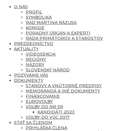
O NÁS
PROFIL
SYMBOLIKA
RAD MARTINA RÁZUSA
KOMISIE
PORADNÝ ORGÁN A EXPERTI
RADA PRIMÁTOROV A STAROSTOV
PREDSEDNÍCTVO
AKTUALITY
VIDEOSEKCIA
REGIÓNY
NÁZORY
SLOVENSKÝ NÁROD
POZÝVAME VÁS
DOKUMENTY
STANOVY A VNÚTORNÉ PREDPISY
MEMORANDÁ A INÉ DOKUMENTY
FINANCOVANIE
EUROVOĽBY
VOĽBY DO NR SR
KANDIDÁTI 2023
VOĽBY DO VÚC 2017
STAŤ SA ČLENOM
PRIHLÁŠKA ČLENA