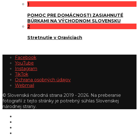
1
POMOC PRE DOMÁCNOSTI ZASIAHNUTÉ
BÚRKAMI NA VÝCHODNOM SLOVENSKU
2
Stretnutie v Oraviciach
Facebook
YouTube
Instagram
TikTok
Ochrana osobných údajov
Webmail
© Slovenská národná strana 2019 - 2026. Na preberanie
fotografií z tejto stránky je potrebný súhlas Slovenskej
národnej strany.