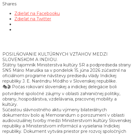
Shares
Zdieľať na Facebooku
Zdieľať na Twitter
POSILŇOVANIE KULTÚRNYCH VZŤAHOV MEDZI
SLOVENSKOM A INDIOU.
Štátny tajomník Ministerstva kultúry SR a podpredseda strany
SNS Mário Maruška sa v pondelok 15. júna 2026 zúčastnil na
oficiálnom programe návštevy predsedu vlády Indickej
republiky J. E. Naréndru Módího v Slovenskej republike.
🎭🎬 Počas rokovaní slovenskej a indickej delegácie boli
potvrdené spoločné záujmy v oblasti zahraničnej politiky,
obrany, hospodárstva, vzdelávania, pracovnej mobility a
kultúry.
Súčasťou slávnostného aktu výmeny bilaterálnych
dokumentov bolo aj Memorandum o porozumení v oblasti
audiovizuálnej tvorby medzi Ministerstvom kultúry Slovenskej
republiky a Ministerstvom informácií a vysielania Indickej
republiky. Dokument vytvára priestor pre rozvoj spoločných