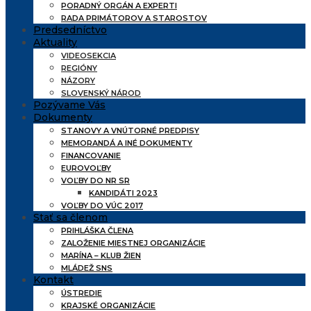
PORADNÝ ORGÁN A EXPERTI
RADA PRIMÁTOROV A STAROSTOV
Predsedníctvo
Aktuality
VIDEOSEKCIA
REGIÓNY
NÁZORY
SLOVENSKÝ NÁROD
Pozývame Vás
Dokumenty
STANOVY A VNÚTORNÉ PREDPISY
MEMORANDÁ A INÉ DOKUMENTY
FINANCOVANIE
EUROVOĽBY
VOĽBY DO NR SR
KANDIDÁTI 2023
VOĽBY DO VÚC 2017
Stať sa členom
PRIHLÁŠKA ČLENA
ZALOŽENIE MIESTNEJ ORGANIZÁCIE
MARÍNA – KLUB ŽIEN
MLÁDEŽ SNS
Kontakt
ÚSTREDIE
KRAJSKÉ ORGANIZÁCIE