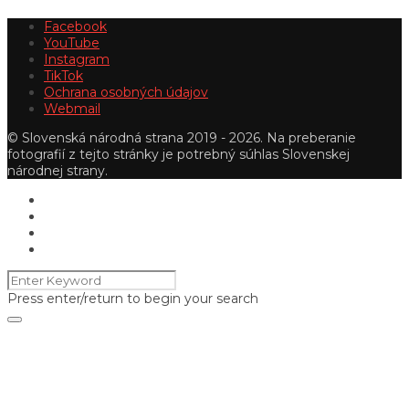
Facebook
YouTube
Instagram
TikTok
Ochrana osobných údajov
Webmail
© Slovenská národná strana 2019 - 2026. Na preberanie
fotografií z tejto stránky je potrebný súhlas Slovenskej
národnej strany.
Press enter/return to begin your search