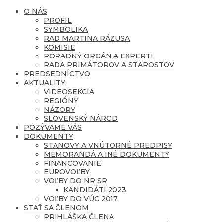
O NÁS
PROFIL
SYMBOLIKA
RAD MARTINA RÁZUSA
KOMISIE
PORADNÝ ORGÁN A EXPERTI
RADA PRIMÁTOROV A STAROSTOV
PREDSEDNÍCTVO
AKTUALITY
VIDEOSEKCIA
REGIÓNY
NÁZORY
SLOVENSKÝ NÁROD
POZÝVAME VÁS
DOKUMENTY
STANOVY A VNÚTORNÉ PREDPISY
MEMORANDÁ A INÉ DOKUMENTY
FINANCOVANIE
EUROVOĽBY
VOĽBY DO NR SR
KANDIDÁTI 2023
VOĽBY DO VÚC 2017
STAŤ SA ČLENOM
PRIHLÁŠKA ČLENA