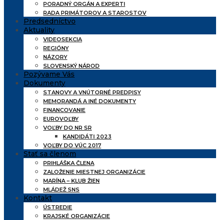
PORADNÝ ORGÁN A EXPERTI
RADA PRIMÁTOROV A STAROSTOV
Predsedníctvo
Aktuality
VIDEOSEKCIA
REGIÓNY
NÁZORY
SLOVENSKÝ NÁROD
Pozývame Vás
Dokumenty
STANOVY A VNÚTORNÉ PREDPISY
MEMORANDÁ A INÉ DOKUMENTY
FINANCOVANIE
EUROVOĽBY
VOĽBY DO NR SR
KANDIDÁTI 2023
VOĽBY DO VÚC 2017
Stať sa členom
PRIHLÁŠKA ČLENA
ZALOŽENIE MIESTNEJ ORGANIZÁCIE
MARÍNA – KLUB ŽIEN
MLÁDEŽ SNS
Kontakt
ÚSTREDIE
KRAJSKÉ ORGANIZÁCIE