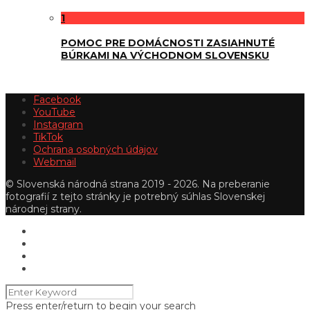
1
POMOC PRE DOMÁCNOSTI ZASIAHNUTÉ
BÚRKAMI NA VÝCHODNOM SLOVENSKU
Facebook
YouTube
Instagram
TikTok
Ochrana osobných údajov
Webmail
© Slovenská národná strana 2019 - 2026. Na preberanie
fotografií z tejto stránky je potrebný súhlas Slovenskej
národnej strany.
Press enter/return to begin your search