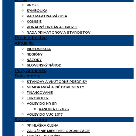
PROFIL
SYMBOLIKA
RAD MARTINA RÁZUSA
KOMISIE
PORADNÝ ORGÁN A EXPERTI
RADA PRIMÁTOROV A STAROSTOV
Predsedníctvo
Aktuality
VIDEOSEKCIA
REGIÓNY
NÁZORY
SLOVENSKÝ NÁROD
Pozývame Vás
Dokumenty
STANOVY A VNÚTORNÉ PREDPISY
MEMORANDÁ A INÉ DOKUMENTY
FINANCOVANIE
EUROVOĽBY
VOĽBY DO NR SR
KANDIDÁTI 2023
VOĽBY DO VÚC 2017
Stať sa členom
PRIHLÁŠKA ČLENA
ZALOŽENIE MIESTNEJ ORGANIZÁCIE