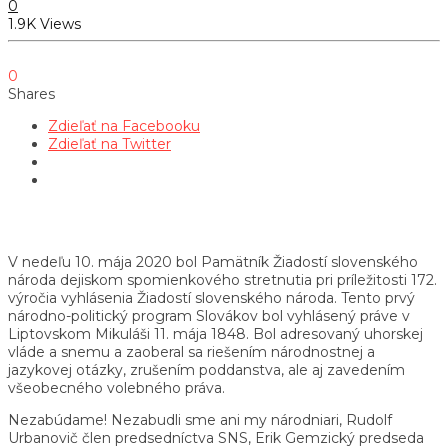
0
1.9K Views
0
Shares
Zdieľať na Facebooku
Zdieľať na Twitter
V nedeľu 10. mája 2020 bol Pamätník Žiadostí slovenského
národa dejiskom spomienkového stretnutia pri príležitosti 172.
výročia vyhlásenia Žiadostí slovenského národa. Tento prvý
národno-politický program Slovákov bol vyhlásený práve v
Liptovskom Mikuláši 11. mája 1848. Bol adresovaný uhorskej
vláde a snemu a zaoberal sa riešením národnostnej a
jazykovej otázky, zrušením poddanstva, ale aj zavedením
všeobecného volebného práva.
Nezabúdame! Nezabudli sme ani my národniari, Rudolf
Urbanovič člen predsedníctva SNS, Erik Gemzický predseda