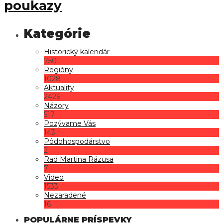
poukazy
Historický kalendár
750
Regióny
1028
Aktuality
2426
Názory
517
Pozývame Vás
143
Pôdohospodárstvo
2
Rad Martina Rázusa
7
Video
1533
Nezaradené
16
POPULÁRNE PRÍSPEVKY