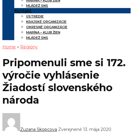
MARÍNA – KLUB ŽIEN
MLÁDEŽ SNS
Kontakt
ÚSTREDIE
KRAJSKÉ ORGANIZÁCIE
OKRESNÉ ORGANIZÁCIE
MARÍNA – KLUB ŽIEN
MLÁDEŽ SNS
Home
»
Regióny
Pripomenuli sme si 172.
výročie vyhlásenie
Žiadostí slovenského
národa
Zuzana Skopcova
Zverejnené 13. mája 2020