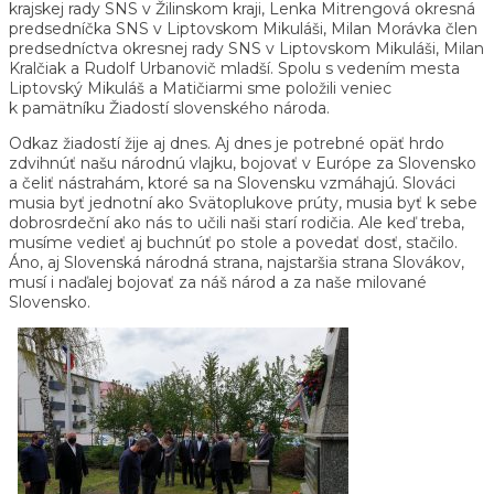
krajskej rady SNS v Žilinskom kraji, Lenka Mitrengová okresná
predsedníčka SNS v Liptovskom Mikuláši, Milan Morávka člen
predsedníctva okresnej rady SNS v Liptovskom Mikuláši, Milan
Kralčiak a Rudolf Urbanovič mladší. Spolu s vedením mesta
Liptovský Mikuláš a Matičiarmi sme položili veniec
k pamätníku Žiadostí slovenského národa.
Odkaz žiadostí žije aj dnes. Aj dnes je potrebné opäť hrdo
zdvihnúť našu národnú vlajku, bojovať v Európe za Slovensko
a čeliť nástrahám, ktoré sa na Slovensku vzmáhajú. Slováci
musia byť jednotní ako Svätoplukove prúty, musia byť k sebe
dobrosrdeční ako nás to učili naši starí rodičia. Ale keď treba,
musíme vedieť aj buchnúť po stole a povedať dosť, stačilo.
Áno, aj Slovenská národná strana, najstaršia strana Slovákov,
musí i naďalej bojovať za náš národ a za naše milované
Slovensko.