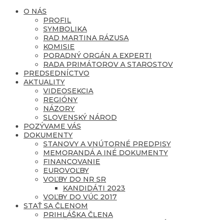
O NÁS
PROFIL
SYMBOLIKA
RAD MARTINA RÁZUSA
KOMISIE
PORADNÝ ORGÁN A EXPERTI
RADA PRIMÁTOROV A STAROSTOV
PREDSEDNÍCTVO
AKTUALITY
VIDEOSEKCIA
REGIÓNY
NÁZORY
SLOVENSKÝ NÁROD
POZÝVAME VÁS
DOKUMENTY
STANOVY A VNÚTORNÉ PREDPISY
MEMORANDÁ A INÉ DOKUMENTY
FINANCOVANIE
EUROVOĽBY
VOĽBY DO NR SR
KANDIDÁTI 2023
VOĽBY DO VÚC 2017
STAŤ SA ČLENOM
PRIHLÁŠKA ČLENA