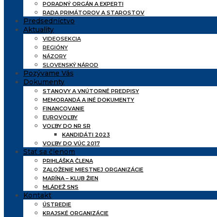
PORADNÝ ORGÁN A EXPERTI
RADA PRIMÁTOROV A STAROSTOV
Predsedníctvo
Aktuality
VIDEOSEKCIA
REGIÓNY
NÁZORY
SLOVENSKÝ NÁROD
Pozývame Vás
Dokumenty
STANOVY A VNÚTORNÉ PREDPISY
MEMORANDÁ A INÉ DOKUMENTY
FINANCOVANIE
EUROVOĽBY
VOĽBY DO NR SR
KANDIDÁTI 2023
VOĽBY DO VÚC 2017
Stať sa členom
PRIHLÁŠKA ČLENA
ZALOŽENIE MIESTNEJ ORGANIZÁCIE
MARÍNA – KLUB ŽIEN
MLÁDEŽ SNS
Kontakt
ÚSTREDIE
KRAJSKÉ ORGANIZÁCIE