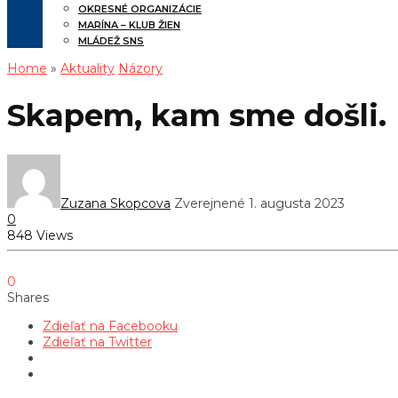
OKRESNÉ ORGANIZÁCIE
MARÍNA – KLUB ŽIEN
MLÁDEŽ SNS
Home
»
Aktuality
Názory
Skapem, kam sme došli.
Zuzana Skopcova
Zverejnené 1. augusta 2023
0
848 Views
0
Shares
Zdieľať na Facebooku
Zdieľať na Twitter