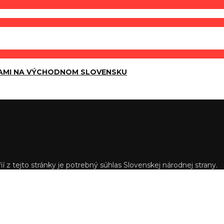
AMI NA VÝCHODNOM SLOVENSKU
í z tejto stránky je potrebný súhlas Slovenskej národnej strany.