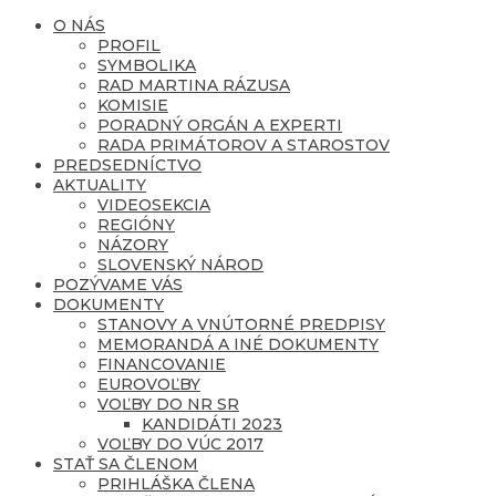
O NÁS
PROFIL
SYMBOLIKA
RAD MARTINA RÁZUSA
KOMISIE
PORADNÝ ORGÁN A EXPERTI
RADA PRIMÁTOROV A STAROSTOV
PREDSEDNÍCTVO
AKTUALITY
VIDEOSEKCIA
REGIÓNY
NÁZORY
SLOVENSKÝ NÁROD
POZÝVAME VÁS
DOKUMENTY
STANOVY A VNÚTORNÉ PREDPISY
MEMORANDÁ A INÉ DOKUMENTY
FINANCOVANIE
EUROVOĽBY
VOĽBY DO NR SR
KANDIDÁTI 2023
VOĽBY DO VÚC 2017
STAŤ SA ČLENOM
PRIHLÁŠKA ČLENA