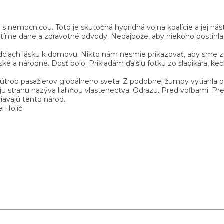
nemocnicou. Toto je skutočná hybridná vojna koalície a jej nástu
atíme dane a zdravotné odvody. Nedajbože, aby niekoho postihla
ciach lásku k domovu. Nikto nám nesmie prikazovať, aby sme zd
dské a národné. Dosť bolo. Prikladám ďalšiu fotku zo šlabikára, k
trob pasažierov globálneho sveta. Z podobnej žumpy vytiahla pr
 Svoju stranu nazýva liahňou vlastenectva. Odrazu. Pred voľbami.
iavajú tento národ.
 Holíč