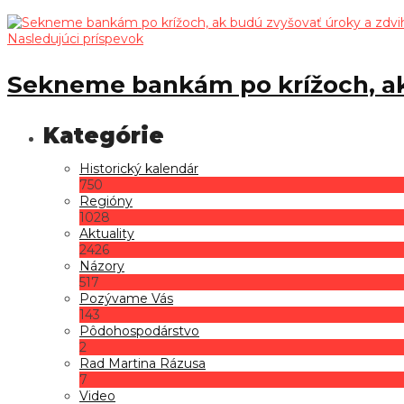
Nasledujúci príspevok
Sekneme bankám po krížoch, ak
Historický kalendár
750
Regióny
1028
Aktuality
2426
Názory
517
Pozývame Vás
143
Pôdohospodárstvo
2
Rad Martina Rázusa
7
Video