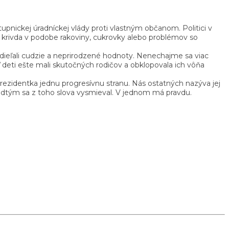
pnickej úradníckej vlády proti vlastným občanom. Politici v
 krivda v podobe rakoviny, cukrovky alebo problémov so
ieľali cudzie a neprirodzené hodnoty. Nenechajme sa viac
eď deti ešte mali skutočných rodičov a obklopovala ich vôňa
ezidentka jednu progresívnu stranu. Nás ostatných nazýva jej
 Predtým sa z toho slova vysmieval. V jednom má pravdu.