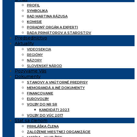
PROFIL
SYMBOLIKA
RAD MARTINA RÁZUSA
KOMISIE
PORADNÝ ORGÁN A EXPERTI
RADA PRIMÁTOROV A STAROSTOV
Predsedníctvo
Aktuality
VIDEOSEKCIA
REGIÓNY
NÁZORY
SLOVENSKÝ NÁROD
Pozývame Vás
Dokumenty
STANOVY A VNÚTORNÉ PREDPISY
MEMORANDÁ A INÉ DOKUMENTY
FINANCOVANIE
EUROVOĽBY
VOĽBY DO NR SR
KANDIDÁTI 2023
VOĽBY DO VÚC 2017
Stať sa členom
PRIHLÁŠKA ČLENA
ZALOŽENIE MIESTNEJ ORGANIZÁCIE