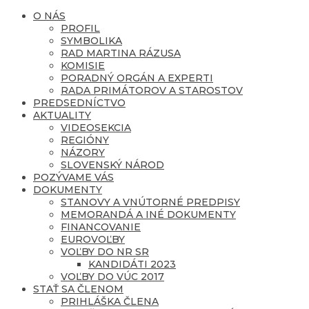
O NÁS
PROFIL
SYMBOLIKA
RAD MARTINA RÁZUSA
KOMISIE
PORADNÝ ORGÁN A EXPERTI
RADA PRIMÁTOROV A STAROSTOV
PREDSEDNÍCTVO
AKTUALITY
VIDEOSEKCIA
REGIÓNY
NÁZORY
SLOVENSKÝ NÁROD
POZÝVAME VÁS
DOKUMENTY
STANOVY A VNÚTORNÉ PREDPISY
MEMORANDÁ A INÉ DOKUMENTY
FINANCOVANIE
EUROVOĽBY
VOĽBY DO NR SR
KANDIDÁTI 2023
VOĽBY DO VÚC 2017
STAŤ SA ČLENOM
PRIHLÁŠKA ČLENA