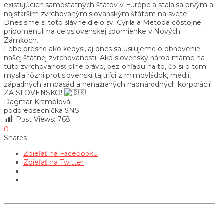
existujúcich samostatných štátov v Európe a stala sa prvým a
najstarším zvrchovaným slovanským štátom na svete.
Dnes sme si toto slávne dielo sv. Cyrila a Metoda dôstojne
pripomenuli na celoslovenskej spomienke v Nových
Zámkoch.
Lebo presne ako kedysi, aj dnes sa usilujeme o obnovenie
našej štátnej zvrchovanosti. Ako slovenský národ máme na
túto zvrchovanosť plné právo, bez ohľadu na to, čo si o tom
myslia rôzni protislovenskí tajtrlíci z mimovládok, médií,
západných ambasád a nenažraných nadnárodných korporácií!
ZA SLOVENSKO!
Dagmar Kramplová
podpredsedníčka SNS
Post Views:
768
0
Shares
Zdieľať na Facebooku
Zdieľať na Twitter