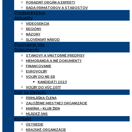
PORADNÝ ORGÁN A EXPERTI
RADA PRIMÁTOROV A STAROSTOV
Predsedníctvo
Aktuality
VIDEOSEKCIA
REGIÓNY
NÁZORY
SLOVENSKÝ NÁROD
Pozývame Vás
Dokumenty
STANOVY A VNÚTORNÉ PREDPISY
MEMORANDÁ A INÉ DOKUMENTY
FINANCOVANIE
EUROVOĽBY
VOĽBY DO NR SR
KANDIDÁTI 2023
VOĽBY DO VÚC 2017
Stať sa členom
PRIHLÁŠKA ČLENA
ZALOŽENIE MIESTNEJ ORGANIZÁCIE
MARÍNA – KLUB ŽIEN
MLÁDEŽ SNS
Kontakt
ÚSTREDIE
KRAJSKÉ ORGANIZÁCIE