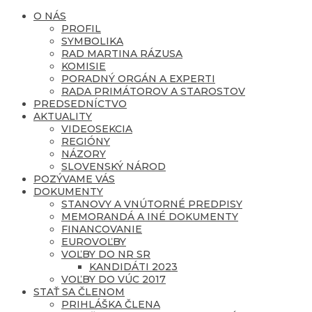
O NÁS
PROFIL
SYMBOLIKA
RAD MARTINA RÁZUSA
KOMISIE
PORADNÝ ORGÁN A EXPERTI
RADA PRIMÁTOROV A STAROSTOV
PREDSEDNÍCTVO
AKTUALITY
VIDEOSEKCIA
REGIÓNY
NÁZORY
SLOVENSKÝ NÁROD
POZÝVAME VÁS
DOKUMENTY
STANOVY A VNÚTORNÉ PREDPISY
MEMORANDÁ A INÉ DOKUMENTY
FINANCOVANIE
EUROVOĽBY
VOĽBY DO NR SR
KANDIDÁTI 2023
VOĽBY DO VÚC 2017
STAŤ SA ČLENOM
PRIHLÁŠKA ČLENA