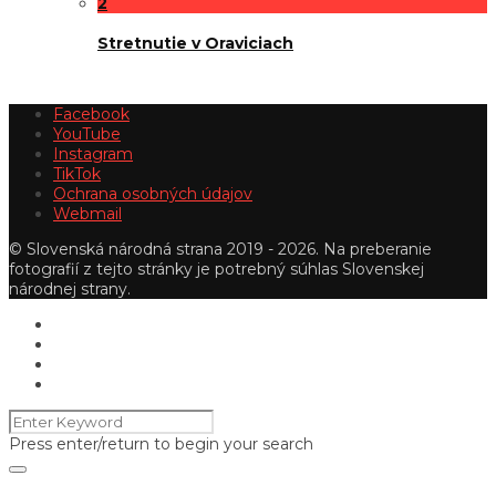
2
Stretnutie v Oraviciach
Facebook
YouTube
Instagram
TikTok
Ochrana osobných údajov
Webmail
© Slovenská národná strana 2019 - 2026. Na preberanie
fotografií z tejto stránky je potrebný súhlas Slovenskej
národnej strany.
Press enter/return to begin your search