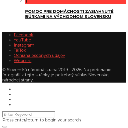
1
POMOC PRE DOMÁCNOSTI ZASIAHNUTÉ
BÚRKAMI NA VÝCHODNOM SLOVENSKU
Facebook
YouTube
Instagram
TikTok
Ochrana osobných údajov
Webmail
© Slovenská národná strana 2019 - 2026. Na preberanie
fotografií z tejto stránky je potrebný súhlas Slovenskej
národnej strany.
Press enter/return to begin your search