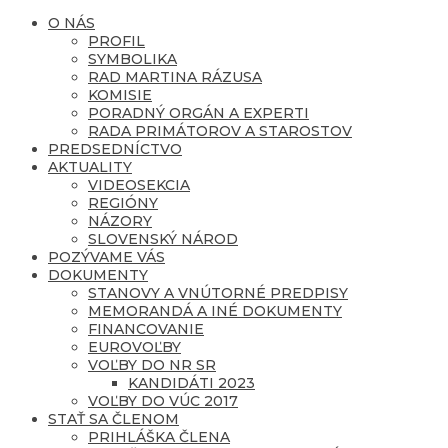
O NÁS
PROFIL
SYMBOLIKA
RAD MARTINA RÁZUSA
KOMISIE
PORADNÝ ORGÁN A EXPERTI
RADA PRIMÁTOROV A STAROSTOV
PREDSEDNÍCTVO
AKTUALITY
VIDEOSEKCIA
REGIÓNY
NÁZORY
SLOVENSKÝ NÁROD
POZÝVAME VÁS
DOKUMENTY
STANOVY A VNÚTORNÉ PREDPISY
MEMORANDÁ A INÉ DOKUMENTY
FINANCOVANIE
EUROVOĽBY
VOĽBY DO NR SR
KANDIDÁTI 2023
VOĽBY DO VÚC 2017
STAŤ SA ČLENOM
PRIHLÁŠKA ČLENA