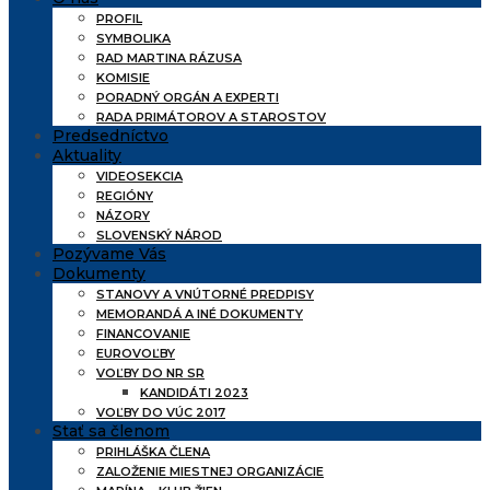
PROFIL
SYMBOLIKA
RAD MARTINA RÁZUSA
KOMISIE
PORADNÝ ORGÁN A EXPERTI
RADA PRIMÁTOROV A STAROSTOV
Predsedníctvo
Aktuality
VIDEOSEKCIA
REGIÓNY
NÁZORY
SLOVENSKÝ NÁROD
Pozývame Vás
Dokumenty
STANOVY A VNÚTORNÉ PREDPISY
MEMORANDÁ A INÉ DOKUMENTY
FINANCOVANIE
EUROVOĽBY
VOĽBY DO NR SR
KANDIDÁTI 2023
VOĽBY DO VÚC 2017
Stať sa členom
PRIHLÁŠKA ČLENA
ZALOŽENIE MIESTNEJ ORGANIZÁCIE