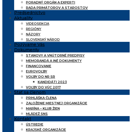
PORADNÝ ORGÁN A EXPERTI
RADA PRIMÁTOROV A STAROSTOV
Predsedníctvo
Aktuality
VIDEOSEKCIA
REGIÓNY
NÁZORY
SLOVENSKÝ NÁROD
Pozývame Vás
Dokumenty
STANOVY A VNÚTORNÉ PREDPISY
MEMORANDÁ A INÉ DOKUMENTY
FINANCOVANIE
EUROVOĽBY
VOĽBY DO NR SR
KANDIDÁTI 2023
VOĽBY DO VÚC 2017
Stať sa členom
PRIHLÁŠKA ČLENA
ZALOŽENIE MIESTNEJ ORGANIZÁCIE
MARÍNA – KLUB ŽIEN
MLÁDEŽ SNS
Kontakt
ÚSTREDIE
KRAJSKÉ ORGANIZÁCIE