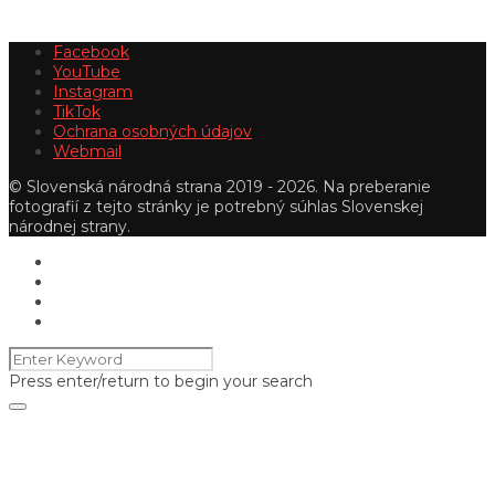
Facebook
YouTube
Instagram
TikTok
Ochrana osobných údajov
Webmail
© Slovenská národná strana 2019 - 2026. Na preberanie
fotografií z tejto stránky je potrebný súhlas Slovenskej
národnej strany.
Press enter/return to begin your search