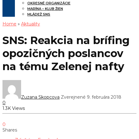
OKRESNÉ ORGANIZÁCIE
MARÍNA – KLUB ŽIEN
MLÁDEŽ SNS
Home
»
Aktuality
SNS: Reakcia na brífing
opozičných poslancov
na tému Zelenej nafty
Zuzana Skopcova
Zverejnené 9. februára 2018
0
1.3K Views
0
Shares