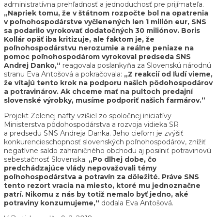
administratívna prehľadnosť a jednoduchosť pre prijímateľa.
„Napriek tomu, že v štátnom rozpočte bol na opatrenia
v poľnohospodárstve vyčlenených len 1 milión eur, SNS
sa podarilo vyrokovať dodatočných 30 miliónov. Boris
Kollár opäť iba kritizuje, ale faktom je, že
poľnohospodárstvu nerozumie a reálne peniaze na
pomoc poľnohospodárom vyrokoval predseda SNS
Andrej Danko,“
reagovala poslankyňa za Slovenskú národnú
stranu Eva Antošová a pokračovala:
„Z reakcií od ľudí vieme,
že vítajú tento krok na podporu našich pôdohospodárov
a potravinárov. Ak chceme mať na pultoch predajní
slovenské výrobky, musíme podporiť našich farmárov.”
Projekt Zelenej nafty vzišiel zo spoločnej iniciatívy
Ministerstva pôdohospodárstva a rozvoja vidieka SR
a predsedu SNS Andreja Danka. Jeho cieľom je zvýšiť
konkurencieschopnosť slovenských poľnohospodárov, znížiť
negatívne saldo zahraničného obchodu aj posilniť potravinovú
sebestačnosť Slovenska.
„Po dlhej dobe, čo
predchádzajúce vlády nepovažovali témy
poľnohospodárstva a potravín za dôležité. Práve SNS
tento rezort vracia na miesto, ktoré mu jednoznačne
patrí. Nikomu z nás by totiž nemalo byť jedno, aké
potraviny konzumujeme,“
dodala Eva Antošová.