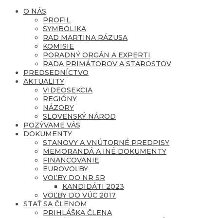
O NÁS
PROFIL
SYMBOLIKA
RAD MARTINA RÁZUSA
KOMISIE
PORADNÝ ORGÁN A EXPERTI
RADA PRIMÁTOROV A STAROSTOV
PREDSEDNÍCTVO
AKTUALITY
VIDEOSEKCIA
REGIÓNY
NÁZORY
SLOVENSKÝ NÁROD
POZÝVAME VÁS
DOKUMENTY
STANOVY A VNÚTORNÉ PREDPISY
MEMORANDÁ A INÉ DOKUMENTY
FINANCOVANIE
EUROVOĽBY
VOĽBY DO NR SR
KANDIDÁTI 2023
VOĽBY DO VÚC 2017
STAŤ SA ČLENOM
PRIHLÁŠKA ČLENA