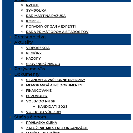
PROFIL
SYMBOLIKA
RAD MARTINA RÁZUSA
KOMISIE
PORADNÝ ORGÁN A EXPERTI
RADA PRIMÁTOROV A STAROSTOV
Predsedníctvo
Aktuality
VIDEOSEKCIA
REGIÓNY
NÁZORY
SLOVENSKÝ NÁROD
Pozývame Vás
Dokumenty
STANOVY A VNÚTORNÉ PREDPISY
MEMORANDÁ A INÉ DOKUMENTY
FINANCOVANIE
EUROVOĽBY
VOĽBY DO NR SR
KANDIDÁTI 2023
VOĽBY DO VÚC 2017
Stať sa členom
PRIHLÁŠKA ČLENA
ZALOŽENIE MIESTNEJ ORGANIZÁCIE