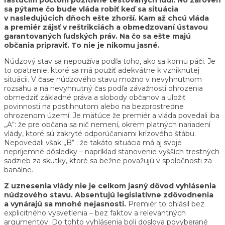
sa pýtame čo bude vláda robiť keď sa situácia
v nasledujúcich dňoch ešte zhorší. Kam až chcú vláda
a premiér zájsť v reštrikciách a obmedzovaní ústavou
garantovaných ľudských práv. Na čo sa ešte majú
občania pripraviť. To nie je nikomu jasné.
Núdzový stav sa nepoužíva podľa toho, ako sa komu páči. Je
to opatrenie, ktoré sa má použiť adekvátne k vzniknutej
situácii. V čase núdzového stavu možno v nevyhnutnom
rozsahu a na nevyhnutný čas podľa závažnosti ohrozenia
obmedziť základné práva a slobody občanov a uložiť
povinnosti na postihnutom alebo na bezprostredne
ohrozenom území. Je mätúce že premiér a vláda povedali iba
„A“: že pre občana sa nič nemení, okrem platných nariadení
vlády, ktoré sú zakryté odporúčaniami krízového štábu.
Nepovedali však „B“ : že takáto situácia má aj svoje
nepríjemné dôsledky – napríklad stanovenie vyšších trestných
sadzieb za skutky, ktoré sa bežne považujú v spoločnosti za
banálne.
Z uznesenia vlády nie je celkom jasný dôvod vyhlásenia
núdzového stavu.
Absentujú legislatívne
zdôvodnenia
a vynárajú sa mnohé nejasnosti.
Premiér to ohlásil bez
explicitného vysvetlenia – bez faktov a relevantných
argumentov. Do tohto vyhlásenia boli doslova povyberané