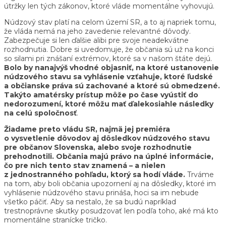
útržky len tých zákonov, ktoré vláde momentálne vyhovujú.
Núdzový stav platí na celom území SR, a to aj napriek tomu,
že vláda nemá na jeho zavedenie relevantné dôvody.
Zabezpečuje si len ďalšie alibi pre svoje neadekvátne
rozhodnutia. Dobre si uvedomuje, že občania sú už na konci
so silami pri znášaní extrémov, ktoré sa v našom štáte dejú.
Bolo by nanajvýš vhodné objasniť, na ktoré ustanovenie
núdzového stavu sa vyhlásenie vzťahuje, ktoré ľudské
a občianske práva sú zachované a ktoré sú obmedzené.
Takýto amatérsky prístup môže po čase vyústiť do
nedorozumení, ktoré môžu mať ďalekosiahle následky
na celú spoločnosť
.
Žiadame preto vládu SR, najmä jej premiéra
o vysvetlenie dôvodov aj dôsledkov núdzového stavu
pre občanov Slovenska, alebo svoje rozhodnutie
prehodnotili. Občania majú právo na úplné informácie,
čo pre nich tento stav znamená – a nielen
z jednostranného pohľadu, ktorý sa hodí vláde.
Trváme
na tom, aby boli občania upozornení aj na dôsledky, ktoré im
vyhlásenie núdzového stavu prináša, hoci sa im nebude
všetko páčiť. Aby sa nestalo, že sa budú napríklad
trestnoprávne skutky posudzovať len podľa toho, aké má kto
momentálne stranícke tričko.