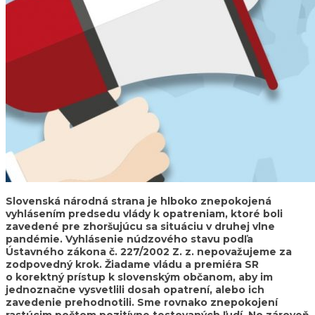
Slovenská národná strana je hlboko znepokojená
vyhlásením predsedu vlády k opatreniam, ktoré boli
zavedené pre zhoršujúcu sa situáciu v druhej vlne
pandémie. Vyhlásenie núdzového stavu podľa
Ústavného zákona č. 227/2002 Z. z. nepovažujeme za
zodpovedný krok. Žiadame vládu a premiéra SR
o korektný prístup k slovenským občanom, aby im
jednoznačne vysvetlili dosah opatrení, alebo ich
zavedenie prehodnotili. Sme rovnako znepokojení
rastúcim počtom pozitívne testovaných ľudí. No zároveň