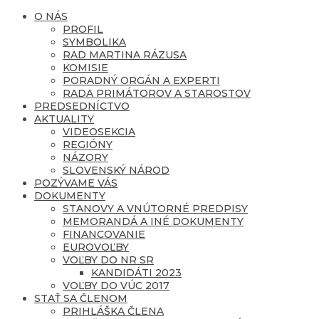
O NÁS
PROFIL
SYMBOLIKA
RAD MARTINA RÁZUSA
KOMISIE
PORADNÝ ORGÁN A EXPERTI
RADA PRIMÁTOROV A STAROSTOV
PREDSEDNÍCTVO
AKTUALITY
VIDEOSEKCIA
REGIÓNY
NÁZORY
SLOVENSKÝ NÁROD
POZÝVAME VÁS
DOKUMENTY
STANOVY A VNÚTORNÉ PREDPISY
MEMORANDÁ A INÉ DOKUMENTY
FINANCOVANIE
EUROVOĽBY
VOĽBY DO NR SR
KANDIDÁTI 2023
VOĽBY DO VÚC 2017
STAŤ SA ČLENOM
PRIHLÁŠKA ČLENA