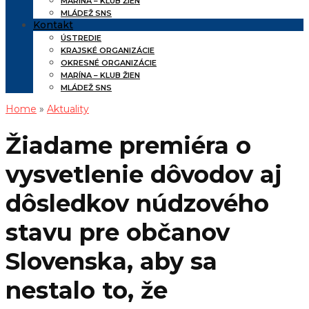
MARÍNA – KLUB ŽIEN
MLÁDEŽ SNS
Kontakt
ÚSTREDIE
KRAJSKÉ ORGANIZÁCIE
OKRESNÉ ORGANIZÁCIE
MARÍNA – KLUB ŽIEN
MLÁDEŽ SNS
Home
»
Aktuality
Žiadame premiéra o
vysvetlenie dôvodov aj
dôsledkov núdzového
stavu pre občanov
Slovenska, aby sa
nestalo to, že