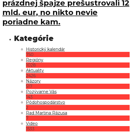
prázdnej špajze prešustrovali 12
mld. eur, no nikto nevie
poriadne kam.
Historický kalendár
750
Regióny
1028
Aktuality
2426
Názory
517
Pozývame Vás
143
Pôdohospodárstvo
2
Rad Martina Rázusa
7
Video
1533