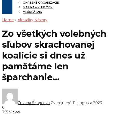
OKRESNÉ ORGANIZÁCIE
MARÍNA – KLUB ŽIEN
MLÁDEŽ SNS
Home
»
Aktuality
Názory
Zo všetkých volebných
sľubov skrachovanej
koalície si dnes už
pamätáme len
šparchanie…
Zuzana Skopcova
Zverejnené 11. augusta 2023
0
755 Views