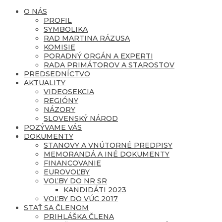
O NÁS
PROFIL
SYMBOLIKA
RAD MARTINA RÁZUSA
KOMISIE
PORADNÝ ORGÁN A EXPERTI
RADA PRIMÁTOROV A STAROSTOV
PREDSEDNÍCTVO
AKTUALITY
VIDEOSEKCIA
REGIÓNY
NÁZORY
SLOVENSKÝ NÁROD
POZÝVAME VÁS
DOKUMENTY
STANOVY A VNÚTORNÉ PREDPISY
MEMORANDÁ A INÉ DOKUMENTY
FINANCOVANIE
EUROVOĽBY
VOĽBY DO NR SR
KANDIDÁTI 2023
VOĽBY DO VÚC 2017
STAŤ SA ČLENOM
PRIHLÁŠKA ČLENA