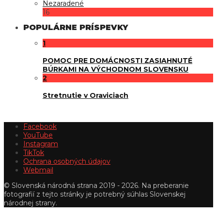
Nezaradené
16
POPULÁRNE PRÍSPEVKY
1
POMOC PRE DOMÁCNOSTI ZASIAHNUTÉ
BÚRKAMI NA VÝCHODNOM SLOVENSKU
2
Stretnutie v Oraviciach
Facebook
YouTube
Instagram
TikTok
Ochrana osobných údajov
Webmail
© Slovenská národná strana 2019 - 2026. Na preberanie
fotografií z tejto stránky je potrebný súhlas Slovenskej
národnej strany.