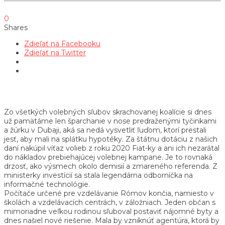
0
Shares
Zdieľať na Facebooku
Zdieľať na Twitter
Zo všetkých volebných sľubov skrachovanej koalície si dnes
už pamätáme len šparchanie v nose predraženými tyčinkami
a žúrku v Dubaji, aká sa nedá vysvetliť ľuďom, ktorí prestali
jesť, aby mali na splátku hypotéky. Za štátnu dotáciu z našich
daní nakúpil víťaz volieb z roku 2020 Fiat-ky a ani ich nezarátal
do nákladov prebiehajúcej volebnej kampane. Je to rovnaká
drzosť, ako výsmech okolo demisií a zmareného referenda. Z
ministerky investícií sa stala legendárna odborníčka na
informačné technológie.
Počítače určené pre vzdelávanie Rómov končia, namiesto v
školách a vzdelávacích centrách, v záložniach. Jeden občan s
mimoriadne veľkou rodinou sľuboval postaviť nájomné byty a
dnes našiel nové riešenie. Mala by vzniknúť agentúra, ktorá by