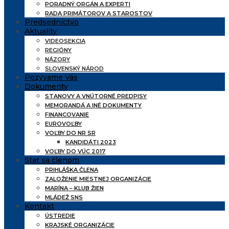
PORADNÝ ORGÁN A EXPERTI
RADA PRIMÁTOROV A STAROSTOV
Predsedníctvo
Aktuality
VIDEOSEKCIA
REGIÓNY
NÁZORY
SLOVENSKÝ NÁROD
Pozývame Vás
Dokumenty
STANOVY A VNÚTORNÉ PREDPISY
MEMORANDÁ A INÉ DOKUMENTY
FINANCOVANIE
EUROVOĽBY
VOĽBY DO NR SR
KANDIDÁTI 2023
VOĽBY DO VÚC 2017
Stať sa členom
PRIHLÁŠKA ČLENA
ZALOŽENIE MIESTNEJ ORGANIZÁCIE
MARÍNA – KLUB ŽIEN
MLÁDEŽ SNS
Kontakt
ÚSTREDIE
KRAJSKÉ ORGANIZÁCIE