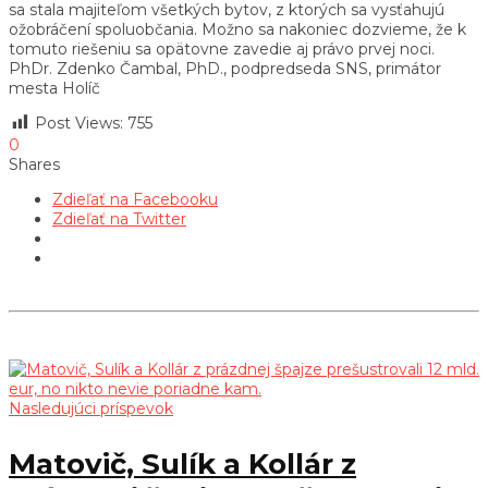
sa stala majiteľom všetkých bytov, z ktorých sa vysťahujú
ožobráčení spoluobčania. Možno sa nakoniec dozvieme, že k
tomuto riešeniu sa opätovne zavedie aj právo prvej noci.
PhDr. Zdenko Čambal, PhD., podpredseda SNS, primátor
mesta Holíč
Post Views:
755
0
Shares
Zdieľať na Facebooku
Zdieľať na Twitter
Nasledujúci príspevok
Matovič, Sulík a Kollár z