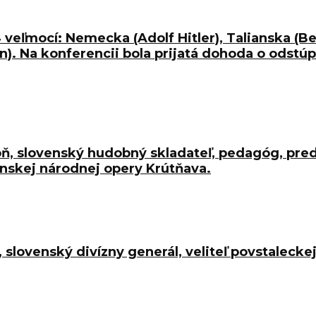
4 veľmocí: Nemecka (Adolf Hitler), Talianska (B
ain). Na konferencii bola prijatá dohoda o odst
oň, slovenský hudobný skladateľ, pedagóg, preds
nskej národnej opery Krútňava.
st, slovenský divízny generál, veliteľ povstale