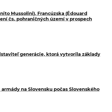
enito Mussolini), Francúzska (Édouard
úpení čs. pohraničných území v prospech
taviteľ generácie, ktorá vytvorila základy
ckej armády na Slovensku počas Slovenského