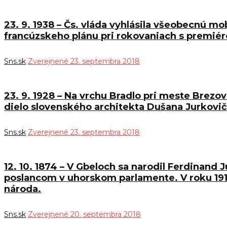
23. 9. 1938 – Čs. vláda vyhlásila všeobecnú mo
francúzskeho plánu pri rokovaniach s premi
Sns.sk
Zverejnené 23. septembra 2018
23. 9. 1928 – Na vrchu Bradlo pri meste Brez
dielo slovenského architekta Dušana Jurkovič
Sns.sk
Zverejnené 23. septembra 2018
12. 10. 1874 – V Gbeloch sa narodil Ferdinand J
poslancom v uhorskom parlamente. V roku 1918
národa.
Sns.sk
Zverejnené 20. septembra 2018