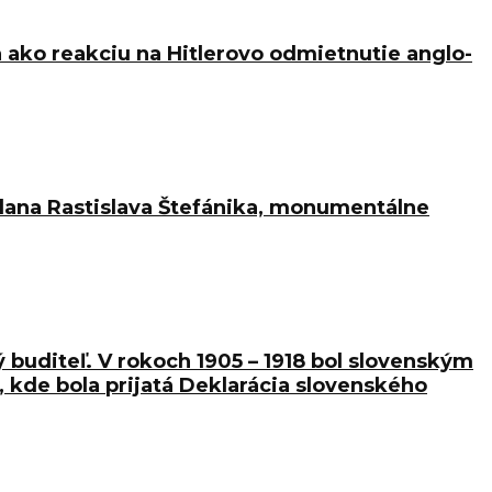
ka ako reakciu na Hitlerovo odmietnutie anglo-
ilana Rastislava Štefánika, monumentálne
ný buditeľ. V rokoch 1905 – 1918 bol slovenským
 kde bola prijatá Deklarácia slovenského