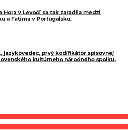
 Hora v Levoči sa tak zaradila medzi
u a Fatima v Portugalsku.
k, jazykovedec, prvý kodifikátor spisovnej
oslovenského kultúrneho národného spolku.