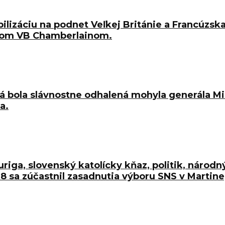
bilizáciu na podnet Veľkej Británie a Francúzs
érom VB Chamberlainom.
ová bola slávnostne odhalená mohyla generála M
a.
uriga, slovenský katolícky kňaz, politik, národ
 sa zúčastnil zasadnutia výboru SNS v Martine,