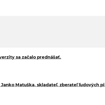
iverzity sa začalo prednášať.
l Janko Matuška, skladateľ, zberateľ ľudových pi