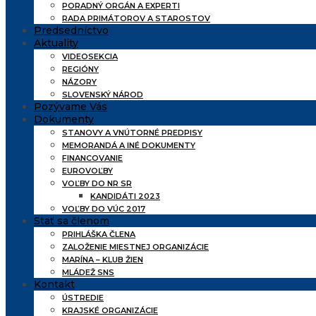
PORADNÝ ORGÁN A EXPERTI
RADA PRIMÁTOROV A STAROSTOV
Predsedníctvo
Aktuality
VIDEOSEKCIA
REGIÓNY
NÁZORY
SLOVENSKÝ NÁROD
Pozývame Vás
Dokumenty
STANOVY A VNÚTORNÉ PREDPISY
MEMORANDÁ A INÉ DOKUMENTY
FINANCOVANIE
EUROVOĽBY
VOĽBY DO NR SR
KANDIDÁTI 2023
VOĽBY DO VÚC 2017
Stať sa členom
PRIHLÁŠKA ČLENA
ZALOŽENIE MIESTNEJ ORGANIZÁCIE
MARÍNA – KLUB ŽIEN
MLÁDEŽ SNS
Kontakt
ÚSTREDIE
KRAJSKÉ ORGANIZÁCIE