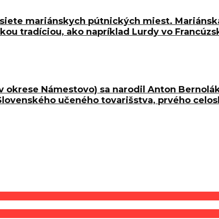
j siete mariánskych pútnických miest. Mariánska
u tradíciou, ako napríklad Lurdy vo Francúzsk
c v okrese Námestovo) sa narodil Anton Bernolá
 Slovenského učeného tovarišstva, prvého cel