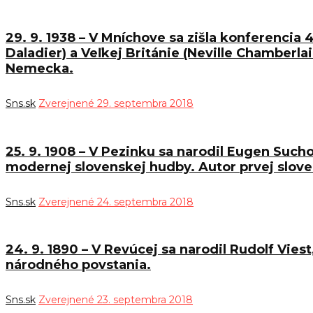
29. 9. 1938 – V Mníchove sa zišla konferencia 
Daladier) a Veľkej Británie (Neville Chamberl
Nemecka.
Sns.sk
Zverejnené 29. septembra 2018
25. 9. 1908 – V Pezinku sa narodil Eugen Such
modernej slovenskej hudby. Autor prvej slove
Sns.sk
Zverejnené 24. septembra 2018
24. 9. 1890 – V Revúcej sa narodil Rudolf Vie
národného povstania.
Sns.sk
Zverejnené 23. septembra 2018