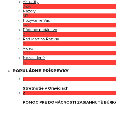
Aktuality
2426
Názory
517
Pozývame Vás
143
Pôdohospodárstvo
2
Rad Martina Rázusa
7
Video
1533
Nezaradené
16
POPULÁRNE PRÍSPEVKY
1
Stretnutie v Oraviciach
2
POMOC PRE DOMÁCNOSTI ZASIAHNUTÉ BÚRK