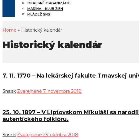
OKRESNÉ ORGANIZÁCIE
MARÍNA – KLUB ŽIEN
MLÁDEŽ SNS
Home
» Historický kalendár
Historický kalendár
7. 11. 1770 – Na lekárskej fakulte Trnavskej un
Sns.sk
Zverejnené 7. novembra 2018
25. 10. 1897 – V Liptovskom Mikuláši sa narodi
autentického folklóru.
Sns.sk
Zverejnené 25. októbra 2018