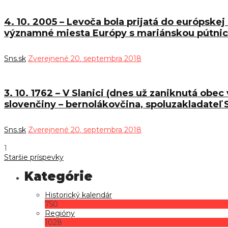
4. 10. 2005 – Levoča bola prijatá do európske
významné miesta Európy s mariánskou pútnicko
Sns.sk
Zverejnené 20. septembra 2018
3. 10. 1762 – V Slanici (dnes už zaniknutá obe
slovenčiny – bernolákovčina, spoluzakladateľ
Sns.sk
Zverejnené 20. septembra 2018
1
Staršie príspevky
Historický kalendár
750
Regióny
1028