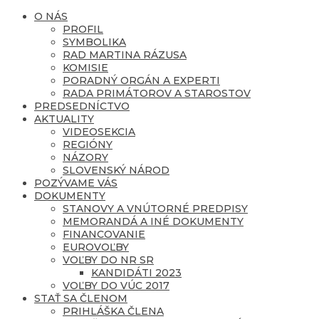
O NÁS
PROFIL
SYMBOLIKA
RAD MARTINA RÁZUSA
KOMISIE
PORADNÝ ORGÁN A EXPERTI
RADA PRIMÁTOROV A STAROSTOV
PREDSEDNÍCTVO
AKTUALITY
VIDEOSEKCIA
REGIÓNY
NÁZORY
SLOVENSKÝ NÁROD
POZÝVAME VÁS
DOKUMENTY
STANOVY A VNÚTORNÉ PREDPISY
MEMORANDÁ A INÉ DOKUMENTY
FINANCOVANIE
EUROVOĽBY
VOĽBY DO NR SR
KANDIDÁTI 2023
VOĽBY DO VÚC 2017
STAŤ SA ČLENOM
PRIHLÁŠKA ČLENA