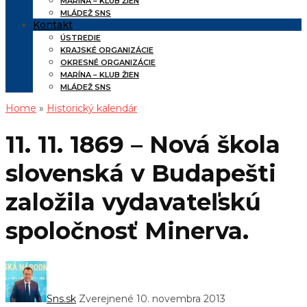
MARÍNA – KLUB ŽIEN
MLÁDEŽ SNS
Kontakt
ÚSTREDIE
KRAJSKÉ ORGANIZÁCIE
OKRESNÉ ORGANIZÁCIE
MARÍNA – KLUB ŽIEN
MLÁDEŽ SNS
Home
»
Historický kalendár
11. 11. 1869 – Nová škola
slovenská v Budapešti
založila vydavateľskú
spoločnosť Minerva.
Sns.sk
Zverejnené 10. novembra 2013