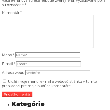
Vaša e-mailová adresa nebude zverejnená.
Vyžadované polia
sú označené
*
Komentár
*
Meno
*
E-mail
*
Adresa webu
Uložiť moje meno, e-mail a webovú stránku v tomto
prehliadači pre moje budúce komentáre.