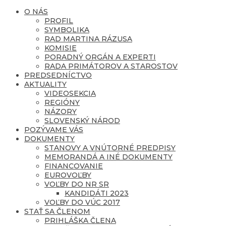
O NÁS
PROFIL
SYMBOLIKA
RAD MARTINA RÁZUSA
KOMISIE
PORADNÝ ORGÁN A EXPERTI
RADA PRIMÁTOROV A STAROSTOV
PREDSEDNÍCTVO
AKTUALITY
VIDEOSEKCIA
REGIÓNY
NÁZORY
SLOVENSKÝ NÁROD
POZÝVAME VÁS
DOKUMENTY
STANOVY A VNÚTORNÉ PREDPISY
MEMORANDÁ A INÉ DOKUMENTY
FINANCOVANIE
EUROVOĽBY
VOĽBY DO NR SR
KANDIDÁTI 2023
VOĽBY DO VÚC 2017
STAŤ SA ČLENOM
PRIHLÁŠKA ČLENA