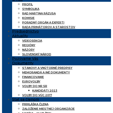
PROFIL
SYMBOLIKA
RAD MARTINA RÁZUSA
KOMISIE
PORADNÝ ORGÁN A EXPERTI
RADA PRIMÁTOROV A STAROSTOV
Predsedníctvo
Aktuality
VIDEOSEKCIA
REGIÓNY
NÁZORY
SLOVENSKÝ NÁROD
Pozývame Vás
Dokumenty
STANOVY A VNÚTORNÉ PREDPISY
MEMORANDÁ A INÉ DOKUMENTY
FINANCOVANIE
EUROVOĽBY
VOĽBY DO NR SR
KANDIDÁTI 2023
VOĽBY DO VÚC 2017
Stať sa členom
PRIHLÁŠKA ČLENA
ZALOŽENIE MIESTNEJ ORGANIZÁCIE