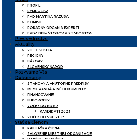
PROFIL
SYMBOLIKA
RAD MARTINA RÁZUSA
KOMISIE
PORADNÝ ORGÁN A EXPERTI
RADA PRIMÁTOROV A STAROSTOV
Predsedníctvo
Aktuality
VIDEOSEKCIA
REGIÓNY
NÁZORY
SLOVENSKÝ NÁROD
Pozývame Vás
Dokumenty
STANOVY A VNÚTORNÉ PREDPISY
MEMORANDÁ A INÉ DOKUMENTY
FINANCOVANIE
EUROVOĽBY
VOĽBY DO NR SR
KANDIDÁTI 2023
VOĽBY DO VÚC 2017
Stať sa členom
PRIHLÁŠKA ČLENA
ZALOŽENIE MIESTNEJ ORGANIZÁCIE