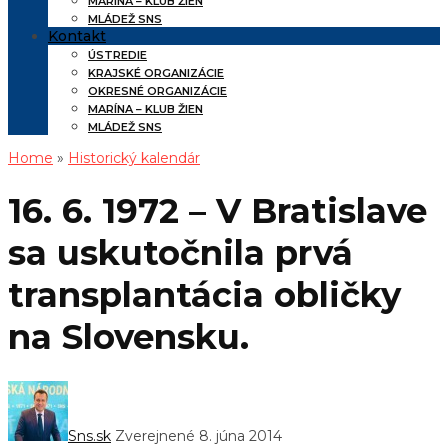
MARÍNA – KLUB ŽIEN
MLÁDEŽ SNS
Kontakt
ÚSTREDIE
KRAJSKÉ ORGANIZÁCIE
OKRESNÉ ORGANIZÁCIE
MARÍNA – KLUB ŽIEN
MLÁDEŽ SNS
Home
»
Historický kalendár
16. 6. 1972 – V Bratislave
sa uskutočnila prvá
transplantácia obličky
na Slovensku.
Sns.sk
Zverejnené 8. júna 2014