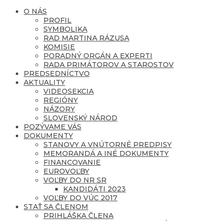
O NÁS
PROFIL
SYMBOLIKA
RAD MARTINA RÁZUSA
KOMISIE
PORADNÝ ORGÁN A EXPERTI
RADA PRIMÁTOROV A STAROSTOV
PREDSEDNÍCTVO
AKTUALITY
VIDEOSEKCIA
REGIÓNY
NÁZORY
SLOVENSKÝ NÁROD
POZÝVAME VÁS
DOKUMENTY
STANOVY A VNÚTORNÉ PREDPISY
MEMORANDÁ A INÉ DOKUMENTY
FINANCOVANIE
EUROVOĽBY
VOĽBY DO NR SR
KANDIDÁTI 2023
VOĽBY DO VÚC 2017
STAŤ SA ČLENOM
PRIHLÁŠKA ČLENA