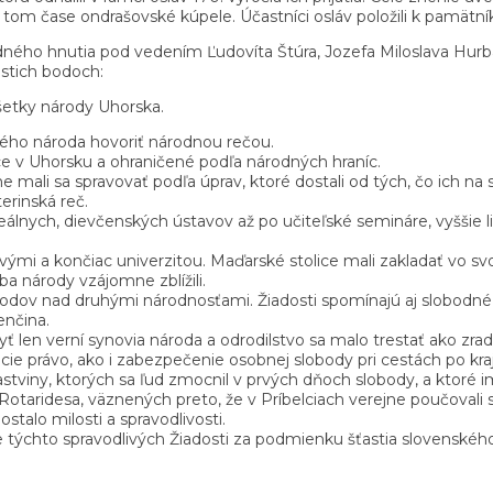
 tom čase ondrašovské kúpele. Účastníci osláv položili k pamätní
ného hnutia pod vedením Ľudovíta Štúra, Jozefa Miloslava Hurba
stich bodoch:
všetky národy Uhorska.
ého národa hovoriť národnou rečou.
ce v Uhorsku a ohraničené podľa národných hraníc.
ali sa spravovať podľa úprav, ktoré dostali od tých, čo ich na s
erinská reč.
eálnych, dievčenských ústavov až po učiteľské semináre, vyššie l
ými a končiac univerzitou. Maďarské stolice mali zakladať vo sv
ba národy vzájomne zblížili.
árodov nad druhými národnosťami. Žiadosti spomínajú aj slobodné
enčina.
ť len verní synovia národa a odrodilstvo sa malo trestať ako zrada
ie právo, ako i zabezpečenie osobnej slobody pri cestách po kraj
tviny, ktorých sa ľud zmocnil v prvých dňoch slobody, a ktoré im 
Rotaridesa, väznených preto, že v Príbelciach verejne poučovali
talo milosti a spravodlivosti.
e týchto spravodlivých Žiadosti za podmienku šťastia slovenskéh