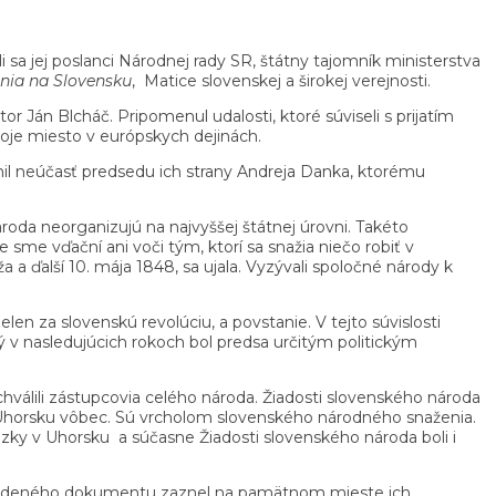
 sa jej poslanci Národnej rady SR, štátny tajomník ministerstva
ania na Slovensku
, Matice slovenskej a širokej verejnosti.
 Ján Blcháč. Pripomenul udalosti, ktoré súviseli s prijatím
voje miesto v európskych dejinách.
il neúčasť predsedu ich strany Andreja Danka, ktorému
oda neorganizujú na najvyššej štátnej úrovni. Takéto
 sme vďační ani voči tým, ktorí sa snažia niečo robiť v
a a ďalší 10. mája 1848, sa ujala. Vyzývali spoločné národy k
n za slovenskú revolúciu, a povstanie. V tejto súvislosti
ý v nasledujúcich rokoch bol predsa určitým politickým
hválili zástupcovia celého národa. Žiadosti slovenského národa
 Uhorsku vôbec. Sú vrcholom slovenského národného snaženia.
tázky v Uhorsku a súčasne Žiadosti slovenského národa boli i
ie uvedeného dokumentu zaznel na pamätnom mieste ich