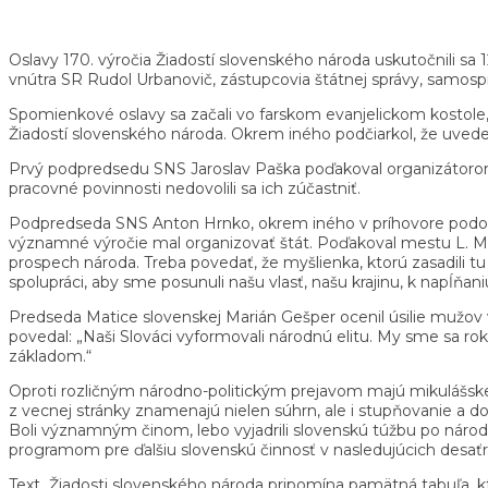
Oslavy 170. výročia Žiadostí slovenského národa uskutočnili sa 
vnútra SR Rudol Urbanovič, zástupcovia štátnej správy, samosprá
Spomienkové oslavy sa začali vo farskom evanjelickom kostole, k
Žiadostí slovenského národa. Okrem iného podčiarkol, že uveden
Prvý podpredsedu SNS Jaroslav Paška poďakoval organizátorom 
pracovné povinnosti nedovolili sa ich zúčastniť.
Podpredseda SNS Anton Hrnko, okrem iného v príhovore podotkol
významné výročie mal organizovať štát. Poďakoval mestu L. Mikul
prospech národa. Treba povedať, že myšlienka, ktorú zasadili tu 
spolupráci, aby sme posunuli našu vlasť, našu krajinu, k napĺňan
Predseda Matice slovenskej Marián Gešper ocenil úsilie mužov v
povedal: „Naši Slováci vyformovali národnú elitu. My sme sa ro
základom.“
Oproti rozličným národno-politickým prejavom majú mikulášske Ž
z vecnej stránky znamenajú nielen súhrn, ale i stupňovanie 
Boli významným činom, lebo vyjadrili slovenskú túžbu po národne
programom pre ďalšiu slovenskú činnosť v nasledujúcich desaťr
Text Žiadosti slovenského národa pripomína pamätná tabuľa, kt