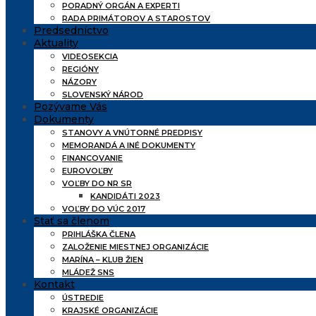
PORADNÝ ORGÁN A EXPERTI
RADA PRIMÁTOROV A STAROSTOV
Predsedníctvo
Aktuality
VIDEOSEKCIA
REGIÓNY
NÁZORY
SLOVENSKÝ NÁROD
Pozývame Vás
Dokumenty
STANOVY A VNÚTORNÉ PREDPISY
MEMORANDÁ A INÉ DOKUMENTY
FINANCOVANIE
EUROVOĽBY
VOĽBY DO NR SR
KANDIDÁTI 2023
VOĽBY DO VÚC 2017
Stať sa členom
PRIHLÁŠKA ČLENA
ZALOŽENIE MIESTNEJ ORGANIZÁCIE
MARÍNA – KLUB ŽIEN
MLÁDEŽ SNS
Kontakt
ÚSTREDIE
KRAJSKÉ ORGANIZÁCIE