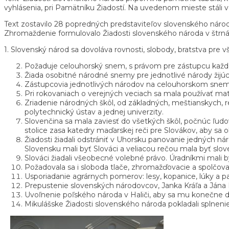
vyhlásenia, pri Pamätníku Žiadostí. Na uvedenom mieste stáli v
Text zostavilo 28 popredných predstaviteľov slovenského národ
Zhromaždenie formulovalo Žiadosti slovenského národa v štrná
1. Slovenský národ sa dovoláva rovnosti, slobody, bratstva pre 
Požaduje celouhorský snem, s právom pre zástupcu každ
Žiada osobitné národné snemy pre jednotlivé národy žijú
Zástupcovia jednotlivých národov na celouhorskom sneme m
Pri rokovaniach o verejných veciach sa mala používať mat
Zriadenie národných škôl, od základných, meštianskych, r
polytechnický ústav a jednej univerzity.
Slovenčina sa mala zaviesť do všetkých škôl, počnúc ľudov
stolice zasa katedry maďarskej reči pre Slovákov, aby sa o
Žiadosti žiadali odstrániť v Uhorsku panovanie jedných n
Slovensku mali byť Slováci a veliacou rečou mala byť slov
Slováci žiadali všeobecné volebné právo. Úradníkmi mali by
Požadovala sa i sloboda tlače, zhromažďovacie a spolčovac
Usporiadanie agrárnych pomerov: lesy, kopanice, lúky a pas
Prepustenie slovenských národovcov, Janka Kráľa a Jána 
Uvoľnenie poľského národa v Haliči, aby sa mu konečne dos
Mikulášske Žiadosti slovenského národa pokladali splneni