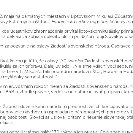
12. mája na pamätných miestach v Liptovskom Mikuláši. Zúčastnili
vy kultúrnych inštitúcií,
Evanjelická cirkev augsburského vyzn
de účastníkov zhromaždenia privítal liptovskomikulášsky primátor
á deklarácia zohrala dôležitú úlohu pri ďalšom boji Slovákov o s
za pozvanie na oslavy Žiadostí slovenského národa. Ospravedln
, že mu je ľúto, že oslavy 170. výročia Žiadostí slovenského nár
áš za ich prípravu. Ďalej uviedol: „Nie sme vďační voči sebe, nie
na fare v L. Mikuláši, takí poprední národovci Štúr, Hurban a Hodž
iu myšlienky samostatnosti.“
 mieruvôsmich rokoch nielen za Žiadosti slovenského národa, niele
ku 1848 rozhodli správne, vedeli sme naformulovať program, ktor
iadosti slovenského národa tú prednosť, že ich koncipovali a sc
a dobudovanie návrhov na usporiadanie národnostných pomerov v
j osobitosti. Slováci sa usilovali pritom o riešenie slovenskej o
očiach.
orú odhalili v rámci osláv 170. výročia ich prijatia. Celé znen