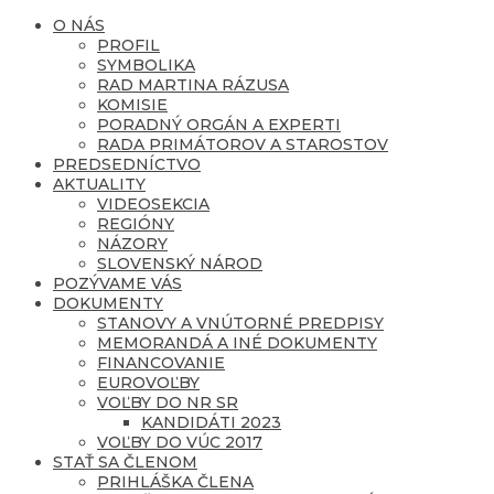
O NÁS
PROFIL
SYMBOLIKA
RAD MARTINA RÁZUSA
KOMISIE
PORADNÝ ORGÁN A EXPERTI
RADA PRIMÁTOROV A STAROSTOV
PREDSEDNÍCTVO
AKTUALITY
VIDEOSEKCIA
REGIÓNY
NÁZORY
SLOVENSKÝ NÁROD
POZÝVAME VÁS
DOKUMENTY
STANOVY A VNÚTORNÉ PREDPISY
MEMORANDÁ A INÉ DOKUMENTY
FINANCOVANIE
EUROVOĽBY
VOĽBY DO NR SR
KANDIDÁTI 2023
VOĽBY DO VÚC 2017
STAŤ SA ČLENOM
PRIHLÁŠKA ČLENA