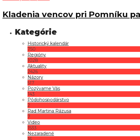
Kladenia vencov pri Pomníku pa
Historický kalendár
750
Regióny
1028
Aktuality
2426
Názory
517
Pozývame Vás
143
Pôdohospodárstvo
2
Rad Martina Rázusa
7
Video
1533
Nezaradené
16