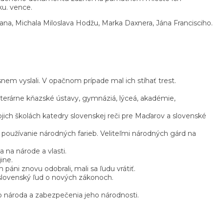
ku. vence.
na, Michala Miloslava Hodžu, Marka Daxnera, Jána Francisciho.
nem vyslali. V opačnom prípade mal ich stíhať trest.
iterárne kňazské ústavy, gymnáziá, lýceá, akadémie,
ojich školách katedry slovenskej reči pre Maďarov a slovenské
 používanie národných farieb. Veliteľmi národných gárd na
 na národe a vlasti.
ine.
páni znovu odobrali, mali sa ľudu vrátiť.
 slovenský ľud o nových zákonoch.
o národa a zabezpečenia jeho národnosti.