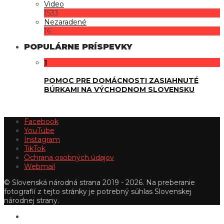
Video
1533
Nezaradené
16
POPULÁRNE PRÍSPEVKY
1
POMOC PRE DOMÁCNOSTI ZASIAHNUTÉ
BÚRKAMI NA VÝCHODNOM SLOVENSKU
Facebook
YouTube
Instagram
TikTok
Ochrana osobných údajov
Webmail
© Slovenská národná strana 2019 - 2026. Na preberanie
fotografií z tejto stránky je potrebný súhlas Slovenskej
národnej strany.