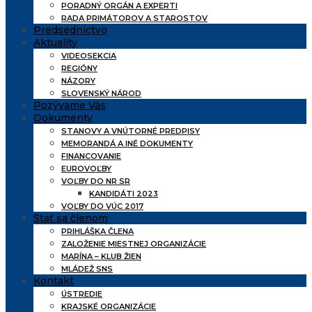
PORADNÝ ORGÁN A EXPERTI
RADA PRIMÁTOROV A STAROSTOV
Predsedníctvo
Aktuality
VIDEOSEKCIA
REGIÓNY
NÁZORY
SLOVENSKÝ NÁROD
Pozývame Vás
Dokumenty
STANOVY A VNÚTORNÉ PREDPISY
MEMORANDÁ A INÉ DOKUMENTY
FINANCOVANIE
EUROVOĽBY
VOĽBY DO NR SR
KANDIDÁTI 2023
VOĽBY DO VÚC 2017
Stať sa členom
PRIHLÁŠKA ČLENA
ZALOŽENIE MIESTNEJ ORGANIZÁCIE
MARÍNA – KLUB ŽIEN
MLÁDEŽ SNS
Kontakt
ÚSTREDIE
KRAJSKÉ ORGANIZÁCIE