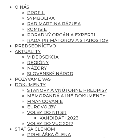
O NÁS
PROFIL
SYMBOLIKA
RAD MARTINA RÁZUSA
KOMISIE
PORADNÝ ORGÁN A EXPERTI
RADA PRIMÁTOROV A STAROSTOV
PREDSEDNÍCTVO
AKTUALITY
VIDEOSEKCIA
REGIÓNY
NÁZORY
SLOVENSKÝ NÁROD
POZÝVAME VÁS
DOKUMENTY
STANOVY A VNÚTORNÉ PREDPISY
MEMORANDÁ A INÉ DOKUMENTY
FINANCOVANIE
EUROVOĽBY
VOĽBY DO NR SR
KANDIDÁTI 2023
VOĽBY DO VÚC 2017
STAŤ SA ČLENOM
PRIHLÁŠKA ČLENA