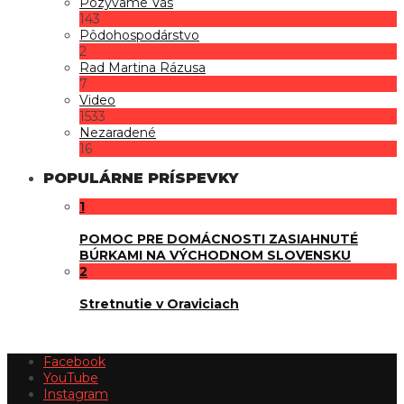
Pozývame Vás
143
Pôdohospodárstvo
2
Rad Martina Rázusa
7
Video
1533
Nezaradené
16
POPULÁRNE PRÍSPEVKY
1
POMOC PRE DOMÁCNOSTI ZASIAHNUTÉ
BÚRKAMI NA VÝCHODNOM SLOVENSKU
2
Stretnutie v Oraviciach
Facebook
YouTube
Instagram