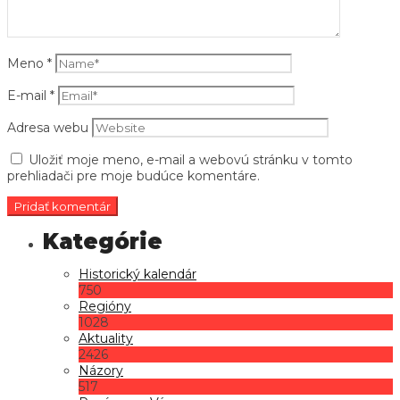
Meno
*
E-mail
*
Adresa webu
Uložiť moje meno, e-mail a webovú stránku v tomto
prehliadači pre moje budúce komentáre.
Historický kalendár
750
Regióny
1028
Aktuality
2426
Názory
517