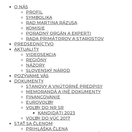
O NÁS
PROFIL
SYMBOLIKA
RAD MARTINA RÁZUSA
KOMISIE
PORADNÝ ORGÁN A EXPERTI
RADA PRIMÁTOROV A STAROSTOV
PREDSEDNÍCTVO
AKTUALITY
VIDEOSEKCIA
REGIÓNY
NÁZORY
SLOVENSKÝ NÁROD
POZÝVAME VÁS
DOKUMENTY
STANOVY A VNÚTORNÉ PREDPISY
MEMORANDÁ A INÉ DOKUMENTY
FINANCOVANIE
EUROVOĽBY
VOĽBY DO NR SR
KANDIDÁTI 2023
VOĽBY DO VÚC 2017
STAŤ SA ČLENOM
PRIHLÁŠKA ČLENA