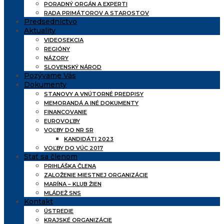
PORADNÝ ORGÁN A EXPERTI
RADA PRIMÁTOROV A STAROSTOV
Predsedníctvo
Aktuality
VIDEOSEKCIA
REGIÓNY
NÁZORY
SLOVENSKÝ NÁROD
Pozývame Vás
Dokumenty
STANOVY A VNÚTORNÉ PREDPISY
MEMORANDÁ A INÉ DOKUMENTY
FINANCOVANIE
EUROVOĽBY
VOĽBY DO NR SR
KANDIDÁTI 2023
VOĽBY DO VÚC 2017
Stať sa členom
PRIHLÁŠKA ČLENA
ZALOŽENIE MIESTNEJ ORGANIZÁCIE
MARÍNA – KLUB ŽIEN
MLÁDEŽ SNS
Kontakt
ÚSTREDIE
KRAJSKÉ ORGANIZÁCIE