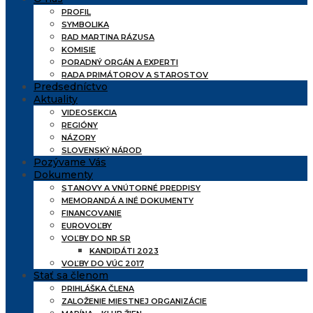
PROFIL
SYMBOLIKA
RAD MARTINA RÁZUSA
KOMISIE
PORADNÝ ORGÁN A EXPERTI
RADA PRIMÁTOROV A STAROSTOV
Predsedníctvo
Aktuality
VIDEOSEKCIA
REGIÓNY
NÁZORY
SLOVENSKÝ NÁROD
Pozývame Vás
Dokumenty
STANOVY A VNÚTORNÉ PREDPISY
MEMORANDÁ A INÉ DOKUMENTY
FINANCOVANIE
EUROVOĽBY
VOĽBY DO NR SR
KANDIDÁTI 2023
VOĽBY DO VÚC 2017
Stať sa členom
PRIHLÁŠKA ČLENA
ZALOŽENIE MIESTNEJ ORGANIZÁCIE