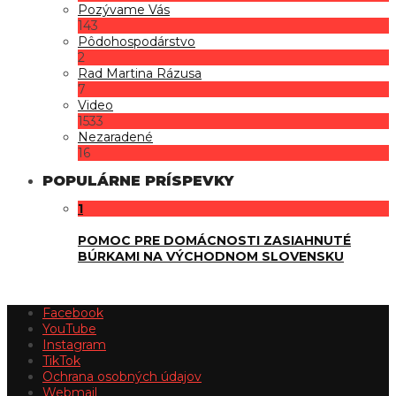
Pozývame Vás
143
Pôdohospodárstvo
2
Rad Martina Rázusa
7
Video
1533
Nezaradené
16
POPULÁRNE PRÍSPEVKY
1
POMOC PRE DOMÁCNOSTI ZASIAHNUTÉ
BÚRKAMI NA VÝCHODNOM SLOVENSKU
Facebook
YouTube
Instagram
TikTok
Ochrana osobných údajov
Webmail