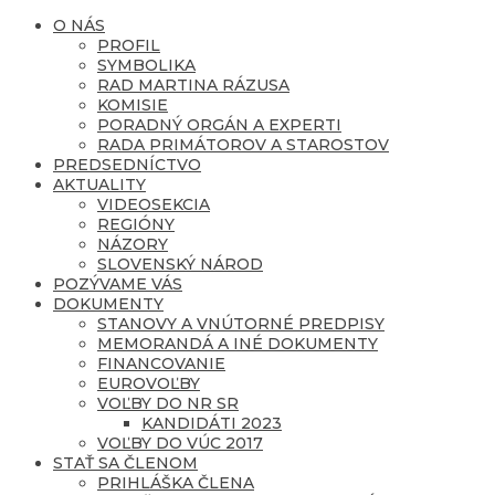
O NÁS
PROFIL
SYMBOLIKA
RAD MARTINA RÁZUSA
KOMISIE
PORADNÝ ORGÁN A EXPERTI
RADA PRIMÁTOROV A STAROSTOV
PREDSEDNÍCTVO
AKTUALITY
VIDEOSEKCIA
REGIÓNY
NÁZORY
SLOVENSKÝ NÁROD
POZÝVAME VÁS
DOKUMENTY
STANOVY A VNÚTORNÉ PREDPISY
MEMORANDÁ A INÉ DOKUMENTY
FINANCOVANIE
EUROVOĽBY
VOĽBY DO NR SR
KANDIDÁTI 2023
VOĽBY DO VÚC 2017
STAŤ SA ČLENOM
PRIHLÁŠKA ČLENA