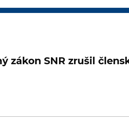
čný zákon SNR zrušil člen