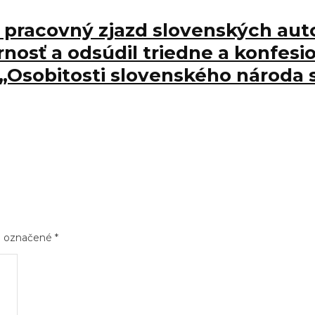
al pracovný zjazd slovenských au
nosť a odsúdil triedne a konfesi
 „Osobitosti slovenského národa 
sú označené
*