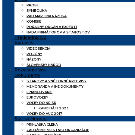
PROFIL
SYMBOLIKA
RAD MARTINA RÁZUSA
KOMISIE
PORADNÝ ORGÁN A EXPERTI
RADA PRIMÁTOROV A STAROSTOV
Predsedníctvo
Aktuality
VIDEOSEKCIA
REGIÓNY
NÁZORY
SLOVENSKÝ NÁROD
Pozývame Vás
Dokumenty
STANOVY A VNÚTORNÉ PREDPISY
MEMORANDÁ A INÉ DOKUMENTY
FINANCOVANIE
EUROVOĽBY
VOĽBY DO NR SR
KANDIDÁTI 2023
VOĽBY DO VÚC 2017
Stať sa členom
PRIHLÁŠKA ČLENA
ZALOŽENIE MIESTNEJ ORGANIZÁCIE