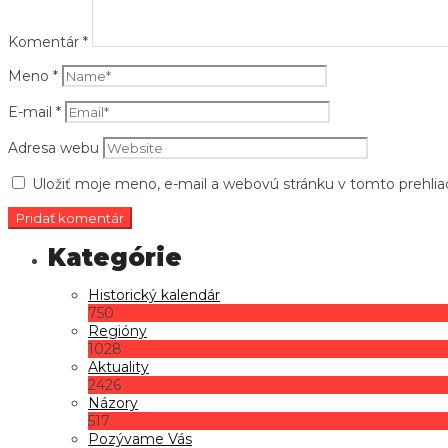
Komentár
*
Meno
*
E-mail
*
Adresa webu
Uložiť moje meno, e-mail a webovú stránku v tomto prehli
Historický kalendár
750
Regióny
1028
Aktuality
2426
Názory
517
Pozývame Vás