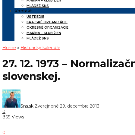
MARÍNA – KLUB ŽIEN
MLÁDEŽ SNS
Kontakt
ÚSTREDIE
KRAJSKÉ ORGANIZÁCIE
OKRESNÉ ORGANIZÁCIE
MARÍNA – KLUB ŽIEN
MLÁDEŽ SNS
Home
»
Historický kalendár
27. 12. 1973 – Normaliza
slovenskej.
Sns.sk
Zverejnené 29. decembra 2013
0
869 Views
0