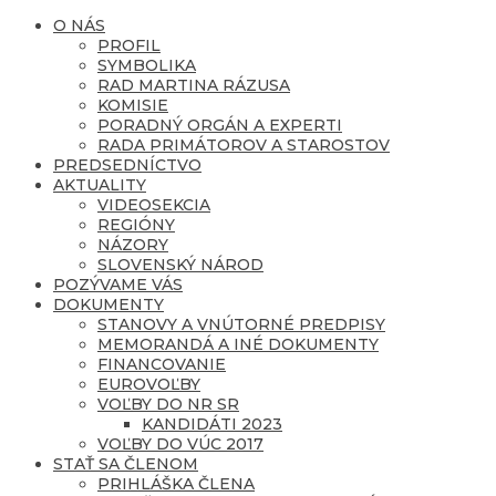
O NÁS
PROFIL
SYMBOLIKA
RAD MARTINA RÁZUSA
KOMISIE
PORADNÝ ORGÁN A EXPERTI
RADA PRIMÁTOROV A STAROSTOV
PREDSEDNÍCTVO
AKTUALITY
VIDEOSEKCIA
REGIÓNY
NÁZORY
SLOVENSKÝ NÁROD
POZÝVAME VÁS
DOKUMENTY
STANOVY A VNÚTORNÉ PREDPISY
MEMORANDÁ A INÉ DOKUMENTY
FINANCOVANIE
EUROVOĽBY
VOĽBY DO NR SR
KANDIDÁTI 2023
VOĽBY DO VÚC 2017
STAŤ SA ČLENOM
PRIHLÁŠKA ČLENA