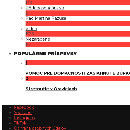
143
Pôdohospodárstvo
2
Rad Martina Rázusa
7
Video
1533
Nezaradené
16
POPULÁRNE PRÍSPEVKY
1
POMOC PRE DOMÁCNOSTI ZASIAHNUTÉ BÚRK
2
Stretnutie v Oraviciach
Facebook
YouTube
Instagram
TikTok
Ochrana osobných údajov