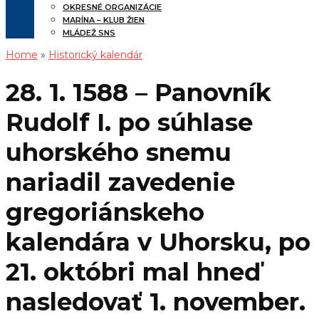
OKRESNÉ ORGANIZÁCIE
MARÍNA – KLUB ŽIEN
MLÁDEŽ SNS
Home
»
Historický kalendár
28. 1. 1588 – Panovník
Rudolf I. po súhlase
uhorského snemu
nariadil zavedenie
gregoriánskeho
kalendára v Uhorsku, po
21. októbri mal hneď
nasledovať 1. november.