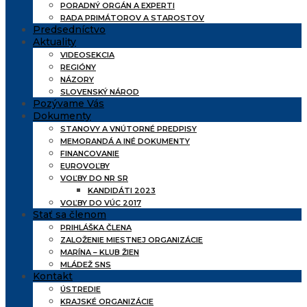
PORADNÝ ORGÁN A EXPERTI
RADA PRIMÁTOROV A STAROSTOV
Predsedníctvo
Aktuality
VIDEOSEKCIA
REGIÓNY
NÁZORY
SLOVENSKÝ NÁROD
Pozývame Vás
Dokumenty
STANOVY A VNÚTORNÉ PREDPISY
MEMORANDÁ A INÉ DOKUMENTY
FINANCOVANIE
EUROVOĽBY
VOĽBY DO NR SR
KANDIDÁTI 2023
VOĽBY DO VÚC 2017
Stať sa členom
PRIHLÁŠKA ČLENA
ZALOŽENIE MIESTNEJ ORGANIZÁCIE
MARÍNA – KLUB ŽIEN
MLÁDEŽ SNS
Kontakt
ÚSTREDIE
KRAJSKÉ ORGANIZÁCIE