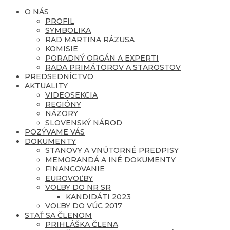
O NÁS
PROFIL
SYMBOLIKA
RAD MARTINA RÁZUSA
KOMISIE
PORADNÝ ORGÁN A EXPERTI
RADA PRIMÁTOROV A STAROSTOV
PREDSEDNÍCTVO
AKTUALITY
VIDEOSEKCIA
REGIÓNY
NÁZORY
SLOVENSKÝ NÁROD
POZÝVAME VÁS
DOKUMENTY
STANOVY A VNÚTORNÉ PREDPISY
MEMORANDÁ A INÉ DOKUMENTY
FINANCOVANIE
EUROVOĽBY
VOĽBY DO NR SR
KANDIDÁTI 2023
VOĽBY DO VÚC 2017
STAŤ SA ČLENOM
PRIHLÁŠKA ČLENA