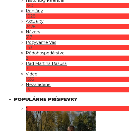
Historický kalendár
750
Regióny
1028
Aktuality
2426
Názory
517
Pozývame Vás
143
Pôdohospodárstvo
2
Rad Martina Rázusa
7
Video
1533
Nezaradené
16
POPULÁRNE PRÍSPEVKY
1