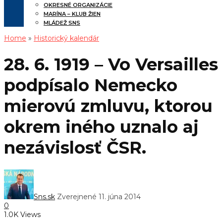
OKRESNÉ ORGANIZÁCIE
MARÍNA – KLUB ŽIEN
MLÁDEŽ SNS
Home
»
Historický kalendár
28. 6. 1919 – Vo Versailles
podpísalo Nemecko
mierovú zmluvu, ktorou
okrem iného uznalo aj
nezávislosť ČSR.
Sns.sk
Zverejnené 11. júna 2014
0
1.0K Views