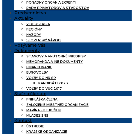
PORADNÝ ORGÁN A EXPERTI
RADA PRIMÁTOROV A STAROSTOV
Predsedníctvo
Aktuality
VIDEOSEKCIA
REGIÓNY
NÁZORY
SLOVENSKÝ NÁROD
Pozývame Vás
Dokumenty
STANOVY A VNÚTORNÉ PREDPISY
MEMORANDÁ A INÉ DOKUMENTY
FINANCOVANIE
EUROVOĽBY
VOĽBY DO NR SR
KANDIDÁTI 2023
VOĽBY DO VÚC 2017
Stať sa členom
PRIHLÁŠKA ČLENA
ZALOŽENIE MIESTNEJ ORGANIZÁCIE
MARÍNA – KLUB ŽIEN
MLÁDEŽ SNS
Kontakt
ÚSTREDIE
KRAJSKÉ ORGANIZÁCIE