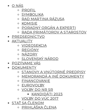
O NÁS
PROFIL
SYMBOLIKA
RAD MARTINA RÁZUSA
KOMISIE
PORADNÝ ORGÁN A EXPERTI
RADA PRIMÁTOROV A STAROSTOV
PREDSEDNÍCTVO
AKTUALITY
VIDEOSEKCIA
REGIÓNY
NÁZORY
SLOVENSKÝ NÁROD
POZÝVAME VÁS
DOKUMENTY
STANOVY A VNÚTORNÉ PREDPISY
MEMORANDÁ A INÉ DOKUMENTY
FINANCOVANIE
EUROVOĽBY
VOĽBY DO NR SR
KANDIDÁTI 2023
VOĽBY DO VÚC 2017
STAŤ SA ČLENOM
PRIHLÁŠKA ČLENA