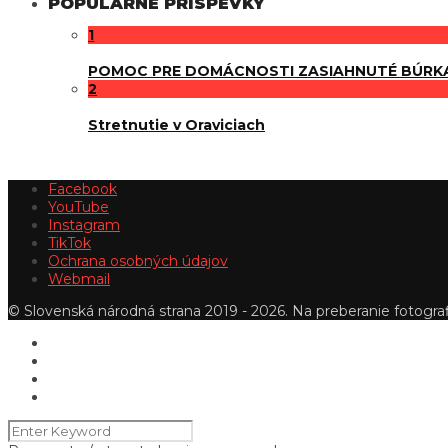
POPULÁRNE PRÍSPEVKY
1
POMOC PRE DOMÁCNOSTI ZASIAHNUTÉ BÚRK
2
Stretnutie v Oraviciach
Facebook
YouTube
Instagram
TikTok
Ochrana osobných údajov
Webmail
© Slovenská národná strana 2019 - 2026. Na preberanie fotografi