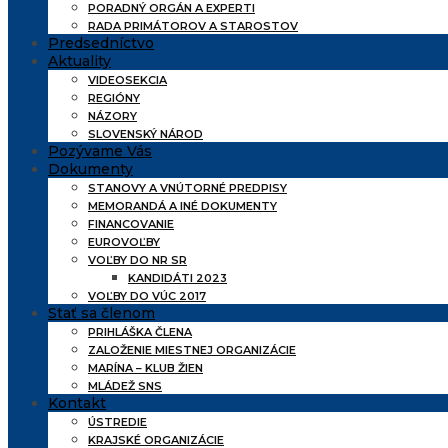
PORADNÝ ORGÁN A EXPERTI
RADA PRIMÁTOROV A STAROSTOV
Predsedníctvo
Aktuality
VIDEOSEKCIA
REGIÓNY
NÁZORY
SLOVENSKÝ NÁROD
Pozývame Vás
Dokumenty
STANOVY A VNÚTORNÉ PREDPISY
MEMORANDÁ A INÉ DOKUMENTY
FINANCOVANIE
EUROVOĽBY
VOĽBY DO NR SR
KANDIDÁTI 2023
VOĽBY DO VÚC 2017
Stať sa členom
PRIHLÁŠKA ČLENA
ZALOŽENIE MIESTNEJ ORGANIZÁCIE
MARÍNA – KLUB ŽIEN
MLÁDEŽ SNS
Kontakt
ÚSTREDIE
KRAJSKÉ ORGANIZÁCIE