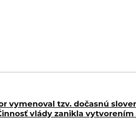
bor vymenoval tzv. dočasnú sloven
nosť vlády zanikla vytvorením 