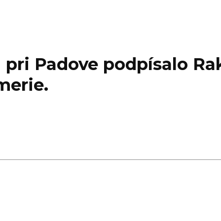
usti pri Padove podpísalo 
erie.