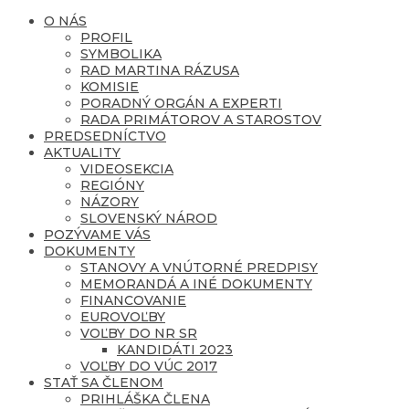
O NÁS
PROFIL
SYMBOLIKA
RAD MARTINA RÁZUSA
KOMISIE
PORADNÝ ORGÁN A EXPERTI
RADA PRIMÁTOROV A STAROSTOV
PREDSEDNÍCTVO
AKTUALITY
VIDEOSEKCIA
REGIÓNY
NÁZORY
SLOVENSKÝ NÁROD
POZÝVAME VÁS
DOKUMENTY
STANOVY A VNÚTORNÉ PREDPISY
MEMORANDÁ A INÉ DOKUMENTY
FINANCOVANIE
EUROVOĽBY
VOĽBY DO NR SR
KANDIDÁTI 2023
VOĽBY DO VÚC 2017
STAŤ SA ČLENOM
PRIHLÁŠKA ČLENA