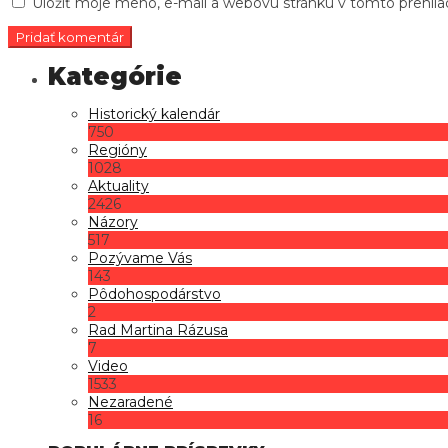
Uložiť moje meno, e-mail a webovú stránku v tomto prehli
Historický kalendár
750
Regióny
1028
Aktuality
2426
Názory
517
Pozývame Vás
143
Pôdohospodárstvo
2
Rad Martina Rázusa
7
Video
1533
Nezaradené
16