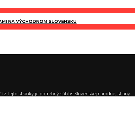
AMI NA VÝCHODNOM SLOVENSKU
í z tejto stránky je potrebný súhlas Slovenskej národnej strany.