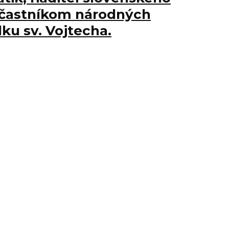
účastníkom národných
ku sv. Vojtecha.