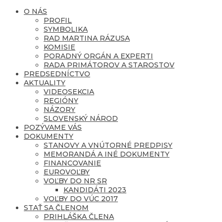
O NÁS
PROFIL
SYMBOLIKA
RAD MARTINA RÁZUSA
KOMISIE
PORADNÝ ORGÁN A EXPERTI
RADA PRIMÁTOROV A STAROSTOV
PREDSEDNÍCTVO
AKTUALITY
VIDEOSEKCIA
REGIÓNY
NÁZORY
SLOVENSKÝ NÁROD
POZÝVAME VÁS
DOKUMENTY
STANOVY A VNÚTORNÉ PREDPISY
MEMORANDÁ A INÉ DOKUMENTY
FINANCOVANIE
EUROVOĽBY
VOĽBY DO NR SR
KANDIDÁTI 2023
VOĽBY DO VÚC 2017
STAŤ SA ČLENOM
PRIHLÁŠKA ČLENA