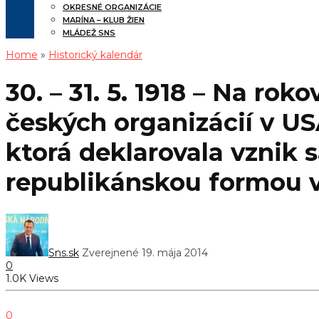
OKRESNÉ ORGANIZÁCIE
MARÍNA – KLUB ŽIEN
MLÁDEŽ SNS
Home
»
Historický kalendár
30. – 31. 5. 1918 – Na ro
českých organizácií v US
ktorá deklarovala vznik
republikánskou formou v
Sns.sk
Zverejnené 19. mája 2014
0
1.0K Views
0