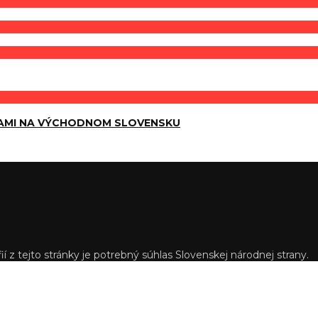
AMI NA VÝCHODNOM SLOVENSKU
í z tejto stránky je potrebný súhlas Slovenskej národnej strany.