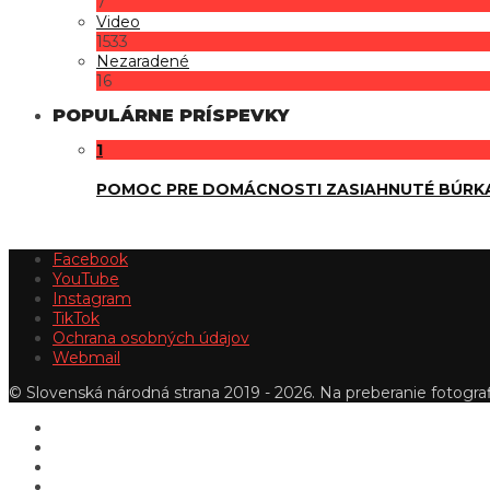
7
Video
1533
Nezaradené
16
POPULÁRNE PRÍSPEVKY
1
POMOC PRE DOMÁCNOSTI ZASIAHNUTÉ BÚRK
Facebook
YouTube
Instagram
TikTok
Ochrana osobných údajov
Webmail
© Slovenská národná strana 2019 - 2026. Na preberanie fotografi