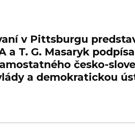
kovaní v Pittsburgu predsta
A a T. G. Masaryk podpísa
 samostatného česko-slov
lády a demokratickou ús