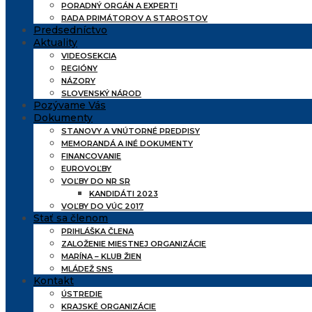
PORADNÝ ORGÁN A EXPERTI
RADA PRIMÁTOROV A STAROSTOV
Predsedníctvo
Aktuality
VIDEOSEKCIA
REGIÓNY
NÁZORY
SLOVENSKÝ NÁROD
Pozývame Vás
Dokumenty
STANOVY A VNÚTORNÉ PREDPISY
MEMORANDÁ A INÉ DOKUMENTY
FINANCOVANIE
EUROVOĽBY
VOĽBY DO NR SR
KANDIDÁTI 2023
VOĽBY DO VÚC 2017
Stať sa členom
PRIHLÁŠKA ČLENA
ZALOŽENIE MIESTNEJ ORGANIZÁCIE
MARÍNA – KLUB ŽIEN
MLÁDEŽ SNS
Kontakt
ÚSTREDIE
KRAJSKÉ ORGANIZÁCIE