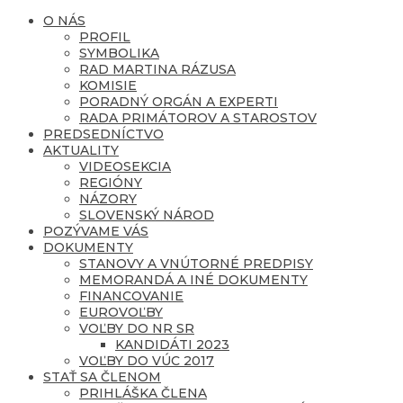
O NÁS
PROFIL
SYMBOLIKA
RAD MARTINA RÁZUSA
KOMISIE
PORADNÝ ORGÁN A EXPERTI
RADA PRIMÁTOROV A STAROSTOV
PREDSEDNÍCTVO
AKTUALITY
VIDEOSEKCIA
REGIÓNY
NÁZORY
SLOVENSKÝ NÁROD
POZÝVAME VÁS
DOKUMENTY
STANOVY A VNÚTORNÉ PREDPISY
MEMORANDÁ A INÉ DOKUMENTY
FINANCOVANIE
EUROVOĽBY
VOĽBY DO NR SR
KANDIDÁTI 2023
VOĽBY DO VÚC 2017
STAŤ SA ČLENOM
PRIHLÁŠKA ČLENA