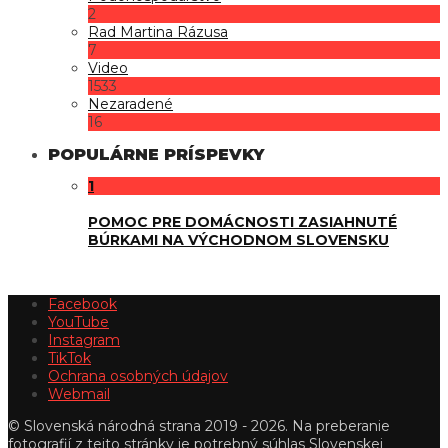
2
Rad Martina Rázusa
7
Video
1533
Nezaradené
16
POPULÁRNE PRÍSPEVKY
1
POMOC PRE DOMÁCNOSTI ZASIAHNUTÉ
BÚRKAMI NA VÝCHODNOM SLOVENSKU
Facebook
YouTube
Instagram
TikTok
Ochrana osobných údajov
Webmail
© Slovenská národná strana 2019 - 2026. Na preberanie
fotografií z tejto stránky je potrebný súhlas Slovenskej