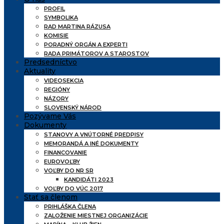
PROFIL
SYMBOLIKA
RAD MARTINA RÁZUSA
KOMISIE
PORADNÝ ORGÁN A EXPERTI
RADA PRIMÁTOROV A STAROSTOV
Predsedníctvo
Aktuality
VIDEOSEKCIA
REGIÓNY
NÁZORY
SLOVENSKÝ NÁROD
Pozývame Vás
Dokumenty
STANOVY A VNÚTORNÉ PREDPISY
MEMORANDÁ A INÉ DOKUMENTY
FINANCOVANIE
EUROVOĽBY
VOĽBY DO NR SR
KANDIDÁTI 2023
VOĽBY DO VÚC 2017
Stať sa členom
PRIHLÁŠKA ČLENA
ZALOŽENIE MIESTNEJ ORGANIZÁCIE