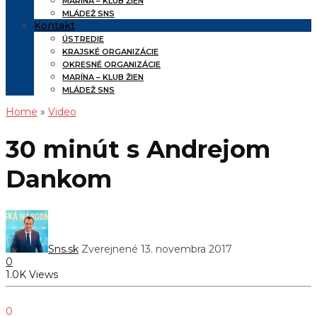
MARÍNA – KLUB ŽIEN
MLÁDEŽ SNS
Kontakt
ÚSTREDIE
KRAJSKÉ ORGANIZÁCIE
OKRESNÉ ORGANIZÁCIE
MARÍNA – KLUB ŽIEN
MLÁDEŽ SNS
Home
»
Video
30 minút s Andrejom
Dankom
Sns.sk
Zverejnené 13. novembra 2017
0
1.0K Views
0