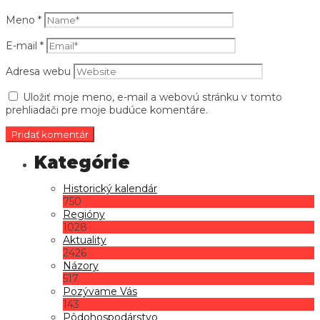
Meno
*
E-mail
*
Adresa webu
Uložiť moje meno, e-mail a webovú stránku v tomto
prehliadači pre moje budúce komentáre.
Historický kalendár
750
Regióny
1028
Aktuality
2426
Názory
517
Pozývame Vás
143
Pôdohospodárstvo