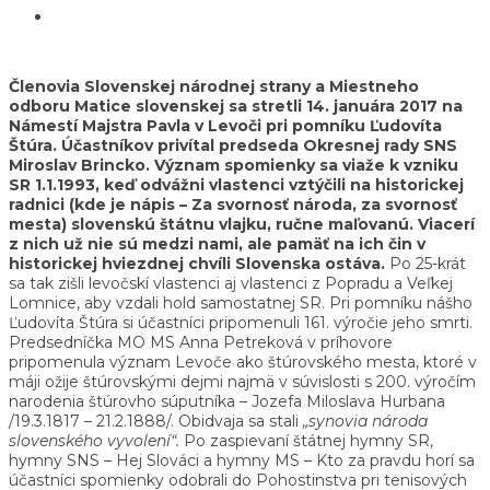
Členovia Slovenskej národnej strany a Miestneho
odboru Matice slovenskej sa stretli 14. januára 2017 na
Námestí Majstra Pavla v Levoči pri pomníku Ľudovíta
Štúra. Účastníkov privítal predseda Okresnej rady SNS
Miroslav Brincko. Význam spomienky sa viaže k vzniku
SR 1.1.1993, keď odvážni vlastenci vztýčili na historickej
radnici (kde je nápis – Za svornosť národa, za svornosť
mesta) slovenskú štátnu vlajku, ručne maľovanú. Viacerí
z nich už nie sú medzi nami, ale pamäť na ich čin v
historickej hviezdnej chvíli Slovenska ostáva.
Po 25-krát
sa tak zišli levočskí vlastenci aj vlastenci z Popradu a Veľkej
Lomnice, aby vzdali hold samostatnej SR. Pri pomníku nášho
Ľudovíta Štúra si účastníci pripomenuli 161. výročie jeho smrti.
Predsedníčka MO MS Anna Petreková v príhovore
pripomenula význam Levoče ako štúrovského mesta, ktoré v
máji ožije štúrovskými dejmi najmä v súvislosti s 200. výročím
narodenia štúrovho súputníka – Jozefa Miloslava Hurbana
/19.3.1817 – 21.2.1888/. Obidvaja sa stali
„synovia národa
slovenského vyvolení“.
Po zaspievaní štátnej hymny SR,
hymny SNS – Hej Slováci a hymny MS – Kto za pravdu horí sa
účastníci spomienky odobrali do Pohostinstva pri tenisových