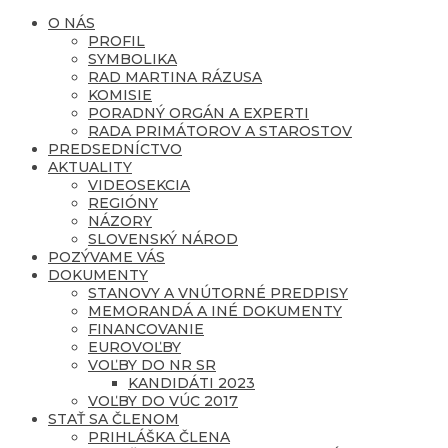
O NÁS
PROFIL
SYMBOLIKA
RAD MARTINA RÁZUSA
KOMISIE
PORADNÝ ORGÁN A EXPERTI
RADA PRIMÁTOROV A STAROSTOV
PREDSEDNÍCTVO
AKTUALITY
VIDEOSEKCIA
REGIÓNY
NÁZORY
SLOVENSKÝ NÁROD
POZÝVAME VÁS
DOKUMENTY
STANOVY A VNÚTORNÉ PREDPISY
MEMORANDÁ A INÉ DOKUMENTY
FINANCOVANIE
EUROVOĽBY
VOĽBY DO NR SR
KANDIDÁTI 2023
VOĽBY DO VÚC 2017
STAŤ SA ČLENOM
PRIHLÁŠKA ČLENA