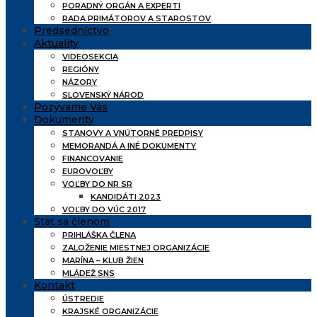
PORADNÝ ORGÁN A EXPERTI
RADA PRIMÁTOROV A STAROSTOV
Predsedníctvo
Aktuality
VIDEOSEKCIA
REGIÓNY
NÁZORY
SLOVENSKÝ NÁROD
Pozývame Vás
Dokumenty
STANOVY A VNÚTORNÉ PREDPISY
MEMORANDÁ A INÉ DOKUMENTY
FINANCOVANIE
EUROVOĽBY
VOĽBY DO NR SR
KANDIDÁTI 2023
VOĽBY DO VÚC 2017
Stať sa členom
PRIHLÁŠKA ČLENA
ZALOŽENIE MIESTNEJ ORGANIZÁCIE
MARÍNA – KLUB ŽIEN
MLÁDEŽ SNS
Kontakt
ÚSTREDIE
KRAJSKÉ ORGANIZÁCIE