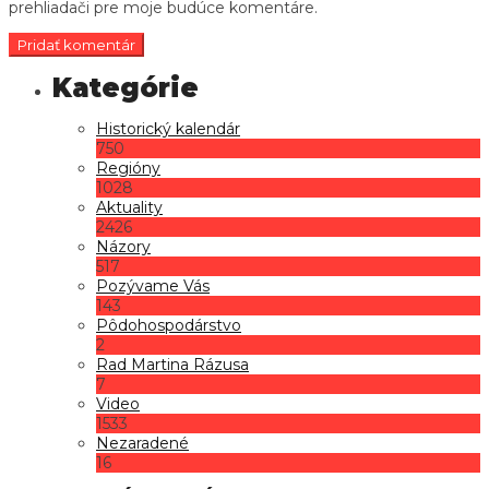
prehliadači pre moje budúce komentáre.
Historický kalendár
750
Regióny
1028
Aktuality
2426
Názory
517
Pozývame Vás
143
Pôdohospodárstvo
2
Rad Martina Rázusa
7
Video
1533
Nezaradené
16