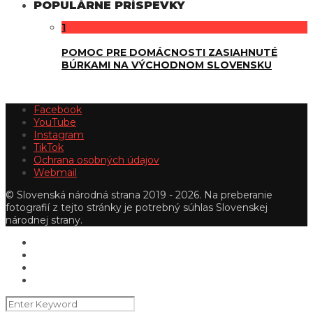
POPULÁRNE PRÍSPEVKY
1
POMOC PRE DOMÁCNOSTI ZASIAHNUTÉ
BÚRKAMI NA VÝCHODNOM SLOVENSKU
Facebook
YouTube
Instagram
TikTok
Ochrana osobných údajov
Webmail
© Slovenská národná strana 2019 - 2026. Na preberanie
fotografií z tejto stránky je potrebný súhlas Slovenskej
národnej strany.