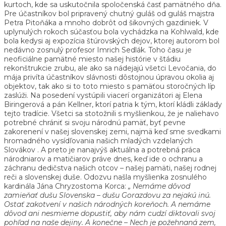
kurtoch, kde sa uskutočnila spoločenská časť pamätného dňa.
Pre účastníkov bol pripravený chutný guláš od guláš majstra
Petra Pitoňáka a mnoho dobrôt od šikovných gazdiniek. V
uplynulých rokoch súčasťou bola vychádzka na Kohlwald, kde
bola kedysi aj expozícia štúrovských dejov, ktorej autorom bol
nedávno zosnulý profesor Imrich Sedlák. Toho času je
neoficiálne pamätné miesto našej histórie v štádiu
rekonštrukcie zrubu, ale ako sa nádejajú všetci Levočania, do
mája privíta účastníkov slávnosti dôstojnou úpravou okolia aj
objektov, tak ako si to toto miesto s pamäťou storočných líp
zaslúži. Na posedení vystúpili viacerí organizátori aj Elena
Biringerová a pán Kellner, ktorí patria k tým, ktorí kládli základy
tejto tradície. Všetci sa stotožnili s myšlienkou, že je naliehavo
potrebné chrániť si svoju národnú pamäť, byť pevne
zakorenení v našej slovenskej zemi, najmä keď sme svedkami
hromadného vysídľovania našich mladých vzdelaných
Slovákov . A preto je nanajvýš aktuálna a potrebná práca
národniarov a matičiarov práve dnes, keď ide o ochranu a
záchranu dedičstva našich otcov – našej pamäti, našej rodnej
reči a slovenskej duše. Odozvu našla myšlienka zosnulého
kardinála Jána Chryzostoma Korca:
„ Nemáme dôvod
zamieňať dušu Slovenska – dušu Gorazdovu za nejakú inú.
Ostať zakotvení v našich národných koreňoch. A nemáme
dôvod ani nesmieme dopustiť, aby nám cudzí diktovali svoj
pohľad na naše dejiny. A konečne – Nech je požehnaná zem,