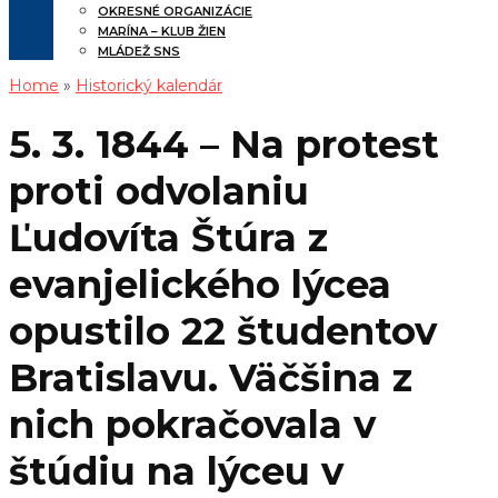
OKRESNÉ ORGANIZÁCIE
MARÍNA – KLUB ŽIEN
MLÁDEŽ SNS
Home
»
Historický kalendár
5. 3. 1844 – Na protest
proti odvolaniu
Ľudovíta Štúra z
evanjelického lýcea
opustilo 22 študentov
Bratislavu. Väčšina z
nich pokračovala v
štúdiu na lýceu v