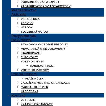
PORADNÝ ORGÁN A EXPERTI
RADA PRIMÁTOROV A STAROSTOV
Predsedníctvo
Aktuality
VIDEOSEKCIA
REGIÓNY
NÁZORY
SLOVENSKÝ NÁROD
Pozývame Vás
Dokumenty
STANOVY A VNÚTORNÉ PREDPISY
MEMORANDÁ A INÉ DOKUMENTY
FINANCOVANIE
EUROVOĽBY
VOĽBY DO NR SR
KANDIDÁTI 2023
VOĽBY DO VÚC 2017
Stať sa členom
PRIHLÁŠKA ČLENA
ZALOŽENIE MIESTNEJ ORGANIZÁCIE
MARÍNA – KLUB ŽIEN
MLÁDEŽ SNS
Kontakt
ÚSTREDIE
KRAJSKÉ ORGANIZÁCIE