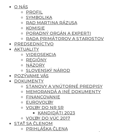
O NÁS
PROFIL
SYMBOLIKA
RAD MARTINA RÁZUSA
KOMISIE
PORADNÝ ORGÁN A EXPERTI
RADA PRIMÁTOROV A STAROSTOV
PREDSEDNÍCTVO
AKTUALITY
VIDEOSEKCIA
REGIÓNY
NÁZORY
SLOVENSKÝ NÁROD
POZÝVAME VÁS
DOKUMENTY
STANOVY A VNÚTORNÉ PREDPISY
MEMORANDÁ A INÉ DOKUMENTY
FINANCOVANIE
EUROVOĽBY
VOĽBY DO NR SR
KANDIDÁTI 2023
VOĽBY DO VÚC 2017
STAŤ SA ČLENOM
PRIHLÁŠKA ČLENA