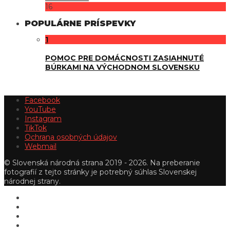
16
POPULÁRNE PRÍSPEVKY
1
POMOC PRE DOMÁCNOSTI ZASIAHNUTÉ
BÚRKAMI NA VÝCHODNOM SLOVENSKU
Facebook
YouTube
Instagram
TikTok
Ochrana osobných údajov
Webmail
© Slovenská národná strana 2019 - 2026. Na preberanie
fotografií z tejto stránky je potrebný súhlas Slovenskej
národnej strany.