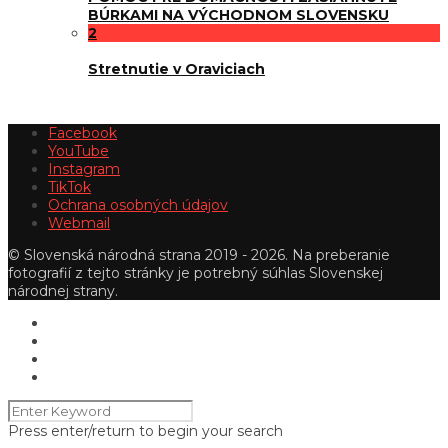
BÚRKAMI NA VÝCHODNOM SLOVENSKU
2
Stretnutie v Oraviciach
Facebook
YouTube
Instagram
TikTok
Ochrana osobných údajov
Webmail
© Slovenská národná strana 2019 - 2026. Na preberanie
fotografií z tejto stránky je potrebný súhlas Slovenskej
národnej strany.
Press enter/return to begin your search