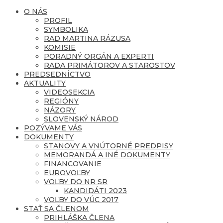
O NÁS
PROFIL
SYMBOLIKA
RAD MARTINA RÁZUSA
KOMISIE
PORADNÝ ORGÁN A EXPERTI
RADA PRIMÁTOROV A STAROSTOV
PREDSEDNÍCTVO
AKTUALITY
VIDEOSEKCIA
REGIÓNY
NÁZORY
SLOVENSKÝ NÁROD
POZÝVAME VÁS
DOKUMENTY
STANOVY A VNÚTORNÉ PREDPISY
MEMORANDÁ A INÉ DOKUMENTY
FINANCOVANIE
EUROVOĽBY
VOĽBY DO NR SR
KANDIDÁTI 2023
VOĽBY DO VÚC 2017
STAŤ SA ČLENOM
PRIHLÁŠKA ČLENA