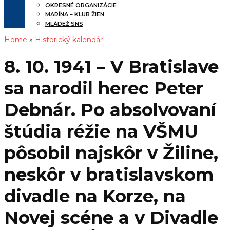
OKRESNÉ ORGANIZÁCIE
MARÍNA – KLUB ŽIEN
MLÁDEŽ SNS
Home
»
Historický kalendár
8. 10. 1941 – V Bratislave
sa narodil herec Peter
Debnár. Po absolvovaní
štúdia réžie na VŠMU
pôsobil najskôr v Žiline,
neskôr v bratislavskom
divadle na Korze, na
Novej scéne a v Divadle