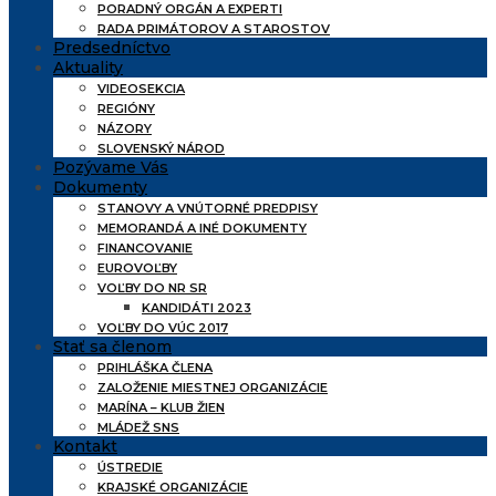
PORADNÝ ORGÁN A EXPERTI
RADA PRIMÁTOROV A STAROSTOV
Predsedníctvo
Aktuality
VIDEOSEKCIA
REGIÓNY
NÁZORY
SLOVENSKÝ NÁROD
Pozývame Vás
Dokumenty
STANOVY A VNÚTORNÉ PREDPISY
MEMORANDÁ A INÉ DOKUMENTY
FINANCOVANIE
EUROVOĽBY
VOĽBY DO NR SR
KANDIDÁTI 2023
VOĽBY DO VÚC 2017
Stať sa členom
PRIHLÁŠKA ČLENA
ZALOŽENIE MIESTNEJ ORGANIZÁCIE
MARÍNA – KLUB ŽIEN
MLÁDEŽ SNS
Kontakt
ÚSTREDIE
KRAJSKÉ ORGANIZÁCIE