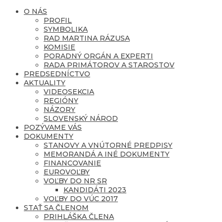
O NÁS
PROFIL
SYMBOLIKA
RAD MARTINA RÁZUSA
KOMISIE
PORADNÝ ORGÁN A EXPERTI
RADA PRIMÁTOROV A STAROSTOV
PREDSEDNÍCTVO
AKTUALITY
VIDEOSEKCIA
REGIÓNY
NÁZORY
SLOVENSKÝ NÁROD
POZÝVAME VÁS
DOKUMENTY
STANOVY A VNÚTORNÉ PREDPISY
MEMORANDÁ A INÉ DOKUMENTY
FINANCOVANIE
EUROVOĽBY
VOĽBY DO NR SR
KANDIDÁTI 2023
VOĽBY DO VÚC 2017
STAŤ SA ČLENOM
PRIHLÁŠKA ČLENA