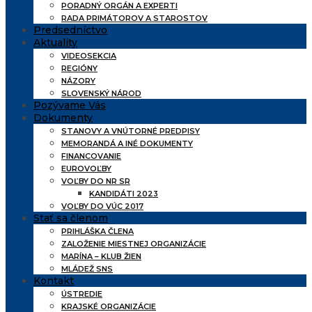
PORADNÝ ORGÁN A EXPERTI
RADA PRIMÁTOROV A STAROSTOV
Predsedníctvo
Aktuality
VIDEOSEKCIA
REGIÓNY
NÁZORY
SLOVENSKÝ NÁROD
Pozývame Vás
Dokumenty
STANOVY A VNÚTORNÉ PREDPISY
MEMORANDÁ A INÉ DOKUMENTY
FINANCOVANIE
EUROVOĽBY
VOĽBY DO NR SR
KANDIDÁTI 2023
VOĽBY DO VÚC 2017
Stať sa členom
PRIHLÁŠKA ČLENA
ZALOŽENIE MIESTNEJ ORGANIZÁCIE
MARÍNA – KLUB ŽIEN
MLÁDEŽ SNS
Kontakt
ÚSTREDIE
KRAJSKÉ ORGANIZÁCIE