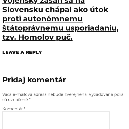
Vojenský zásah sa na
Slovensku chápal ako útok
proti autonómnemu
štátoprávnemu usporiadaniu,
tzv. Homolov puč.
LEAVE A REPLY
Pridaj komentár
Vaša e-mailová adresa nebude zverejnená.
Vyžadované polia
sú označené
*
Komentár
*