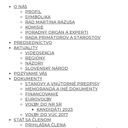
O NÁS
PROFIL
SYMBOLIKA
RAD MARTINA RÁZUSA
KOMISIE
PORADNÝ ORGÁN A EXPERTI
RADA PRIMÁTOROV A STAROSTOV
PREDSEDNÍCTVO
AKTUALITY
VIDEOSEKCIA
REGIÓNY
NÁZORY
SLOVENSKÝ NÁROD
POZÝVAME VÁS
DOKUMENTY
STANOVY A VNÚTORNÉ PREDPISY
MEMORANDÁ A INÉ DOKUMENTY
FINANCOVANIE
EUROVOĽBY
VOĽBY DO NR SR
KANDIDÁTI 2023
VOĽBY DO VÚC 2017
STAŤ SA ČLENOM
PRIHLÁŠKA ČLENA