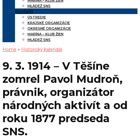
MARÍNA – KLUB ŽIEN
MLÁDEŽ SNS
Kontakt
ÚSTREDIE
KRAJSKÉ ORGANIZÁCIE
OKRESNÉ ORGANIZÁCIE
MARÍNA – KLUB ŽIEN
MLÁDEŽ SNS
Home
»
Historický kalendár
9. 3. 1914 – V Těšíne
zomrel Pavol Mudroň,
právnik, organizátor
národných aktivít a od
roku 1877 predseda
SNS.