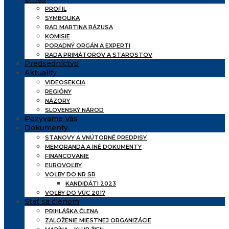
PROFIL
SYMBOLIKA
RAD MARTINA RÁZUSA
KOMISIE
PORADNÝ ORGÁN A EXPERTI
RADA PRIMÁTOROV A STAROSTOV
Predsedníctvo
Aktuality
VIDEOSEKCIA
REGIÓNY
NÁZORY
SLOVENSKÝ NÁROD
Pozývame Vás
Dokumenty
STANOVY A VNÚTORNÉ PREDPISY
MEMORANDÁ A INÉ DOKUMENTY
FINANCOVANIE
EUROVOĽBY
VOĽBY DO NR SR
KANDIDÁTI 2023
VOĽBY DO VÚC 2017
Stať sa členom
PRIHLÁŠKA ČLENA
ZALOŽENIE MIESTNEJ ORGANIZÁCIE