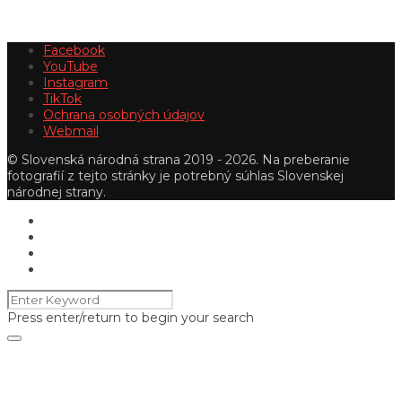
Facebook
YouTube
Instagram
TikTok
Ochrana osobných údajov
Webmail
© Slovenská národná strana 2019 - 2026. Na preberanie
fotografií z tejto stránky je potrebný súhlas Slovenskej
národnej strany.
Press enter/return to begin your search