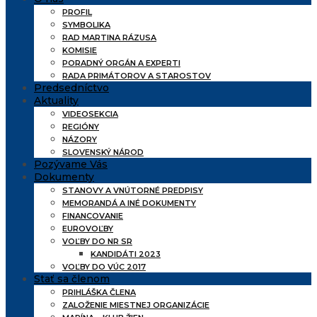
PROFIL
SYMBOLIKA
RAD MARTINA RÁZUSA
KOMISIE
PORADNÝ ORGÁN A EXPERTI
RADA PRIMÁTOROV A STAROSTOV
Predsedníctvo
Aktuality
VIDEOSEKCIA
REGIÓNY
NÁZORY
SLOVENSKÝ NÁROD
Pozývame Vás
Dokumenty
STANOVY A VNÚTORNÉ PREDPISY
MEMORANDÁ A INÉ DOKUMENTY
FINANCOVANIE
EUROVOĽBY
VOĽBY DO NR SR
KANDIDÁTI 2023
VOĽBY DO VÚC 2017
Stať sa členom
PRIHLÁŠKA ČLENA
ZALOŽENIE MIESTNEJ ORGANIZÁCIE