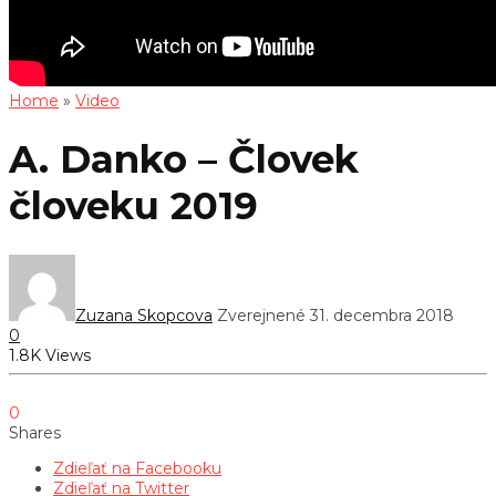
Home
»
Video
A. Danko – Človek
človeku 2019
Zuzana Skopcova
Zverejnené 31. decembra 2018
0
1.8K Views
0
Shares
Zdieľať na Facebooku
Zdieľať na Twitter