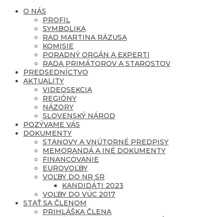
O NÁS
PROFIL
SYMBOLIKA
RAD MARTINA RÁZUSA
KOMISIE
PORADNÝ ORGÁN A EXPERTI
RADA PRIMÁTOROV A STAROSTOV
PREDSEDNÍCTVO
AKTUALITY
VIDEOSEKCIA
REGIÓNY
NÁZORY
SLOVENSKÝ NÁROD
POZÝVAME VÁS
DOKUMENTY
STANOVY A VNÚTORNÉ PREDPISY
MEMORANDÁ A INÉ DOKUMENTY
FINANCOVANIE
EUROVOĽBY
VOĽBY DO NR SR
KANDIDÁTI 2023
VOĽBY DO VÚC 2017
STAŤ SA ČLENOM
PRIHLÁŠKA ČLENA