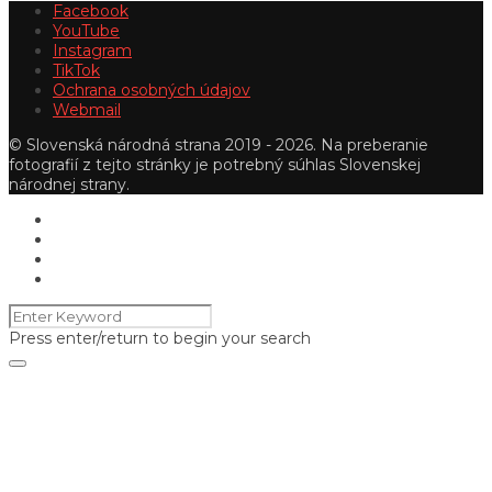
Facebook
YouTube
Instagram
TikTok
Ochrana osobných údajov
Webmail
© Slovenská národná strana 2019 - 2026. Na preberanie
fotografií z tejto stránky je potrebný súhlas Slovenskej
národnej strany.
Press enter/return to begin your search