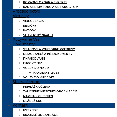
PORADNÝ ORGÁN A EXPERTI
RADA PRIMÁTOROV A STAROSTOV
Predsedníctvo
Aktuality
VIDEOSEKCIA
REGIÓNY
NÁZORY
SLOVENSKÝ NÁROD
Pozývame Vás
Dokumenty
STANOVY A VNÚTORNÉ PREDPISY
MEMORANDÁ A INÉ DOKUMENTY
FINANCOVANIE
EUROVOĽBY
VOĽBY DO NR SR
KANDIDÁTI 2023
VOĽBY DO VÚC 2017
Stať sa členom
PRIHLÁŠKA ČLENA
ZALOŽENIE MIESTNEJ ORGANIZÁCIE
MARÍNA – KLUB ŽIEN
MLÁDEŽ SNS
Kontakt
ÚSTREDIE
KRAJSKÉ ORGANIZÁCIE