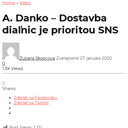
Home
»
Video
A. Danko – Dostavba
diaľnic je prioritou SNS
Zuzana Skopcova
Zverejnené 27. januára 2020
0
1.3K Views
0
Shares
Zdieľať na Facebooku
Zdieľať na Twitter
Post Views:
1 311