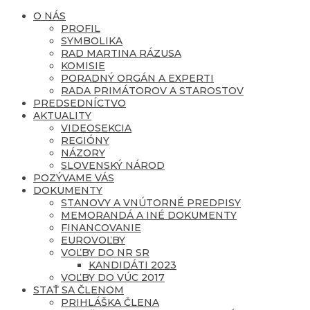
O NÁS
PROFIL
SYMBOLIKA
RAD MARTINA RÁZUSA
KOMISIE
PORADNÝ ORGÁN A EXPERTI
RADA PRIMÁTOROV A STAROSTOV
PREDSEDNÍCTVO
AKTUALITY
VIDEOSEKCIA
REGIÓNY
NÁZORY
SLOVENSKÝ NÁROD
POZÝVAME VÁS
DOKUMENTY
STANOVY A VNÚTORNÉ PREDPISY
MEMORANDÁ A INÉ DOKUMENTY
FINANCOVANIE
EUROVOĽBY
VOĽBY DO NR SR
KANDIDÁTI 2023
VOĽBY DO VÚC 2017
STAŤ SA ČLENOM
PRIHLÁŠKA ČLENA