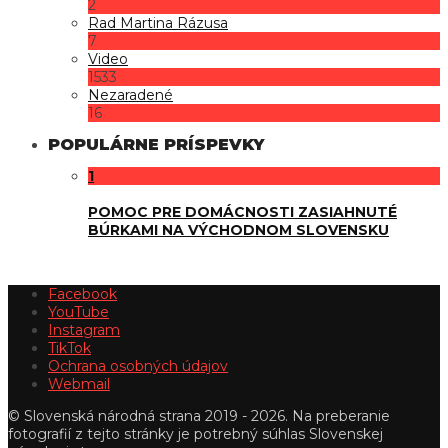
2
Rad Martina Rázusa
7
Video
1533
Nezaradené
16
POPULÁRNE PRÍSPEVKY
1
POMOC PRE DOMÁCNOSTI ZASIAHNUTÉ
BÚRKAMI NA VÝCHODNOM SLOVENSKU
Facebook
YouTube
Instagram
TikTok
Ochrana osobných údajov
Webmail
© Slovenská národná strana 2019 - 2026. Na preberanie
fotografií z tejto stránky je potrebný súhlas Slovenskej