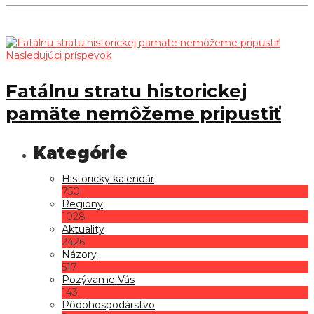
Nasledujúci príspevok
Fatálnu stratu historickej
pamäte nemôžeme pripustiť
Historický kalendár
750
Regióny
1028
Aktuality
2426
Názory
517
Pozývame Vás
143
Pôdohospodárstvo