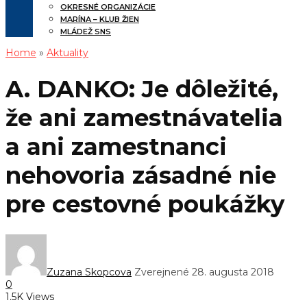
OKRESNÉ ORGANIZÁCIE
MARÍNA – KLUB ŽIEN
MLÁDEŽ SNS
Home
»
Aktuality
A. DANKO: Je dôležité,
že ani zamestnávatelia
a ani zamestnanci
nehovoria zásadné nie
pre cestovné poukážky
Zuzana Skopcova
Zverejnené 28. augusta 2018
0
1.5K Views