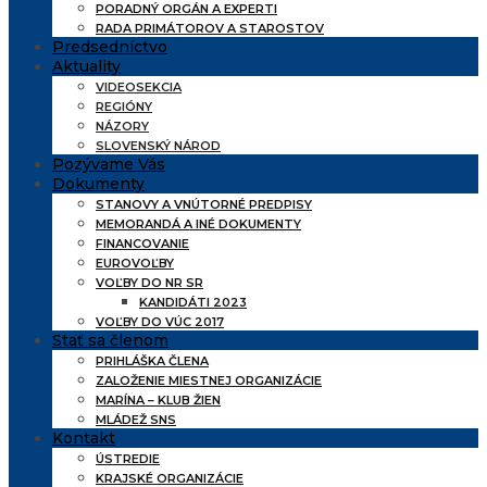
PORADNÝ ORGÁN A EXPERTI
RADA PRIMÁTOROV A STAROSTOV
Predsedníctvo
Aktuality
VIDEOSEKCIA
REGIÓNY
NÁZORY
SLOVENSKÝ NÁROD
Pozývame Vás
Dokumenty
STANOVY A VNÚTORNÉ PREDPISY
MEMORANDÁ A INÉ DOKUMENTY
FINANCOVANIE
EUROVOĽBY
VOĽBY DO NR SR
KANDIDÁTI 2023
VOĽBY DO VÚC 2017
Stať sa členom
PRIHLÁŠKA ČLENA
ZALOŽENIE MIESTNEJ ORGANIZÁCIE
MARÍNA – KLUB ŽIEN
MLÁDEŽ SNS
Kontakt
ÚSTREDIE
KRAJSKÉ ORGANIZÁCIE