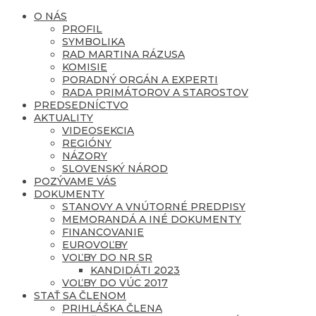
O NÁS
PROFIL
SYMBOLIKA
RAD MARTINA RÁZUSA
KOMISIE
PORADNÝ ORGÁN A EXPERTI
RADA PRIMÁTOROV A STAROSTOV
PREDSEDNÍCTVO
AKTUALITY
VIDEOSEKCIA
REGIÓNY
NÁZORY
SLOVENSKÝ NÁROD
POZÝVAME VÁS
DOKUMENTY
STANOVY A VNÚTORNÉ PREDPISY
MEMORANDÁ A INÉ DOKUMENTY
FINANCOVANIE
EUROVOĽBY
VOĽBY DO NR SR
KANDIDÁTI 2023
VOĽBY DO VÚC 2017
STAŤ SA ČLENOM
PRIHLÁŠKA ČLENA