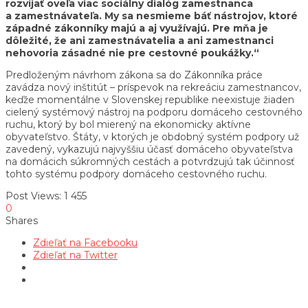
rozvíjať oveľa viac sociálny dialóg zamestnanca
a zamestnávateľa. My sa nesmieme báť nástrojov, ktoré
západné zákonníky majú a aj využívajú. Pre mňa je
dôležité, že ani zamestnávatelia a ani zamestnanci
nehovoria zásadné nie pre cestovné poukážky.“
Predloženým návrhom zákona sa do Zákonníka práce
zavádza nový inštitút – príspevok na rekreáciu zamestnancov,
keďže momentálne v Slovenskej republike neexistuje žiaden
cielený systémový nástroj na podporu domáceho cestovného
ruchu, ktorý by bol mierený na ekonomicky aktívne
obyvateľstvo. Štáty, v ktorých je obdobný systém podpory už
zavedený, vykazujú najvyššiu účasť domáceho obyvateľstva
na domácich súkromných cestách a potvrdzujú tak účinnosť
tohto systému podpory domáceho cestovného ruchu.
Post Views:
1 455
0
Shares
Zdieľať na Facebooku
Zdieľať na Twitter