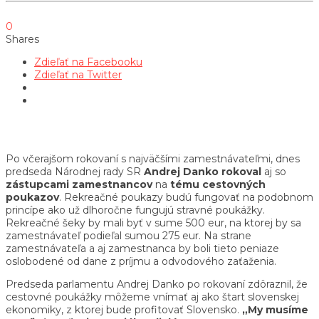
0
Shares
Zdieľať na Facebooku
Zdieľať na Twitter
Po včerajšom rokovaní s najväčšími zamestnávateľmi, dnes
predseda Národnej rady SR
Andrej
Danko
rokoval
aj so
zástupcami
zamestnancov
na
tému cestovných
poukazov
. Rekreačné poukazy budú fungovať na podobnom
princípe ako už dlhoročne fungujú stravné poukážky.
Rekreačné šeky by mali byť v sume 500 eur, na ktorej by sa
zamestnávateľ podieľal sumou 275 eur. Na strane
zamestnávateľa a aj zamestnanca by boli tieto peniaze
oslobodené od dane z príjmu a odvodového zaťaženia.
Predseda parlamentu Andrej Danko po rokovaní zdôraznil, že
cestovné poukážky môžeme vnímať aj ako štart slovenskej
ekonomiky, z ktorej bude profitovať Slovensko.
„My musíme