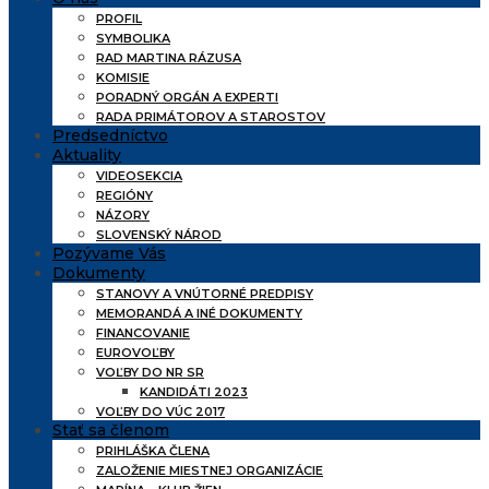
PROFIL
SYMBOLIKA
RAD MARTINA RÁZUSA
KOMISIE
PORADNÝ ORGÁN A EXPERTI
RADA PRIMÁTOROV A STAROSTOV
Predsedníctvo
Aktuality
VIDEOSEKCIA
REGIÓNY
NÁZORY
SLOVENSKÝ NÁROD
Pozývame Vás
Dokumenty
STANOVY A VNÚTORNÉ PREDPISY
MEMORANDÁ A INÉ DOKUMENTY
FINANCOVANIE
EUROVOĽBY
VOĽBY DO NR SR
KANDIDÁTI 2023
VOĽBY DO VÚC 2017
Stať sa členom
PRIHLÁŠKA ČLENA
ZALOŽENIE MIESTNEJ ORGANIZÁCIE