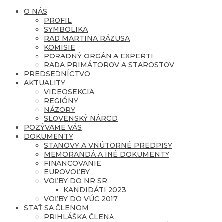
O NÁS
PROFIL
SYMBOLIKA
RAD MARTINA RÁZUSA
KOMISIE
PORADNÝ ORGÁN A EXPERTI
RADA PRIMÁTOROV A STAROSTOV
PREDSEDNÍCTVO
AKTUALITY
VIDEOSEKCIA
REGIÓNY
NÁZORY
SLOVENSKÝ NÁROD
POZÝVAME VÁS
DOKUMENTY
STANOVY A VNÚTORNÉ PREDPISY
MEMORANDÁ A INÉ DOKUMENTY
FINANCOVANIE
EUROVOĽBY
VOĽBY DO NR SR
KANDIDÁTI 2023
VOĽBY DO VÚC 2017
STAŤ SA ČLENOM
PRIHLÁŠKA ČLENA