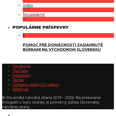
7
Video
1533
Nezaradené
16
POPULÁRNE PRÍSPEVKY
1
POMOC PRE DOMÁCNOSTI ZASIAHNUTÉ
BÚRKAMI NA VÝCHODNOM SLOVENSKU
Facebook
YouTube
Instagram
TikTok
Ochrana osobných údajov
Webmail
© Slovenská národná strana 2019 - 2026. Na preberanie
fotografií z tejto stránky je potrebný súhlas Slovenskej
národnej strany.