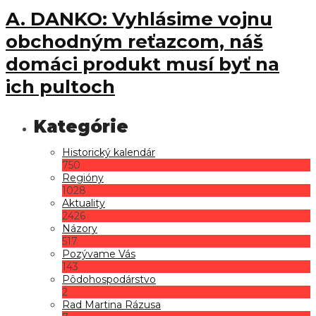
A. DANKO: Vyhlásime vojnu
obchodným reťazcom, náš
domáci produkt musí byť na
ich pultoch
Historický kalendár
750
Regióny
1028
Aktuality
2426
Názory
517
Pozývame Vás
143
Pôdohospodárstvo
2
Rad Martina Rázusa