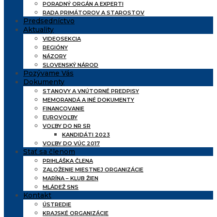
PORADNÝ ORGÁN A EXPERTI
RADA PRIMÁTOROV A STAROSTOV
Predsedníctvo
Aktuality
VIDEOSEKCIA
REGIÓNY
NÁZORY
SLOVENSKÝ NÁROD
Pozývame Vás
Dokumenty
STANOVY A VNÚTORNÉ PREDPISY
MEMORANDÁ A INÉ DOKUMENTY
FINANCOVANIE
EUROVOĽBY
VOĽBY DO NR SR
KANDIDÁTI 2023
VOĽBY DO VÚC 2017
Stať sa členom
PRIHLÁŠKA ČLENA
ZALOŽENIE MIESTNEJ ORGANIZÁCIE
MARÍNA – KLUB ŽIEN
MLÁDEŽ SNS
Kontakt
ÚSTREDIE
KRAJSKÉ ORGANIZÁCIE