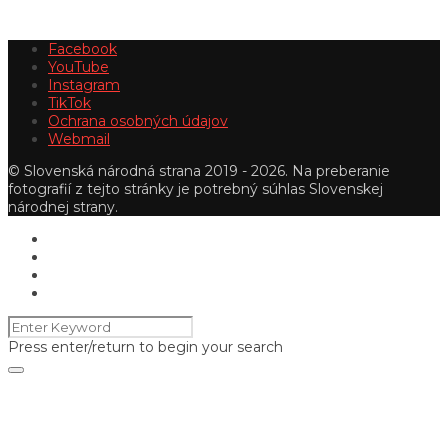
Facebook
YouTube
Instagram
TikTok
Ochrana osobných údajov
Webmail
© Slovenská národná strana 2019 - 2026. Na preberanie
fotografií z tejto stránky je potrebný súhlas Slovenskej
národnej strany.
Press enter/return to begin your search