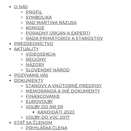
O NÁS
PROFIL
SYMBOLIKA
RAD MARTINA RÁZUSA
KOMISIE
PORADNÝ ORGÁN A EXPERTI
RADA PRIMÁTOROV A STAROSTOV
PREDSEDNÍCTVO
AKTUALITY
VIDEOSEKCIA
REGIÓNY
NÁZORY
SLOVENSKÝ NÁROD
POZÝVAME VÁS
DOKUMENTY
STANOVY A VNÚTORNÉ PREDPISY
MEMORANDÁ A INÉ DOKUMENTY
FINANCOVANIE
EUROVOĽBY
VOĽBY DO NR SR
KANDIDÁTI 2023
VOĽBY DO VÚC 2017
STAŤ SA ČLENOM
PRIHLÁŠKA ČLENA