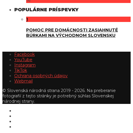
16
POPULÁRNE PRÍSPEVKY
1
POMOC PRE DOMÁCNOSTI ZASIAHNUTÉ
BÚRKAMI NA VÝCHODNOM SLOVENSKU
Facebook
YouTube
Instagram
TikTok
Ochrana osobných údajov
Webmail
© Slovenská národná strana 2019 - 2026. Na preberanie
fotografií z tejto stránky je potrebný súhlas Slovenskej
národnej strany.