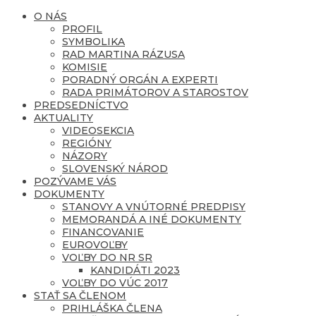
O NÁS
PROFIL
SYMBOLIKA
RAD MARTINA RÁZUSA
KOMISIE
PORADNÝ ORGÁN A EXPERTI
RADA PRIMÁTOROV A STAROSTOV
PREDSEDNÍCTVO
AKTUALITY
VIDEOSEKCIA
REGIÓNY
NÁZORY
SLOVENSKÝ NÁROD
POZÝVAME VÁS
DOKUMENTY
STANOVY A VNÚTORNÉ PREDPISY
MEMORANDÁ A INÉ DOKUMENTY
FINANCOVANIE
EUROVOĽBY
VOĽBY DO NR SR
KANDIDÁTI 2023
VOĽBY DO VÚC 2017
STAŤ SA ČLENOM
PRIHLÁŠKA ČLENA