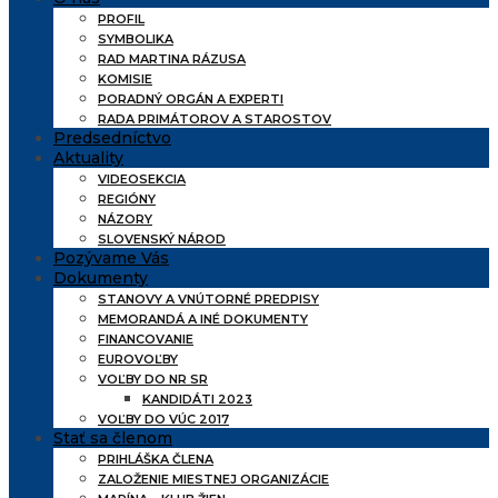
PROFIL
SYMBOLIKA
RAD MARTINA RÁZUSA
KOMISIE
PORADNÝ ORGÁN A EXPERTI
RADA PRIMÁTOROV A STAROSTOV
Predsedníctvo
Aktuality
VIDEOSEKCIA
REGIÓNY
NÁZORY
SLOVENSKÝ NÁROD
Pozývame Vás
Dokumenty
STANOVY A VNÚTORNÉ PREDPISY
MEMORANDÁ A INÉ DOKUMENTY
FINANCOVANIE
EUROVOĽBY
VOĽBY DO NR SR
KANDIDÁTI 2023
VOĽBY DO VÚC 2017
Stať sa členom
PRIHLÁŠKA ČLENA
ZALOŽENIE MIESTNEJ ORGANIZÁCIE