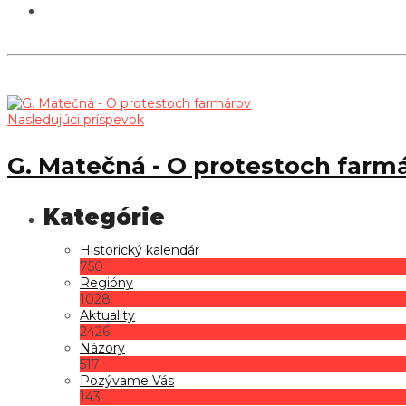
Nasledujúci príspevok
G. Matečná - O protestoch farm
Historický kalendár
750
Regióny
1028
Aktuality
2426
Názory
517
Pozývame Vás
143