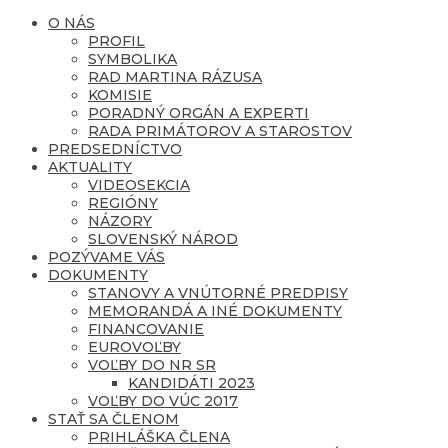
O NÁS
PROFIL
SYMBOLIKA
RAD MARTINA RÁZUSA
KOMISIE
PORADNÝ ORGÁN A EXPERTI
RADA PRIMÁTOROV A STAROSTOV
PREDSEDNÍCTVO
AKTUALITY
VIDEOSEKCIA
REGIÓNY
NÁZORY
SLOVENSKÝ NÁROD
POZÝVAME VÁS
DOKUMENTY
STANOVY A VNÚTORNÉ PREDPISY
MEMORANDÁ A INÉ DOKUMENTY
FINANCOVANIE
EUROVOĽBY
VOĽBY DO NR SR
KANDIDÁTI 2023
VOĽBY DO VÚC 2017
STAŤ SA ČLENOM
PRIHLÁŠKA ČLENA