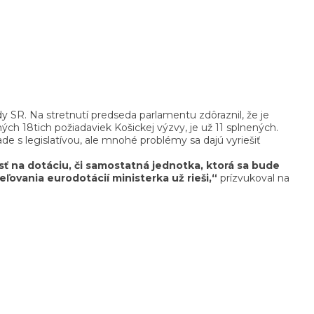
dy SR. Na stretnutí predseda parlamentu zdôraznil, že je
ých 18tich požiadaviek Košickej výzvy, je už 11 splnených.
e s legislatívou, ale mnohé problémy sa dajú vyriešiť
ť na dotáciu, či samostatná jednotka, ktorá sa bude
eľovania eurodotácií ministerka už rieši,“
prízvukoval na