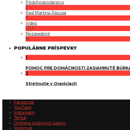
Pôdohospodárstvo
2
Rad Martina Rázusa
7
Video
1533
Nezaradené
16
POPULÁRNE PRÍSPEVKY
1
POMOC PRE DOMÁCNOSTI ZASIAHNUTÉ BÚRK
2
Stretnutie v Oraviciach
Facebook
YouTube
Instagram
TikTok
Ochrana osobných údajov
Webmail