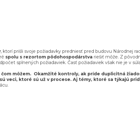
v
, ktorí prišli svoje požiadavky predniesť pred budovu Národnej ra
oré
spolu s rezortom pôdohospodárstva
riešiť môže. Z pôvodn
čet splnených požiadaviek. Časť požiadaviek však nie je v súlad
čom môžem. Okamžité kontroly, ak príde duplicitná žiados
 veci, ktoré sú už v procese. Aj témy, ktoré sa týkajú prid
ácu.