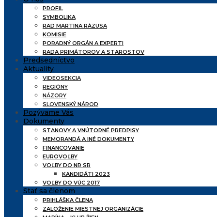
PROFIL
SYMBOLIKA
RAD MARTINA RÁZUSA
KOMISIE
PORADNÝ ORGÁN A EXPERTI
RADA PRIMÁTOROV A STAROSTOV
Predsedníctvo
Aktuality
VIDEOSEKCIA
REGIÓNY
NÁZORY
SLOVENSKÝ NÁROD
Pozývame Vás
Dokumenty
STANOVY A VNÚTORNÉ PREDPISY
MEMORANDÁ A INÉ DOKUMENTY
FINANCOVANIE
EUROVOĽBY
VOĽBY DO NR SR
KANDIDÁTI 2023
VOĽBY DO VÚC 2017
Stať sa členom
PRIHLÁŠKA ČLENA
ZALOŽENIE MIESTNEJ ORGANIZÁCIE