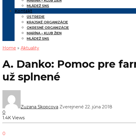
MARÍNA – KLUB ŽIEN
MLÁDEŽ SNS
Kontakt
ÚSTREDIE
KRAJSKÉ ORGANIZÁCIE
OKRESNÉ ORGANIZÁCIE
MARÍNA – KLUB ŽIEN
MLÁDEŽ SNS
Home
»
Aktuality
A. Danko: Pomoc pre farm
už splnené
Zuzana Skopcova
Zverejnené 22. júna 2018
0
1.4K Views
0