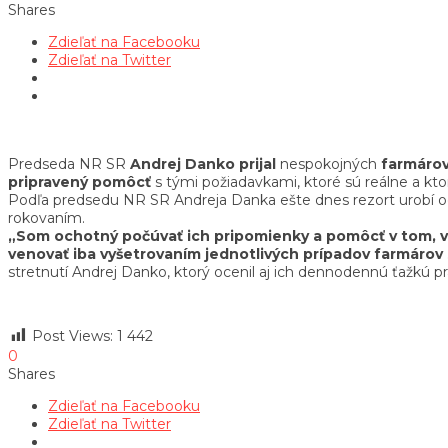
Shares
Zdieľať na Facebooku
Zdieľať na Twitter
Predseda NR SR
Andrej Danko
prijal
nespokojných
farmáro
pripravený
pomôcť
s tými požiadavkami, ktoré sú reálne a kt
Podľa predsedu NR SR Andreja Danka ešte dnes rezort urobí odpo
rokovaním.
„Som ochotný počúvať ich pripomienky a pomôcť v tom, v 
venovať iba vyšetrovaním jednotlivých prípadov farmárov sú
stretnutí Andrej Danko, ktorý ocenil aj ich dennodennú ťažkú pr
Post Views:
1 442
0
Shares
Zdieľať na Facebooku
Zdieľať na Twitter